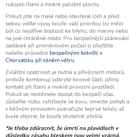
rukojeti řízení a mokré palubní plochy.
Pokud jste na malé nebo otevřené lodi a před
sebou vidíte vývoj bouře, vaší prioritou by mělo
být co nejdříve doplout ke břehu, do mariny nebo
na jiné chráněné místo. Pro bezpečnější plánování
zastávek při proměnlivém počasí si přečtěte
našeho průvodce
bezpečnými kotvišti v
Chorvatsku při silném větru
.
Zvláštní opatrnost je nutná u přívěsných motorů,
protože kombinují odkryté kovové části, přímý
kontakt při řízení a mokré provozní prostředí.
Pokud se nestihnete dostat do bezpečí včas,
zůstaňte nízko, vyhýbejte se kovu, omezte pohyb a
s běžným provozem pokračujte teprve tehdy, až
bude zřejmé, že bouře skutečně přešla.
*Je třeba zdůraznit, že úmrtí na plavidlech v
důsledku zásahu bleskem jsou velmi vzácná,