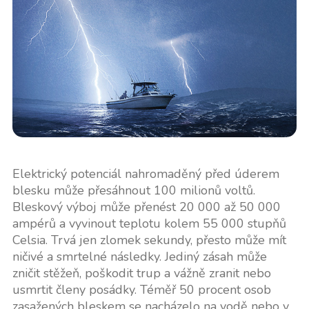
Elektrický potenciál nahromaděný před úderem
blesku může přesáhnout 100 milionů voltů.
Bleskový výboj může přenést 20 000 až 50 000
ampérů a vyvinout teplotu kolem 55 000 stupňů
Celsia. Trvá jen zlomek sekundy, přesto může mít
ničivé a smrtelné následky. Jediný zásah může
zničit stěžeň, poškodit trup a vážně zranit nebo
usmrtit členy posádky. Téměř 50 procent osob
zasažených bleskem se nacházelo na vodě nebo v