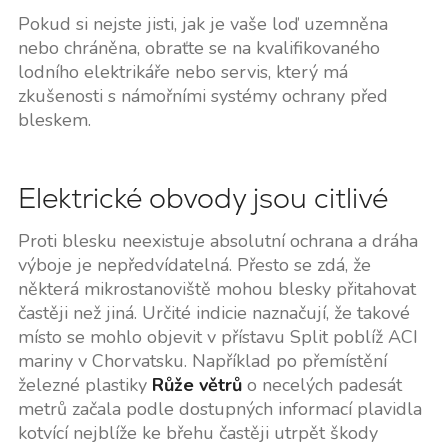
Pokud si nejste jisti, jak je vaše loď uzemněna
nebo chráněna, obraťte se na kvalifikovaného
lodního elektrikáře nebo servis, který má
zkušenosti s námořními systémy ochrany před
bleskem.
Elektrické obvody jsou citlivé
Proti blesku neexistuje absolutní ochrana a dráha
výboje je nepředvídatelná. Přesto se zdá, že
některá mikrostanoviště mohou blesky přitahovat
častěji než jiná. Určité indicie naznačují, že takové
místo se mohlo objevit v přístavu Split poblíž ACI
mariny v Chorvatsku. Například po přemístění
železné plastiky
Růže větrů
o necelých padesát
metrů začala podle dostupných informací plavidla
kotvící nejblíže ke břehu častěji utrpět škody