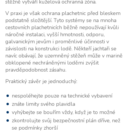
stěžně vytváří kuželová ochranná zóna.
V praxi je však ochrana plachetnic před bleskem
podstatně složitější. Tyto systémy se na mnoha
cestovních plachetnicích běžně nepoužívají kvůli
náročné instalaci, vyšší hmotnosti, odporu,
galvanickým jevům i proměnlivé účinnosti v
závislosti na konstrukci lodě. Někteří jachtaři se
navíc obávají, že uzemněný stěžeň může v marině
obklopené nechráněnými loděmi zvýšit
pravděpodobnost zásahu.
Praktický závěr je jednoduchý:
nespoléhejte pouze na technické vybavení
znáte limity svého plavidla
vyhýbejte se bouřím vždy, když je to možné
zkontrolujte svůj bezpečnostní plán dříve, než
se podmínky zhorší