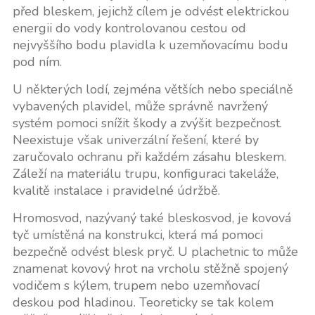
před bleskem, jejichž cílem je odvést elektrickou
energii do vody kontrolovanou cestou od
nejvyššího bodu plavidla k uzemňovacímu bodu
pod ním.
U některých lodí, zejména větších nebo speciálně
vybavených plavidel, může správně navržený
systém pomoci snížit škody a zvýšit bezpečnost.
Neexistuje však univerzální řešení, které by
zaručovalo ochranu při každém zásahu bleskem.
Záleží na materiálu trupu, konfiguraci takeláže,
kvalitě instalace i pravidelné údržbě.
Hromosvod, nazývaný také bleskosvod, je kovová
tyč umístěná na konstrukci, která má pomoci
bezpečně odvést blesk pryč. U plachetnic to může
znamenat kovový hrot na vrcholu stěžně spojený
vodičem s kýlem, trupem nebo uzemňovací
deskou pod hladinou. Teoreticky se tak kolem