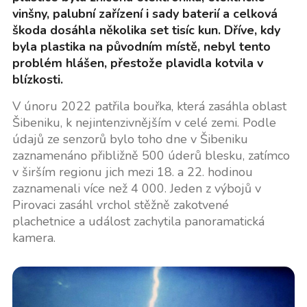
vinšny, palubní zařízení i sady baterií a celková
škoda dosáhla několika set tisíc kun. Dříve, kdy
byla plastika na původním místě, nebyl tento
problém hlášen, přestože plavidla kotvila v
blízkosti.
V únoru 2022 patřila bouřka, která zasáhla oblast
Šibeniku, k nejintenzivnějším v celé zemi. Podle
údajů ze senzorů bylo toho dne v Šibeniku
zaznamenáno přibližně 500 úderů blesku, zatímco
v širším regionu jich mezi 18. a 22. hodinou
zaznamenali více než 4 000. Jeden z výbojů v
Pirovaci zasáhl vrchol stěžně zakotvené
plachetnice a událost zachytila panoramatická
kamera.