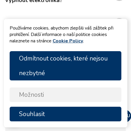
vypnout elektronika?
Mají plachetnice ochranu
Používáme cookies, abychom zlepšili váš zážitek při
před bleskem?
prohlížení. Další informace o naší politice cookies
naleznete na stránce
Cookie Policy
.
Odmítnout cookies, které nejsou
Nabídky pronájmu
nezbytné
Plachetnice
278 jachty
Možnosti
Katamarány
92 jachty
Motorové jachty
16 jachty
Souhlasit
NAHORU
Motorové lodě
11 jachty