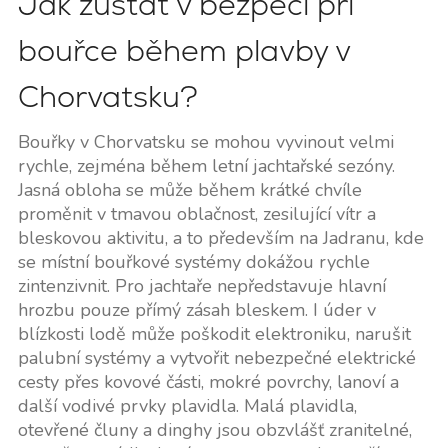
Jak zůstat v bezpečí při
bouřce během plavby v
Chorvatsku?
Bouřky v Chorvatsku se mohou vyvinout velmi
rychle, zejména během letní jachtařské sezóny.
Jasná obloha se může během krátké chvíle
proměnit v tmavou oblačnost, zesilující vítr a
bleskovou aktivitu, a to především na Jadranu, kde
se místní bouřkové systémy dokážou rychle
zintenzivnit. Pro jachtaře nepředstavuje hlavní
hrozbu pouze přímý zásah bleskem. I úder v
blízkosti lodě může poškodit elektroniku, narušit
palubní systémy a vytvořit nebezpečné elektrické
cesty přes kovové části, mokré povrchy, lanoví a
další vodivé prvky plavidla. Malá plavidla,
otevřené čluny a dinghy jsou obzvlášť zranitelné,