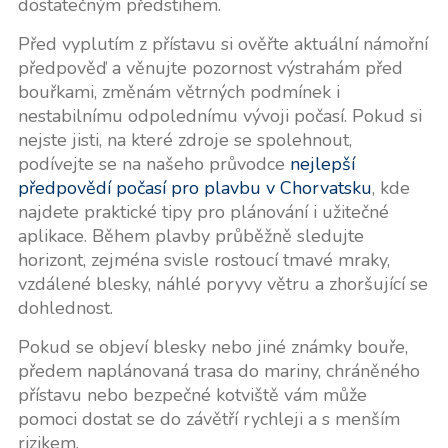
dostatečným předstihem.
Před vyplutím z přístavu si ověřte aktuální námořní
předpověď a věnujte pozornost výstrahám před
bouřkami, změnám větrných podmínek i
nestabilnímu odpolednímu vývoji počasí. Pokud si
nejste jisti, na které zdroje se spolehnout,
podívejte se na našeho průvodce
nejlepší
předpovědí počasí pro plavbu v Chorvatsku
, kde
najdete praktické tipy pro plánování i užitečné
aplikace. Během plavby průběžně sledujte
horizont, zejména svisle rostoucí tmavé mraky,
vzdálené blesky, náhlé poryvy větru a zhoršující se
dohlednost.
Pokud se objeví blesky nebo jiné známky bouře,
předem naplánovaná trasa do mariny, chráněného
přístavu nebo bezpečné kotviště vám může
pomoci dostat se do závětří rychleji a s menším
rizikem.