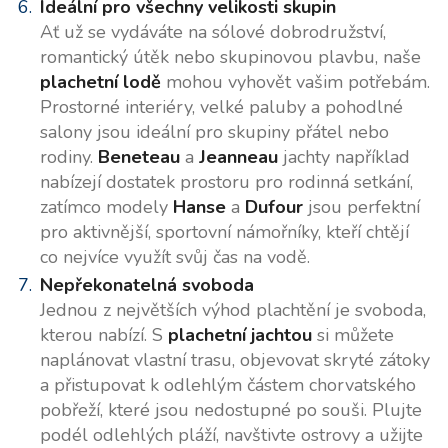
Ideální pro všechny velikosti skupin
Ať už se vydáváte na sólové dobrodružství,
romantický útěk nebo skupinovou plavbu, naše
plachetní lodě
mohou vyhovět vašim potřebám.
Prostorné interiéry, velké paluby a pohodlné
salony jsou ideální pro skupiny přátel nebo
rodiny.
Beneteau
a
Jeanneau
jachty například
nabízejí dostatek prostoru pro rodinná setkání,
zatímco modely
Hanse
a
Dufour
jsou perfektní
pro aktivnější, sportovní námořníky, kteří chtějí
co nejvíce využít svůj čas na vodě.
Nepřekonatelná svoboda
Jednou z největších výhod plachtění je svoboda,
kterou nabízí. S
plachetní jachtou
si můžete
naplánovat vlastní trasu, objevovat skryté zátoky
a přistupovat k odlehlým částem chorvatského
pobřeží, které jsou nedostupné po souši. Plujte
podél odlehlých pláží, navštivte ostrovy a užijte