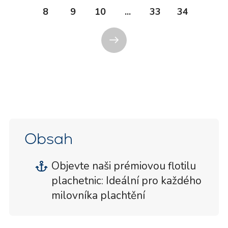
8
9
10
...
33
34
Obsah
Objevte naši prémiovou flotilu
plachetnic: Ideální pro každého
milovníka plachtění