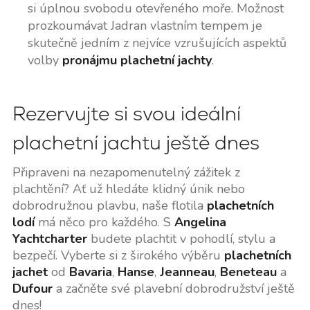
si úplnou svobodu otevřeného moře. Možnost
prozkoumávat Jadran vlastním tempem je
skutečně jedním z nejvíce vzrušujících aspektů
volby
pronájmu plachetní jachty
.
Rezervujte si svou ideální
plachetní jachtu ještě dnes
Připraveni na nezapomenutelný zážitek z
plachtění? Ať už hledáte klidný únik nebo
dobrodružnou plavbu, naše flotila
plachetních
lodí
má něco pro každého. S
Angelina
Yachtcharter
budete plachtit v pohodlí, stylu a
bezpečí. Vyberte si z širokého výběru
plachetních
jachet
od
Bavaria
,
Hanse
,
Jeanneau
,
Beneteau
a
Dufour
a začněte své plavební dobrodružství ještě
dnes!