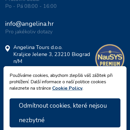
Po - Pá 08:00 - 16:00
info@angelina.hr
Pro jakékoliv dotazy
Angelina Tours d.o.o.
Kraljice Jelene 3, 23210 Biograd
n/M
Chorvatsko
Používáme cookies, abychom zlepšili váš zážitek při
DIČ: 20598733460
prohlížení. Další informace o naší politice cookies
ID: HR-AB-23-060130534, MB:
naleznete na stránce
Cookie Policy
.
0650676
Odmítnout cookies, které nejsou
nezbytné