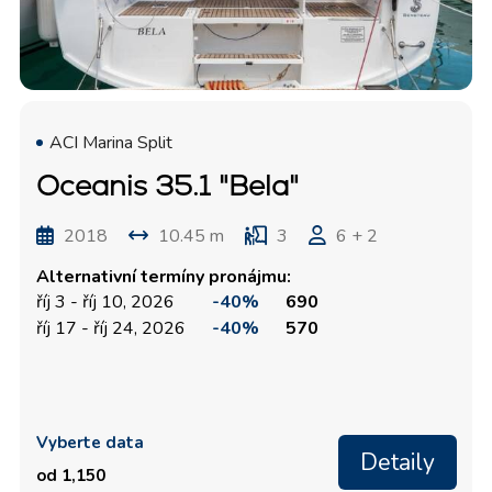
ACI Marina Split
Oceanis 35.1 "Bela"
2018
10.45 m
3
6 + 2
Alternativní termíny pronájmu:
říj 3 - říj 10, 2026
-40%
690
říj 17 - říj 24, 2026
-40%
570
Vyberte data
Detaily
od 1,150