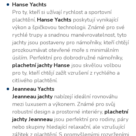
Hanse Yachts
Pro ty, kteří si užívají rychlost a sportovní
plachtění,
Hanse Yachts
poskytují vynikající
výkon a špičkovou technologii. Známé pro své
rychlé trupy a snadnou manévrovatelnost, tyto
jachty jsou postaveny pro námořníky, kteří chtějí
prozkoumávat otevřené moře s minimálním
úsilím. Perfektní pro dobrodružné námořníky,
plachetní jachty Hanse
jsou skvělou volbou
pro ty, kteří chtějí zažít vzrušení z rychlého a
citlivého plachtění.
Jeanneau Yachts
Jeanneau jachty
nabízejí ideální rovnováhu
mezi luxusem a výkonem. Známé pro svůj
robustní design a prostorné interiéry,
plachetní
jachty Jeanneau
jsou perfektní pro rodiny, páry
nebo skupiny hledající relaxační, ale vzrušující
zážitek z plachtění. S promyšlenými rozvrženími