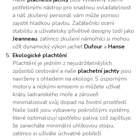
potřebnými nástroji pro snadnou ovladatelnost
a náš zkušený personál vám může pomoci
zajistit hladkou plavbu. Začátečníci ocení
stabilitu a uživatelsky přívětivé designy lodí jako
Jeanneau
, zatímco zkušení námořníci si mohou
užít dynamický výkon jachet
Dufour
a
Hanse
.
Ekologické plachtění
Plachtění je jedním z nejudržitelnějších
způsobů cestování a naše
plachetní jachty
jsou
navrženy s ohledem na ekologii. S úspornými
motory a nízkými emisemi si můžete užívat
krásy Jadranského moře a zároveň
minimalizovat svůj dopad na životní prostředí.
Naše lodě jsou vybaveny pokročilými systémy,
které optimalizují spotřebu paliva, což zajišťuje,
že zanecháte minimální uhlíkovou stopu,
zatímco si užíváte úchvatné pobřeží.