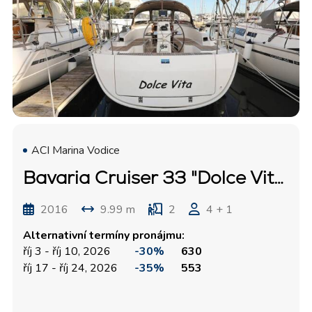
ACI Marina Vodice
Bavaria Cruiser 33 "Dolce Vita"
2016
9.99 m
2
4 + 1
Alternativní termíny pronájmu:
říj 3 - říj 10, 2026
-30%
630
říj 17 - říj 24, 2026
-35%
553