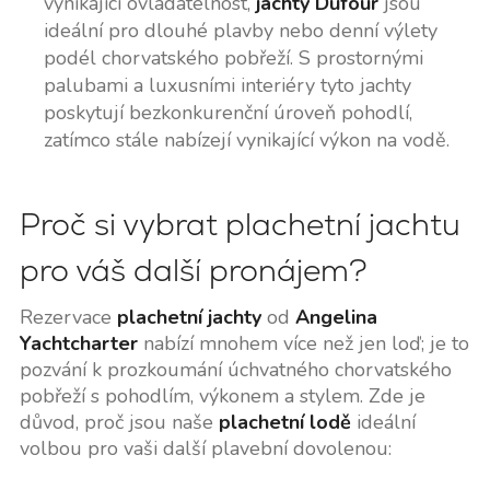
vynikající ovladatelnost,
jachty Dufour
jsou
ideální pro dlouhé plavby nebo denní výlety
podél chorvatského pobřeží. S prostornými
palubami a luxusními interiéry tyto jachty
poskytují bezkonkurenční úroveň pohodlí,
zatímco stále nabízejí vynikající výkon na vodě.
Proč si vybrat plachetní jachtu
pro váš další pronájem?
Rezervace
plachetní jachty
od
Angelina
Yachtcharter
nabízí mnohem více než jen loď; je to
pozvání k prozkoumání úchvatného chorvatského
pobřeží s pohodlím, výkonem a stylem. Zde je
důvod, proč jsou naše
plachetní lodě
ideální
volbou pro vaši další plavební dovolenou: