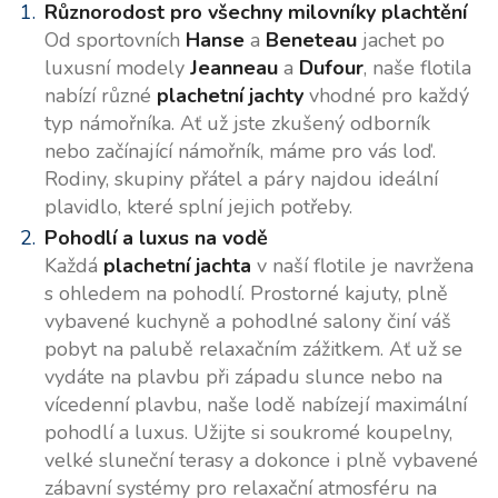
Různorodost pro všechny milovníky plachtění
Od sportovních
Hanse
a
Beneteau
jachet po
luxusní modely
Jeanneau
a
Dufour
, naše flotila
nabízí různé
plachetní jachty
vhodné pro každý
typ námořníka. Ať už jste zkušený odborník
nebo začínající námořník, máme pro vás loď.
Rodiny, skupiny přátel a páry najdou ideální
plavidlo, které splní jejich potřeby.
Pohodlí a luxus na vodě
Každá
plachetní jachta
v naší flotile je navržena
s ohledem na pohodlí. Prostorné kajuty, plně
vybavené kuchyně a pohodlné salony činí váš
pobyt na palubě relaxačním zážitkem. Ať už se
vydáte na plavbu při západu slunce nebo na
vícedenní plavbu, naše lodě nabízejí maximální
pohodlí a luxus. Užijte si soukromé koupelny,
velké sluneční terasy a dokonce i plně vybavené
zábavní systémy pro relaxační atmosféru na