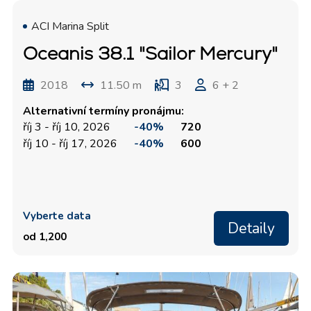
ACI Marina Split
Oceanis 38.1 "Sailor Mercury"
2018
11.50 m
3
6 + 2
Alternativní termíny pronájmu:
říj 3 - říj 10, 2026
-40%
720
říj 10 - říj 17, 2026
-40%
600
Vyberte data
Detaily
od 1,200