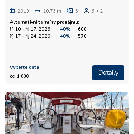
2019
10.73 m
3
6 + 2
Alternativní termíny pronájmu:
říj 10 - říj 17, 2026
-40%
600
říj 17 - říj 24, 2026
-40%
570
Vyberte data
Detaily
od 1,000