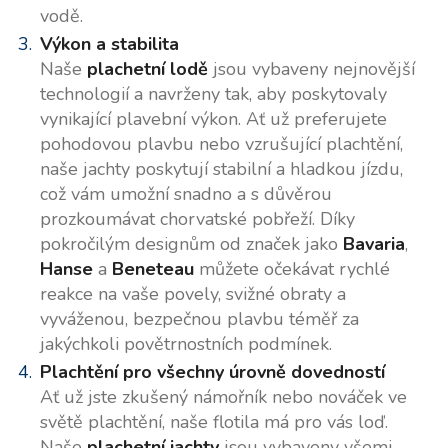
vodě.
Výkon a stabilita
Naše
plachetní lodě
jsou vybaveny nejnovější
technologií a navrženy tak, aby poskytovaly
vynikající plavební výkon. Ať už preferujete
pohodovou plavbu nebo vzrušující plachtění,
naše jachty poskytují stabilní a hladkou jízdu,
což vám umožní snadno a s důvěrou
prozkoumávat chorvatské pobřeží. Díky
pokročilým designům od značek jako
Bavaria
,
Hanse
a
Beneteau
můžete očekávat rychlé
reakce na vaše povely, svižné obraty a
vyváženou, bezpečnou plavbu téměř za
jakýchkoli povětrnostních podmínek.
Plachtění pro všechny úrovně dovedností
Ať už jste zkušený námořník nebo nováček ve
světě plachtění, naše flotila má pro vás loď.
Naše
plachetní jachty
jsou vybaveny všemi