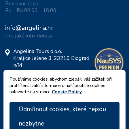
Pracovní doba:
Po - Pá 08:00 - 16:00
info@angelina.hr
Pro jakékoliv dotazy
Angelina Tours d.o.o.
Kraljice Jelene 3, 23210 Biograd
n/M
Chorvatsko
Používáme cookies, abychom zlepšili váš zážitek při
DIČ: 20598733460
prohlížení. Další informace o naší politice cookies
ID: HR-AB-23-060130534, MB:
naleznete na stránce
Cookie Policy
.
0650676
Odmítnout cookies, které nejsou
nezbytné