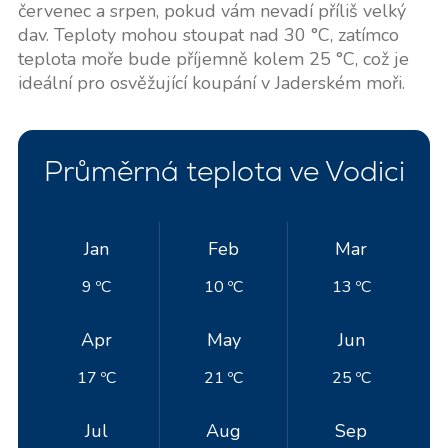
červenec a srpen, pokud vám nevadí příliš velký
dav. Teploty mohou stoupat nad 30 °C, zatímco
teplota moře bude příjemně kolem 25 °C, což je
ideální pro osvěžující koupání v Jaderském moři.
Průměrná teplota ve Vodici
Jan
Feb
Mar
9 ºC
10 ºC
13 ºC
Apr
May
Jun
17 ºC
21 ºC
25 ºC
Jul
Aug
Sep