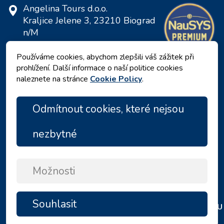
Angelina Tours d.o.o.
Kraljice Jelene 3, 23210 Biograd
n/M
Chorvatsko
Používáme cookies, abychom zlepšili váš zážitek při
DIČ: 20598733460
prohlížení. Další informace o naší politice cookies
ID: HR-AB-23-060130534, MB:
naleznete na stránce
Cookie Policy
.
0650676
Odmítnout cookies, které nejsou
nezbytné
Možnosti
Zásady ochrany osobních údajů
|
Podmínky a ujednání
|
Souhlasit
NAHORU
Copyright © 2026 by Angelina Tours d.o.o.