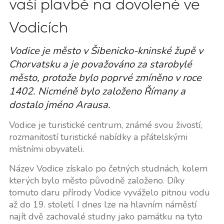
vaší plavbě na dovolené ve
Vodicích
Vodice je město v Šibenicko-kninské župě v
Chorvatsku a je považováno za starobylé
město, protože bylo poprvé zmíněno v roce
1402. Nicméně bylo založeno Římany a
dostalo jméno Arausa.
Vodice je turistické centrum, známé svou živostí,
rozmanitostí turistické nabídky a přátelskými
místními obyvateli.
Název Vodice získalo po četných studnách, kolem
kterých bylo město původně založeno. Díky
tomuto daru přírody Vodice vyváželo pitnou vodu
až do 19. století. I dnes lze na hlavním náměstí
najít dvě zachovalé studny jako památku na tyto