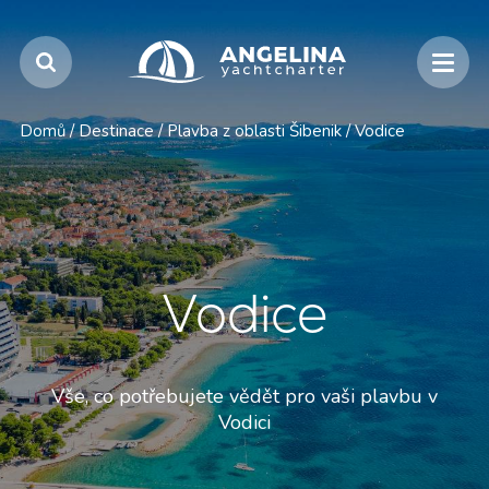
Domů
/
Destinace
/
Plavba z oblasti Šibenik
/
Vodice
Vodice
Vše, co potřebujete vědět pro vaši plavbu v
Vodici