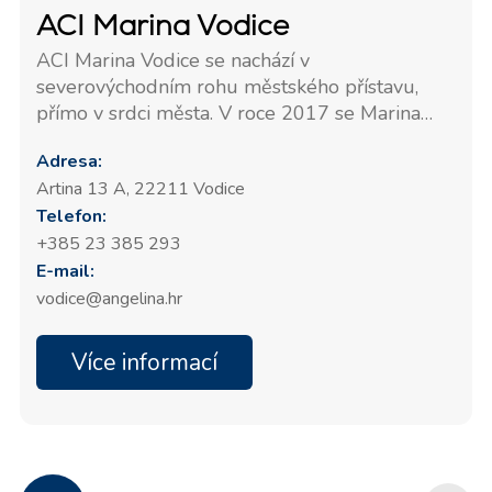
ACI Marina Vodice
ACI Marina Vodice se nachází v
severovýchodním rohu městského přístavu,
přímo v srdci města. V roce 2017 se Marina
Vodice umístila na třetím místě mezi nejlepšími
Adresa:
středně velkými marínami na Jadranu s
Artina 13 A, 22211 Vodice
oceněním "Turistický květ – Kvalita pro
Telefon:
Chorvatsko". Kancelář Angelina Yachtcharter je
třetí kanceláří v řadě od hlavní recepce maríny;
+385 23 385 293
Angelina Yacht Charters je snadno k nalezení.
E-mail:
vodice@angelina.hr
Více informací