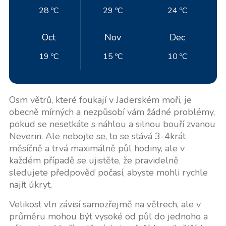
28 ºC
29 ºC
24 ºC
Oct
Nov
Dec
19 ºC
15 ºC
10 ºC
Osm větrů, které foukají v Jaderském moři, je
obecně mírných a nezpůsobí vám žádné problémy,
pokud se nesetkáte s náhlou a silnou bouří zvanou
Neverin. Ale nebojte se, to se stává 3-4krát
měsíčně a trvá maximálně půl hodiny, ale v
každém případě se ujistěte, že pravidelně
sledujete předpověď počasí, abyste mohli rychle
najít úkryt.
Velikost vln závisí samozřejmě na větrech, ale v
průměru mohou být vysoké od půl do jednoho a