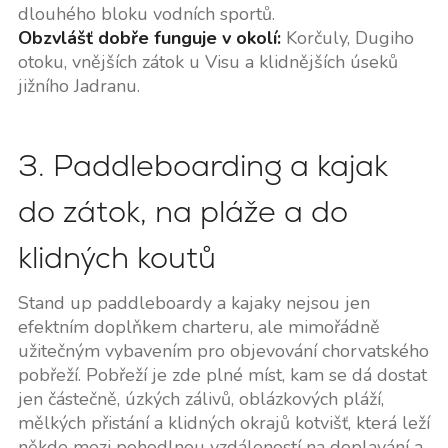
dlouhého bloku vodních sportů.
Obzvlášť dobře funguje v okolí:
Korčuly, Dugiho
otoku, vnějších zátok u Visu a klidnějších úseků
jižního Jadranu.
3. Paddleboarding a kajak
do zátok, na pláže a do
klidných koutů
Stand up paddleboardy a kajaky nejsou jen
efektním doplňkem charteru, ale mimořádně
užitečným vybavením pro objevování chorvatského
pobřeží. Pobřeží je zde plné míst, kam se dá dostat
jen částečně, úzkých zálivů, oblázkových pláží,
mělkých přistání a klidných okrajů kotvišť, která leží
někde mezi pohodlnou vzdáleností na doplavání a