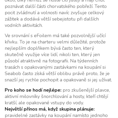
okolí, díky němuž se hosté cítí jistěji a mají chuť
poznávat další části chorvatského pobřeží. Tento
pocit zvládnutí a volnosti navíc zvyšuje celkový
zážitek a dodává větší sebejistotu při dalších
vodních aktivitách.
Ve srovnání s eFoilem má také pozvolnější učící
křivku. To je na charteru velmi důležité, protože
nejlepším doplňkem bývá často ten, který
skutečně využije více lidí, nikoli ten, který jen
působí atraktivně na fotografii. Na týdenních
trasách s opakovanými zastávkami na koupání si
Seabob často získá větší oblibu právě proto, že je
snazší jej rychle pochopit a opakovaně si jej užívat.
Pro koho se hodí nejlépe:
pro zkušenější plavce,
aktivní milovníky šnorchlování a hosty, kteří chtějí
kratší, ale opakované vstupy do vody.
Největší přínos má, když skupina plánuje:
pravidelné zastávky na koupání namísto jednoho