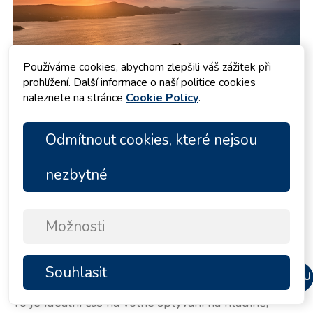
Používáme cookies, abychom zlepšili váš zážitek při
prohlížení. Další informace o naší politice cookies
naleznete na stránce
Cookie Policy
.
Odmítnout cookies, které nejsou
nezbytné
Pozdní odpoledne v Chorvatsku přináší na vodě
úplně jiné tempo. Vedro polevuje, světlo měkne a
i energické skupiny obvykle přestanou
proměňovat každou zastávku na koupání v další
Možnosti
programový bod. Právě proto bývá západ slunce
jedním z nejkrásnějších okamžiků, kdy se znovu
Souhlasit
vrátit do vody.
NAHORU
To je ideální čas na volné splývání na hladině,