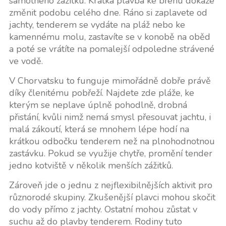
samotného zážitku. Krátká plavba ke břehu dokáže
změnit podobu celého dne. Ráno si zaplavete od
jachty, tenderem se vydáte na pláž nebo ke
kamennému molu, zastavíte se v konobě na oběd
a poté se vrátíte na pomalejší odpoledne strávené
ve vodě.
V Chorvatsku to funguje mimořádně dobře právě
díky členitému pobřeží. Najdete zde pláže, ke
kterým se neplave úplně pohodlně, drobná
přistání, kvůli nimž nemá smysl přesouvat jachtu, i
malá zákoutí, která se mnohem lépe hodí na
krátkou odbočku tenderem než na plnohodnotnou
zastávku. Pokud se využije chytře, promění tender
jedno kotviště v několik menších zážitků.
Zároveň jde o jednu z nejflexibilnějších aktivit pro
různorodé skupiny. Zkušenější plavci mohou skočit
do vody přímo z jachty. Ostatní mohou zůstat v
suchu až do plavby tenderem. Rodiny tuto