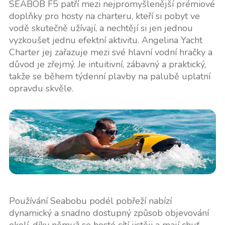
SEABOB F5 patří mezi nejpromyšlenější prémiové
doplňky pro hosty na charteru, kteří si pobyt ve
vodě skutečně užívají, a nechtějí si jen jednou
vyzkoušet jednu efektní aktivitu. Angelina Yacht
Charter jej zařazuje mezi své hlavní vodní hračky a
důvod je zřejmý. Je intuitivní, zábavný a praktický,
takže se během týdenní plavby na palubě uplatní
opravdu skvěle.
Používání Seabobu podél pobřeží nabízí
dynamický a snadno dostupný způsob objevování