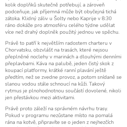
kolik doplňků skutečně potřebují, a zároveň
podceňuje, jak příjemná může být obyčejná tichá
zátoka. Klidný záliv u Šolty nebo Kaprije v 8:30
ráno dokáže pro atmosféru celého týdne udělat
více než drahý doplněk použitý jednou ve spěchu.
Právě to patří k největším radostem charteru v
Chorvatsku, obzvlášť na trasách, které nejsou
přeplněné noclehy v marinách a dlouhými denními
přeplavbami. Káva na palubě, jeden čistý skok z
koupací platformy, krátké ranní plavání ještě
předtím, než se zvedne provoz, a potom snídaně se
slanou vodou stále schnoucí na kůži. Takový
rytmus je plnohodnotnou součástí dovolené, nikoli
jen přestávkou mezi aktivitami.
Právě proto záleží na správném návrhu trasy.
Pokud v programu nezůstane místo na pomalá
rána na kotvě, připravíte se o jeden z nejhezčích