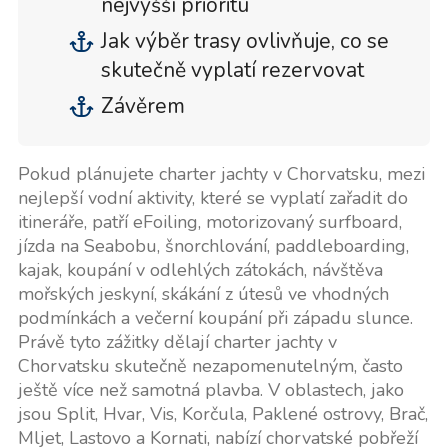
nejvyšší prioritu
Jak výběr trasy ovlivňuje, co se
skutečně vyplatí rezervovat
Závěrem
Pokud plánujete charter jachty v Chorvatsku, mezi
nejlepší vodní aktivity, které se vyplatí zařadit do
itineráře, patří eFoiling, motorizovaný surfboard,
jízda na Seabobu, šnorchlování, paddleboarding,
kajak, koupání v odlehlých zátokách, návštěva
mořských jeskyní, skákání z útesů ve vhodných
podmínkách a večerní koupání při západu slunce.
Právě tyto zážitky dělají charter jachty v
Chorvatsku skutečně nezapomenutelným, často
ještě více než samotná plavba. V oblastech, jako
jsou Split, Hvar, Vis, Korčula, Paklené ostrovy, Brač,
Mljet, Lastovo a Kornati, nabízí chorvatské pobřeží