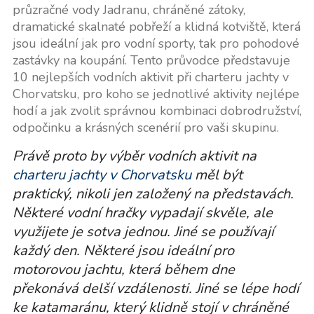
průzračné vody Jadranu, chráněné zátoky,
dramatické skalnaté pobřeží a klidná kotviště, která
jsou ideální jak pro vodní sporty, tak pro pohodové
zastávky na koupání. Tento průvodce představuje
10 nejlepších vodních aktivit při charteru jachty v
Chorvatsku, pro koho se jednotlivé aktivity nejlépe
hodí a jak zvolit správnou kombinaci dobrodružství,
odpočinku a krásných scenérií pro vaši skupinu.
Právě proto by výběr vodních aktivit na
charteru jachty v Chorvatsku
měl být
praktický, nikoli jen založený na představách.
Některé vodní hračky vypadají skvěle, ale
využijete je sotva jednou. Jiné se používají
každý den. Některé jsou ideální pro
motorovou jachtu, která během dne
překonává delší vzdálenosti. Jiné se lépe hodí
ke katamaránu, který klidně stojí v chráněné