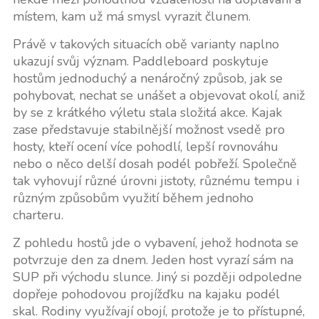
místem, kam už má smysl vyrazit člunem.
Právě v takových situacích obě varianty naplno
ukazují svůj význam. Paddleboard poskytuje
hostům jednoduchý a nenáročný způsob, jak se
pohybovat, nechat se unášet a objevovat okolí, aniž
by se z krátkého výletu stala složitá akce. Kajak
zase představuje stabilnější možnost vsedě pro
hosty, kteří ocení více pohodlí, lepší rovnováhu
nebo o něco delší dosah podél pobřeží. Společně
tak vyhovují různé úrovni jistoty, různému tempu i
různým způsobům využití během jednoho
charteru.
Z pohledu hostů jde o vybavení, jehož hodnota se
potvrzuje den za dnem. Jeden host vyrazí sám na
SUP při východu slunce. Jiný si později odpoledne
dopřeje pohodovou projížďku na kajaku podél
skal. Rodiny využívají obojí, protože je to přístupné,