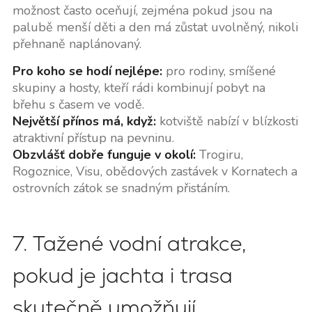
možnost často oceňují, zejména pokud jsou na
palubě menší děti a den má zůstat uvolněný, nikoli
přehnaně naplánovaný.
Pro koho se hodí nejlépe:
pro rodiny, smíšené
skupiny a hosty, kteří rádi kombinují pobyt na
břehu s časem ve vodě.
Největší přínos má, když:
kotviště nabízí v blízkosti
atraktivní přístup na pevninu.
Obzvlášť dobře funguje v okolí:
Trogiru,
Rogoznice, Visu, obědových zastávek v Kornatech a
ostrovních zátok se snadným přistáním.
7. Tažené vodní atrakce,
pokud je jachta i trasa
skutečně umožňují