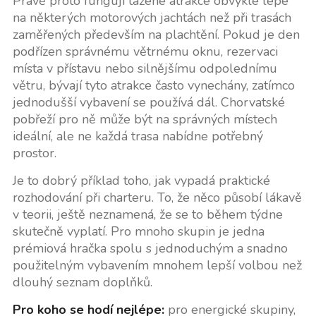
Právě proto fungují tažené atrakce obvykle lépe
na některých motorových jachtách než při trasách
zaměřených především na plachtění. Pokud je den
podřízen správnému větrnému oknu, rezervaci
místa v přístavu nebo silnějšímu odpolednímu
větru, bývají tyto atrakce často vynechány, zatímco
jednodušší vybavení se používá dál. Chorvatské
pobřeží pro ně může být na správných místech
ideální, ale ne každá trasa nabídne potřebný
prostor.
Je to dobrý příklad toho, jak vypadá praktické
rozhodování při charteru. To, že něco působí lákavě
v teorii, ještě neznamená, že se to během týdne
skutečně vyplatí. Pro mnoho skupin je jedna
prémiová hračka spolu s jednoduchým a snadno
použitelným vybavením mnohem lepší volbou než
dlouhý seznam doplňků.
Pro koho se hodí nejlépe:
pro energické skupiny,