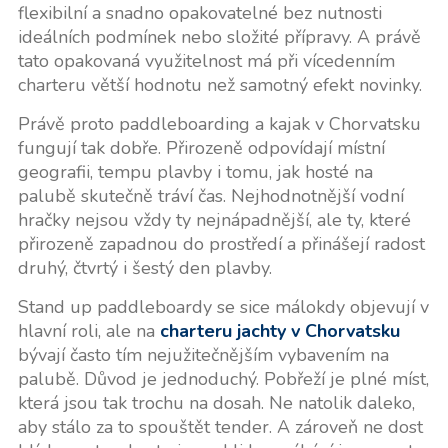
flexibilní a snadno opakovatelné bez nutnosti
ideálních podmínek nebo složité přípravy. A právě
tato opakovaná využitelnost má při vícedenním
charteru větší hodnotu než samotný efekt novinky.
Právě proto paddleboarding a kajak v Chorvatsku
fungují tak dobře. Přirozeně odpovídají místní
geografii, tempu plavby i tomu, jak hosté na
palubě skutečně tráví čas. Nejhodnotnější vodní
hračky nejsou vždy ty nejnápadnější, ale ty, které
přirozeně zapadnou do prostředí a přinášejí radost
druhý, čtvrtý i šestý den plavby.
Stand up paddleboardy se sice málokdy objevují v
hlavní roli, ale na
charteru jachty v Chorvatsku
bývají často tím nejužitečnějším vybavením na
palubě. Důvod je jednoduchý. Pobřeží je plné míst,
která jsou tak trochu na dosah. Ne natolik daleko,
aby stálo za to spouštět tender. A zároveň ne dost