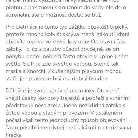
na pár minut vystoupit na vyhřátou kamennou
plotnu a pak znovu sklouznout do vody. Nejde o
adrenalin, ale o možnost dostat se blíž.
Pro Dalmácii je tento typ zážitku obzvlášť typický,
protože mnoho kotvišť skrývá menší zákoutí, která
objevíte teprve ve chvíli, kdy opustíte hlavní část
zátoky. To, co z paluby působí obyčejně, se při
pohybu podél pobřeží často otevře v úplně jiném
světle. SUP je zde skvělou volbou. Stejně tak
maska a šnorchl. Zkušenějším plavcům mohou
stačit jen plavecké brýle a dobrý úsudek.
Důležité je zvolit správné podmínky. Otevřené
vnější úseky, koridory trajektů a pobřeží s vlněním
představují něco zcela jiného než klidná zátoka s
čistou vodou a slabým provozem. V ustáleném
počasí však tento jednoduchý způsob objevování
často působí intenzivněji než jakákoli motorizovaná
hračka.