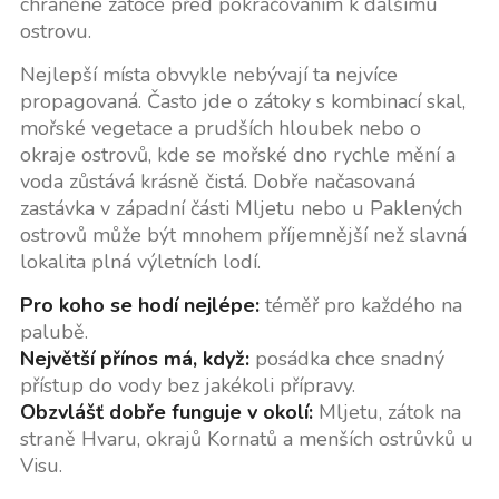
chráněné zátoce před pokračováním k dalšímu
ostrovu.
Nejlepší místa obvykle nebývají ta nejvíce
propagovaná. Často jde o zátoky s kombinací skal,
mořské vegetace a prudších hloubek nebo o
okraje ostrovů, kde se mořské dno rychle mění a
voda zůstává krásně čistá. Dobře načasovaná
zastávka v západní části Mljetu nebo u Paklených
ostrovů může být mnohem příjemnější než slavná
lokalita plná výletních lodí.
Pro koho se hodí nejlépe:
téměř pro každého na
palubě.
Největší přínos má, když:
posádka chce snadný
přístup do vody bez jakékoli přípravy.
Obzvlášť dobře funguje v okolí:
Mljetu, zátok na
straně Hvaru, okrajů Kornatů a menších ostrůvků u
Visu.