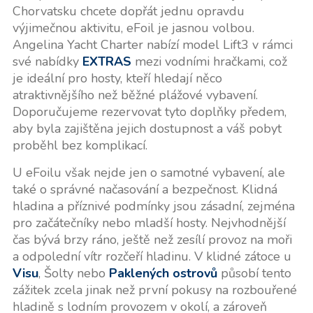
Chorvatsku chcete dopřát jednu opravdu
výjimečnou aktivitu, eFoil je jasnou volbou.
Angelina Yacht Charter nabízí model Lift3 v rámci
své nabídky
EXTRAS
mezi vodními hračkami, což
je ideální pro hosty, kteří hledají něco
atraktivnějšího než běžné plážové vybavení.
Doporučujeme rezervovat tyto doplňky předem,
aby byla zajištěna jejich dostupnost a váš pobyt
proběhl bez komplikací.
U eFoilu však nejde jen o samotné vybavení, ale
také o správné načasování a bezpečnost. Klidná
hladina a příznivé podmínky jsou zásadní, zejména
pro začátečníky nebo mladší hosty. Nejvhodnější
čas bývá brzy ráno, ještě než zesílí provoz na moři
a odpolední vítr rozčeří hladinu. V klidné zátoce u
Visu
, Šolty nebo
Paklených ostrovů
působí tento
zážitek zcela jinak než první pokusy na rozbouřené
hladině s lodním provozem v okolí, a zároveň