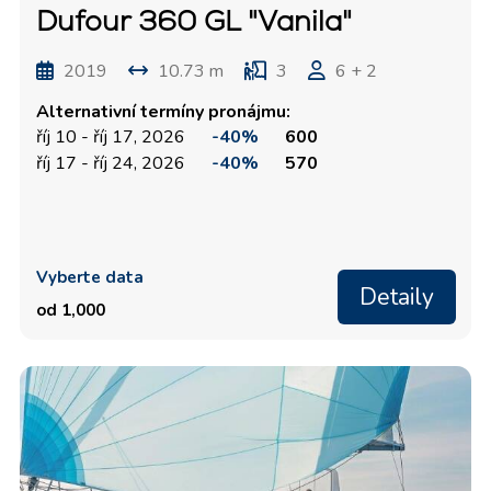
Dufour 360 GL "Vanila"
2019
10.73 m
3
6 + 2
Alternativní termíny pronájmu:
říj 10 - říj 17, 2026
-40%
600
říj 17 - říj 24, 2026
-40%
570
Vyberte data
Detaily
od 1,000