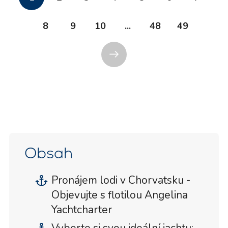
8
9
10
...
48
49
Obsah
Pronájem lodi v Chorvatsku -
Objevujte s flotilou Angelina
Yachtcharter