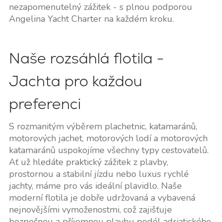
nezapomenutelný zážitek - s plnou podporou
Angelina Yacht Charter na každém kroku.
Naše rozsáhlá flotila -
Jachta pro každou
preferenci
S rozmanitým výběrem plachetnic, katamaránů,
motorových jachet, motorových lodí a motorových
katamaránů uspokojíme všechny typy cestovatelů.
Ať už hledáte praktický zážitek z plavby,
prostornou a stabilní jízdu nebo luxus rychlé
jachty, máme pro vás ideální plavidlo. Naše
moderní flotila je dobře udržovaná a vybavená
nejnovějšími vymoženostmi, což zajišťuje
bezpečnou a příjemnou plavbu podél adriatického