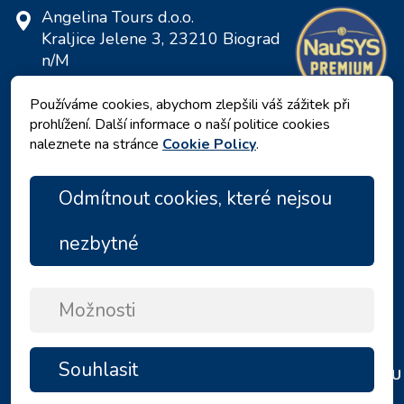
Angelina Tours d.o.o.
Kraljice Jelene 3, 23210 Biograd
n/M
Chorvatsko
Používáme cookies, abychom zlepšili váš zážitek při
DIČ: 20598733460
prohlížení. Další informace o naší politice cookies
ID: HR-AB-23-060130534, MB:
naleznete na stránce
Cookie Policy
.
0650676
Odmítnout cookies, které nejsou
nezbytné
Možnosti
Zásady ochrany osobních údajů
|
Podmínky a ujednání
|
Souhlasit
FILTRY
NAHORU
Copyright © 2026 by Angelina Tours d.o.o.