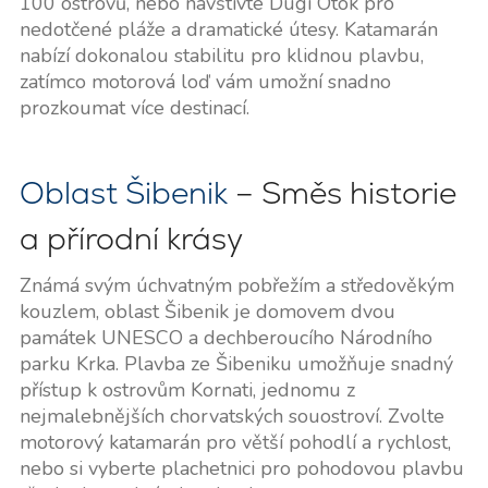
100 ostrovů, nebo navštivte Dugi Otok pro
nedotčené pláže a dramatické útesy. Katamarán
nabízí dokonalou stabilitu pro klidnou plavbu,
zatímco motorová loď vám umožní snadno
prozkoumat více destinací.
Oblast Šibenik
– Směs historie
a přírodní krásy
Známá svým úchvatným pobřežím a středověkým
kouzlem, oblast Šibenik je domovem dvou
památek UNESCO a dechberoucího Národního
parku Krka. Plavba ze Šibeniku umožňuje snadný
přístup k ostrovům Kornati, jednomu z
nejmalebnějších chorvatských souostroví. Zvolte
motorový katamarán pro větší pohodlí a rychlost,
nebo si vyberte plachetnici pro pohodovou plavbu