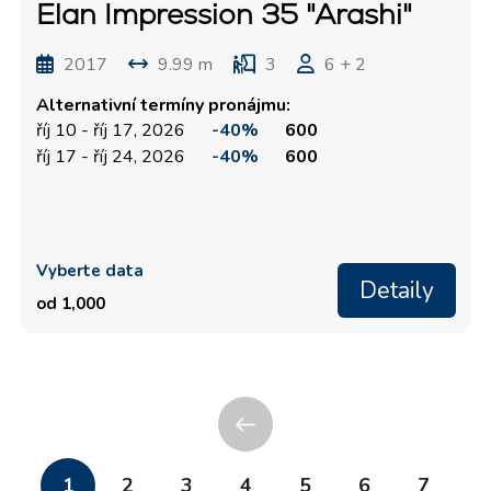
Elan Impression 35 "Arashi"
2017
9.99 m
3
6 + 2
Alternativní termíny pronájmu:
říj 10 - říj 17, 2026
-40%
600
říj 17 - říj 24, 2026
-40%
600
Vyberte data
Detaily
od 1,000
1
2
3
4
5
6
7