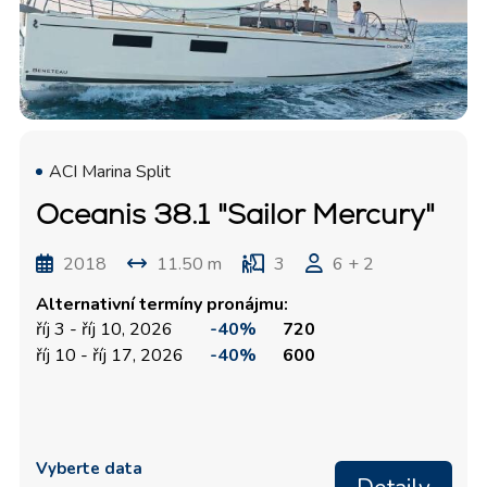
ACI Marina Split
Oceanis 38.1 "Sailor Mercury"
2018
11.50 m
3
6 + 2
Alternativní termíny pronájmu:
říj 3 - říj 10, 2026
-40%
720
říj 10 - říj 17, 2026
-40%
600
Vyberte data