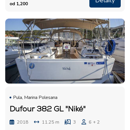
Detaily
od 1,200
Pula, Marina Polesana
Dufour 382 GL "Niké"
2018
11.25 m
3
6 + 2