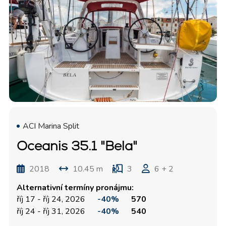
ACI Marina Split
Oceanis 35.1 "Bela"
2018
10.45 m
3
6 + 2
Alternativní termíny pronájmu:
říj 17 - říj 24, 2026
-40%
570
říj 24 - říj 31, 2026
-40%
540