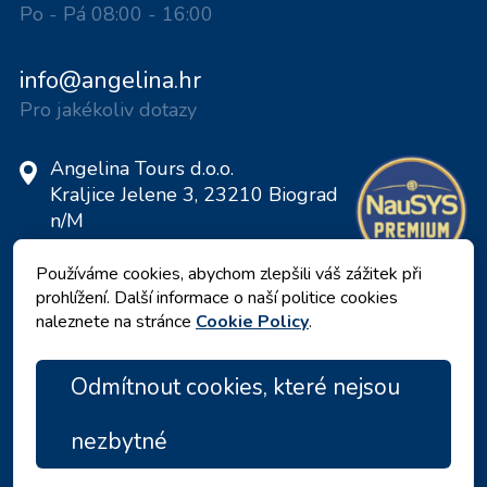
Po - Pá 08:00 - 16:00
info@angelina.hr
Pro jakékoliv dotazy
Angelina Tours d.o.o.
Kraljice Jelene 3, 23210 Biograd
n/M
Chorvatsko
Používáme cookies, abychom zlepšili váš zážitek při
DIČ: 20598733460
prohlížení. Další informace o naší politice cookies
ID: HR-AB-23-060130534, MB:
naleznete na stránce
Cookie Policy
.
0650676
Odmítnout cookies, které nejsou
nezbytné