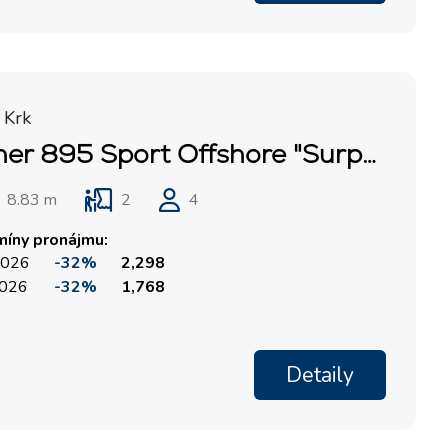
Marina Trogir - ACI
Severní základny
Marina Trogir - SCT
ACI Marina Split
Pula, ACI Marina Pomer
ACI Marina Dubrovník,
Pula, Marina Polesana
 Krk
Komolac
Merry Fisher 895 Sport Offshore "Surprise"
Marina Punat, Krk
Marina Lošinj, Mali Lošinj
8.83 m
2
4
míny pronájmu:
 2026
-32%
2,298
2026
-32%
1,768
Detaily