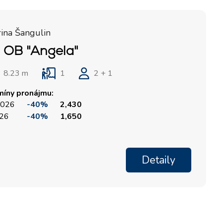
ina Šangulin
 OB "Angela"
8.23 m
1
2 + 1
míny pronájmu:
 2026
-40%
2,430
026
-40%
1,650
Detaily