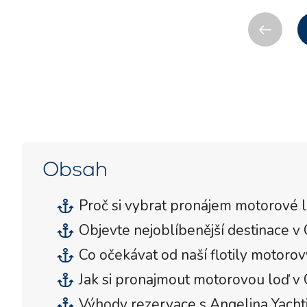
Obsah
Proč si vybrat pronájem motorové l
Objevte nejoblíbenější destinace v
Co očekávat od naší flotily motorov
Jak si pronajmout motorovou loď v
Výhody rezervace s Angelina Yacht