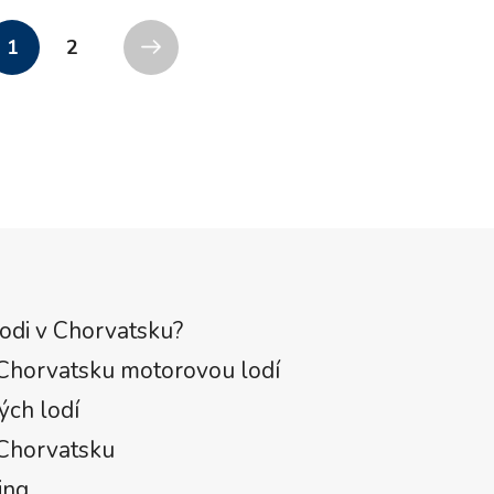
1
2
odi v Chorvatsku?
 Chorvatsku motorovou lodí
ých lodí
 Chorvatsku
ing