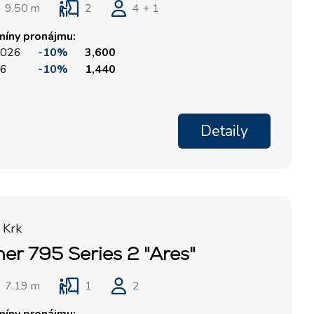
9.50 m
2
4 + 1
míny pronájmu:
 2026
-10%
3,600
26
-10%
1,440
Detaily
 Krk
her 795 Series 2 "Ares"
7.19 m
1
2