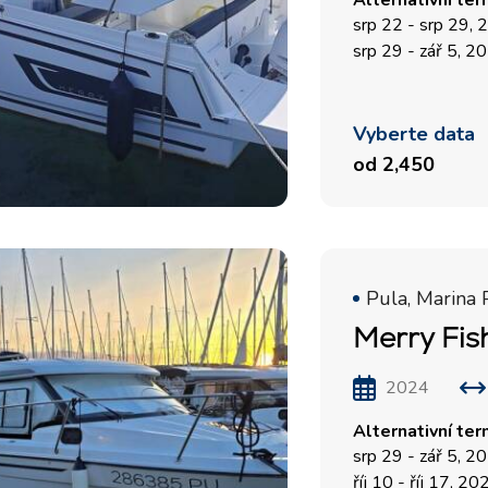
Alternativní ter
srp 22 - srp 29,
srp 29 - zář 5, 2
Vyberte data
od 2,450
Pula, Marina 
Merry Fis
2024
Alternativní ter
srp 29 - zář 5, 2
říj 10 - říj 17, 20