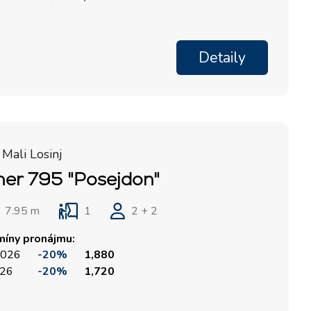
Detaily
 Mali Losinj
her 795 "Posejdon"
7.95 m
1
2 + 2
míny pronájmu:
 2026
-20%
1,880
026
-20%
1,720