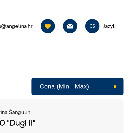
o@angelina.hr
Jazyk
CS
ina Šangulin
 "Dugi II"