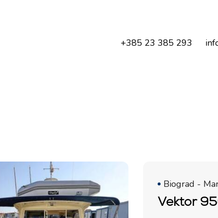
+385 23 385 293
inf
Biograd - Mar
Vektor 950