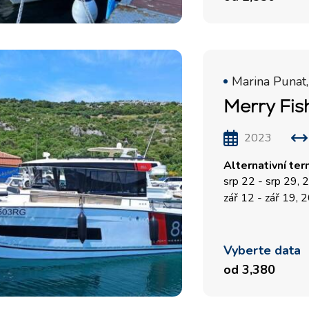
posádkou
Plavební oblast Split
Trogir
Flotilový pronájem jachet
Plavební oblast Dubrovník
Valovie - Dálkový asistent
plavby
Istrijská plavební oblast
Marina Punat,
Katamarány Bali k
Plavební oblast Kvarner
pronájmu
2023
Alternativní ter
srp 22 - srp 29,
zář 12 - zář 19, 
Vyberte data
od 3,380