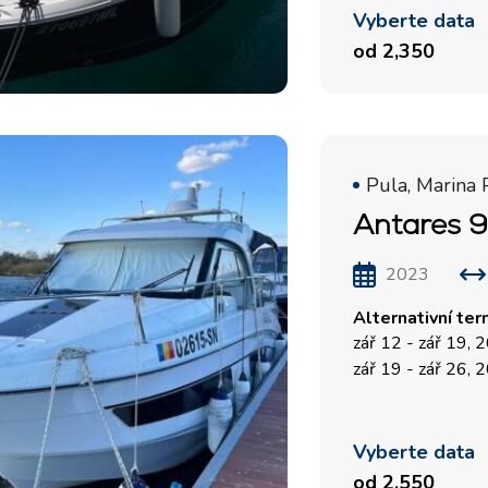
Vyberte data
od 2,350
Pula, Marina 
Antares 9 
2023
Služby
Destinace
Alternativní ter
zář 12 - zář 19, 
Pronájem jachty bez
Zadar Plavební Oblast
zář 19 - zář 26, 
posádky
Biograd na Moru
Pronájem jachty s
Šibenik Plachetní Region
kapitánem
Vodice
Vyberte data
Rogoznica
Luxusní pronájem jachet s
od 2,550