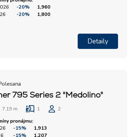
míny pronájmu:
 2026
-20%
1,960
026
-20%
1,800
Detaily
Polesana
her 795 Series 2 "Medolino"
7.19 m
1
2
míny pronájmu:
026
-15%
1,913
26
-15%
1,207