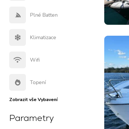
Plné Batten
Klimatizace
Wifi
Kontakt
Naše Flotila
Topení
Novinky / Blog
Plachetnice
Zobrazit vše
Vybavení
O nás
Motorové lodě
Partneři
Katamarány
Parametry
Často kladené otázky
Motorové katamarány