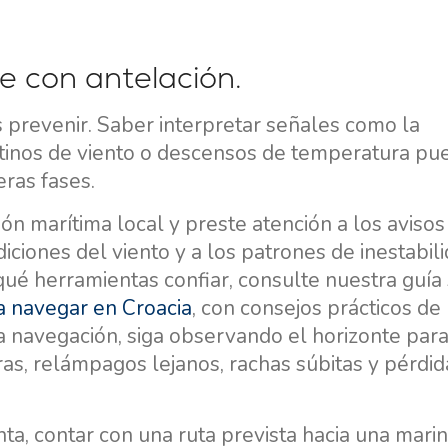
Región de Navegación de
Flotilla
Split
Valovie - Asistente de
Trogir
úe con antelación.
Navegación Remota
Región de Navegación de
Alquiler de catamaranes
s prevenir. Saber interpretar señales como la
Dubrovnik
Bali
tinos de viento o descensos de temperatura pu
Región de Navegación de
ras fases.
Istria
ión marítima local y preste atención a los avisos
Región de Navegación de
Kvarner
iciones del viento y a los patrones de inestabil
n qué herramientas confiar, consulte nuestra guía
a navegar en Croacia
, con consejos prácticos de
 la navegación, siga observando el horizonte par
ras, relámpagos lejanos, rachas súbitas y pérdid
ta, contar con una ruta prevista hacia una marin