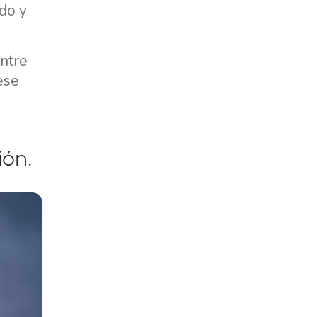
do y
entre
ese
ión.