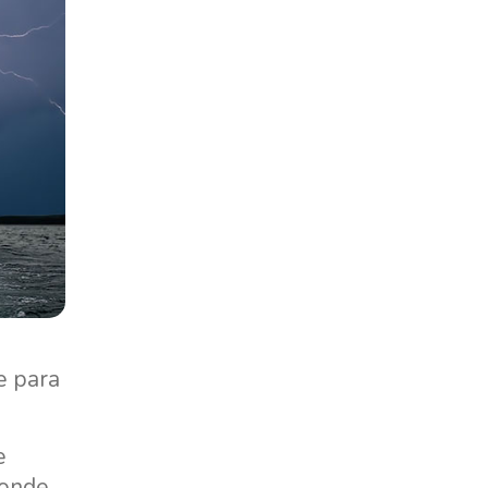
e para
e
donde