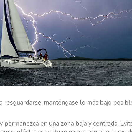
da resguardarse, manténgase lo más bajo posibl
r y permanezca en una zona baja y centrada. Evit
stemas eléctricos o situarse cerca de aberturas 