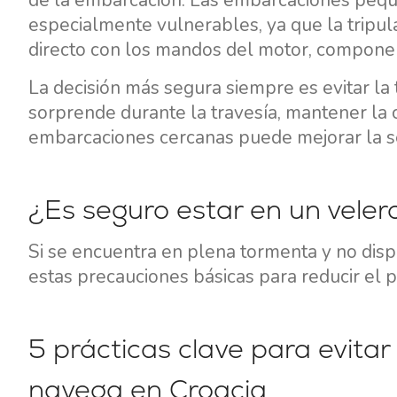
de la embarcación. Las embarcaciones pequeñ
especialmente vulnerables, ya que la tripu
directo con los mandos del motor, compone
La decisión más segura siempre es evitar la 
sorprende durante la travesía, mantener la 
embarcaciones cercanas puede mejorar la se
Contacto
Nuestra Flota
¿Es seguro estar en un veler
Noticias / Blog
Barcos de Vela
Si se encuentra en plena tormenta y no dispo
Sobre nosotros
Barcos a Motor
estas precauciones básicas para reducir el p
Socios
Catamaranes
Preguntas Frecuentes
Catamaranes a Motor
5 prácticas clave para evita
Yates a motor
navega en Croacia