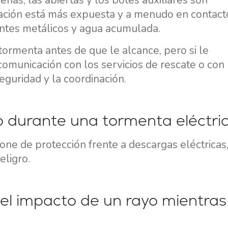
as, las abiertas y los botes auxiliares son
lación está más expuesta y a menudo en contact
ntes metálicos y agua acumulada.
tormenta antes de que le alcance, pero si le
comunicación con los servicios de rescate o con
guridad y la coordinación.
Servicios
Destinos
o durante una tormenta eléctri
Alquiler de Yates sin
Región de Navegación de
ne de protección frente a descargas eléctricas,
Tripulación
Zadar
eligro.
Biograd na Moru
Alquiler de Yates con
Patrón
Región de Navegación de
Šibenik
Alquiler de Yates de Lujo
r el impacto de un rayo mientras
Vodice
con Tripulación
Rogoznica
Alquiler de Yates en