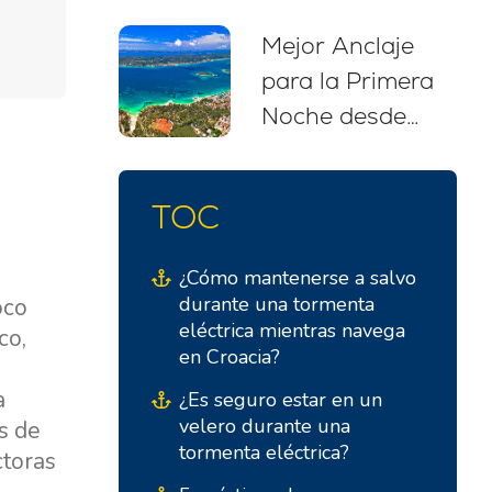
Escapada de
Mejor Anclaje
Navegación Sin
para la Primera
Estrés
Noche desde
Biograd na Moru
(Salida Tarde)
TOC
¿Cómo mantenerse a salvo
durante una tormenta
oco
eléctrica mientras navega
co,
en Croacia?
a
¿Es seguro estar en un
velero durante una
s de
tormenta eléctrica?
ctoras