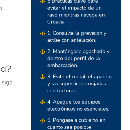
5 prácticas clave para
o
evitar el impacto de un
rayo mientras navega en
Croacia
1. Consulte la previsión y
actúe con antelación.
2. Manténgase agachado y
dentro del perfil de la
Bases del Sur
Bases Centrales
embarcación.
ca?
Marina Kremik, Primošten
Marina Šangulin, Biograd
3. Evite el metal, el aparejo
 siga
y las superficies mojadas
Marina Frapa, Rogoznica
ACI Marina Vodice
conductoras
Club Náutico Seget -
D-Marin Dalmacija,
4. Apague los equipos
Marina Baotic
Sukošan
electrónicos no esenciales.
Marina Trogir - ACI
Bases del Norte
5. Póngase a cubierto en
Marina Trogir - SCT
cuanto sea posible