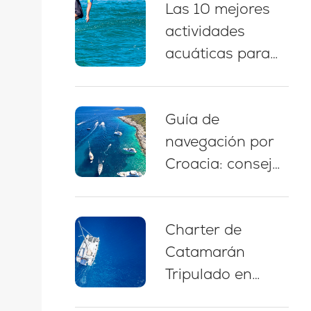
Las 10 mejores
náutico, paradas
actividades
para nadar y
acuáticas para
consejos de
disfrutar durante
amarre
un chárter de
Guía de
yate en Croacia
navegación por
Croacia: consejos
expertos, rutas y
recomendaciones
Charter de
para
Catamarán
principiantes
Tripulado en
(2026)
Croacia: Tu