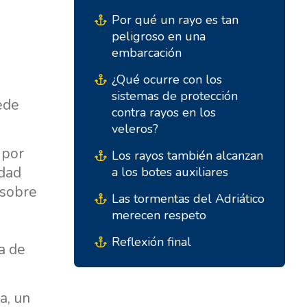
ACI Marina Split
Pula, ACI Marina Pomer
Por qué un rayo es tan
peligroso en una
ACI Marina Dubrovnik,
Pula, Marina Polesana
embarcación
Komolac
Marina Punat, Krk
¿Qué ocurre con los
Marina Lošinj, Mali Lošinj
sistemas de protección
ede
contra rayos en los
veleros?
 por
Los rayos también alcanzan
idad
a los botes auxiliares
 sobre
Las tormentas del Adriático
merecen respeto
a
Reflexión final
a de
a, un