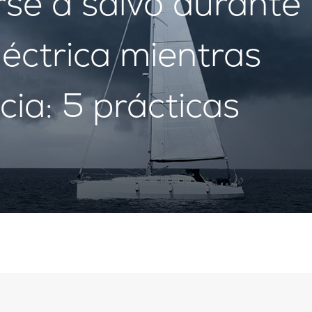
e a salvo durante
éctrica mientras
ia: 5 prácticas