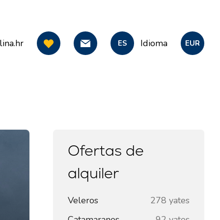
ina.hr
Idioma
ES
EUR
Ofertas de
alquiler
Veleros
278 yates
Catamaranes
92 yates