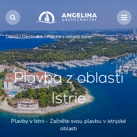
Domů
/
Destinace
/
Plavba z oblasti Istrie
Plavba z oblasti
Istrie
Plavby v Istrii - Začněte svou plavbu v istrijské
oblasti