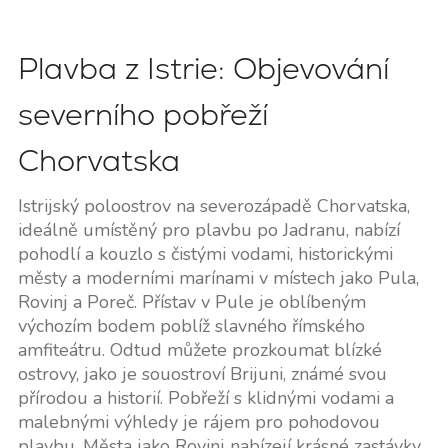
Plavba z Istrie: Objevování
severního pobřeží
Chorvatska
Istrijský poloostrov na severozápadě Chorvatska,
ideálně umístěný pro plavbu po Jadranu, nabízí
pohodlí a kouzlo s čistými vodami, historickými
městy a moderními marínami v místech jako Pula,
Rovinj a Poreč. Přístav v Pule je oblíbeným
výchozím bodem poblíž slavného římského
amfiteátru. Odtud můžete prozkoumat blízké
ostrovy, jako je souostroví Brijuni, známé svou
přírodou a historií. Pobřeží s klidnými vodami a
malebnými výhledy je rájem pro pohodovou
plavbu. Města jako Rovinj nabízejí krásné zastávky