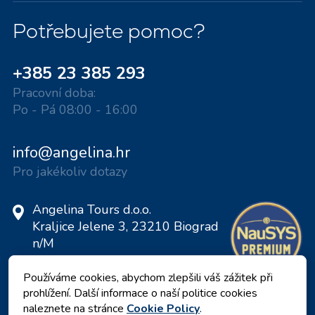
Potřebujete pomoc?
+385 23 385 293
Pracovní doba:
Po - Pá 08:00 - 16:00
info@angelina.hr
Pro jakékoliv dotazy
Angelina Tours d.o.o.
Kraljice Jelene 3, 23210 Biograd
n/M
Chorvatsko
Používáme cookies, abychom zlepšili váš zážitek při
DIČ: 20598733460
prohlížení. Další informace o naší politice cookies
ID: HR-AB-23-060130534, MB:
naleznete na stránce
Cookie Policy
.
0650676