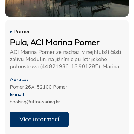
Pomer
Pula, ACI Marina Pomer
ACI Marina Pomer se nachází v nejhlubší části
zálivu Medulin, na jižním cípu Istrijského
poloostrova (44.821936, 13.901285). Marina
má 294 kotvišť a 30 míst pro lodě na pevnině.
Adresa:
Všechna kotviště mají přívod vody a elektřiny.
Pomer 26A, 52100 Pomer
Marina je otevřena po celý rok.
E-mail:
booking@ultra-sailing.hr
Více informací