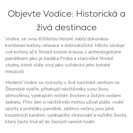
Objevte Vodice: Historická a
živá destinace
Vodice, se svou
600letou historií
, nabízí dokonalou
kombinaci kultury, relaxace a dobrodružství. Město sleduje
své kořeny až k římské kolonii Arausa, s archeologickými
památkami jako je
bazilika Prizba
a starověké římské
studny, které stále stojí jako svědectví jeho bohaté
minulosti.
Moderní
Vodice
se rozrostly v živé turistické centrum na
Šibenické riviéře
, přitahující návštěvníky svou živou
atmosférou, vynikajícím nočním životem a čistými vodami
Jadranu. Přes den si návštěvníci mohou užívat pláže, vodní
sporty a prohlídky památek, zatímco večery jsou plné
kouzelných kaváren, vynikajícího stravování a nočního života,
který často trvá až do časných ranních hodin.