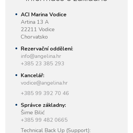
ACI Marina Vodice
Artina 13 A
22211 Vodice
Chorvatsko
Rezervační oddělení:
info@angelina.hr
+385 23 385 293
Kancelář:
vodice@angelina.hr
+385 99 392 70 46
Správce základny:
Šime Bilić
+385 99 482 0665
Technical Back Up (Support):