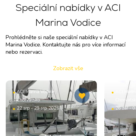
Speciální nabídky v ACI
Marina Vodice
Prohlédněte si naše speciální nabídky v ACI
Marina Vodice. Kontaktujte nás pro více informací
nebo rezervaci.
Zobrazit vše
ACI Marina Vodice,
ACI Marin
Chorvatsko
Chorvats
22 srp - 29 srp 2026
26 zář - 0