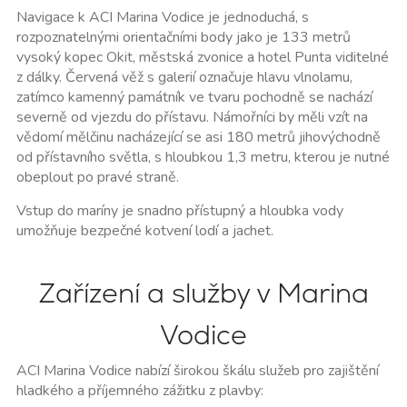
Navigace k
ACI Marina Vodice
je jednoduchá, s
rozpoznatelnými orientačními body jako je
133 metrů
vysoký kopec Okit
, městská zvonice a hotel Punta viditelné
z dálky. Červená věž s galerií označuje hlavu vlnolamu,
zatímco kamenný památník ve tvaru pochodně se nachází
severně od vjezdu do přístavu. Námořníci by měli vzít na
vědomí mělčinu nacházející se asi 180 metrů jihovýchodně
od přístavního světla, s hloubkou 1,3 metru, kterou je nutné
obeplout po pravé straně.
Vstup do maríny je snadno přístupný a hloubka vody
umožňuje bezpečné kotvení lodí a jachet.
Zařízení a služby v Marina
Vodice
ACI Marina Vodice
nabízí širokou škálu služeb pro zajištění
hladkého a příjemného zážitku z plavby: