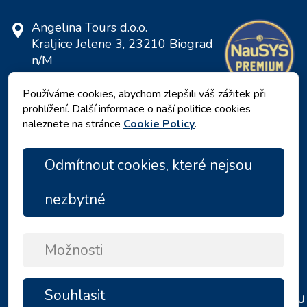
Angelina Tours d.o.o.
Kraljice Jelene 3, 23210 Biograd
n/M
Chorvatsko
Používáme cookies, abychom zlepšili váš zážitek při
DIČ: 20598733460
prohlížení. Další informace o naší politice cookies
ID: HR-AB-23-060130534, MB:
naleznete na stránce
Cookie Policy
.
0650676
Odmítnout cookies, které nejsou
nezbytné
Možnosti
Zásady ochrany osobních údajů
|
Podmínky a ujednání
|
Souhlasit
NAHORU
Copyright © 2026 by Angelina Tours d.o.o.