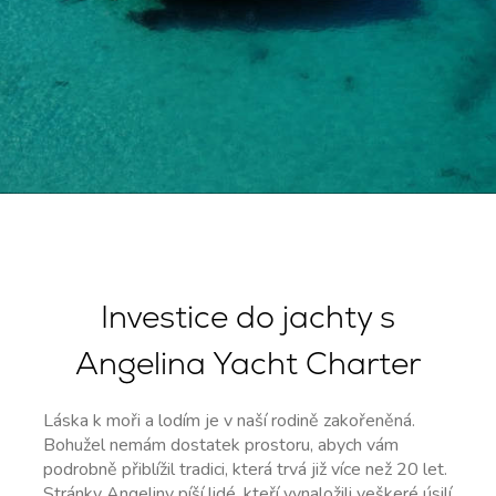
Investice do jachty s
Angelina Yacht Charter
Láska k moři a lodím je v naší rodině zakořeněná.
Bohužel nemám dostatek prostoru, abych vám
podrobně přiblížil tradici, která trvá již více než 20 let.
Stránky Angeliny píší lidé, kteří vynaložili veškeré úsilí