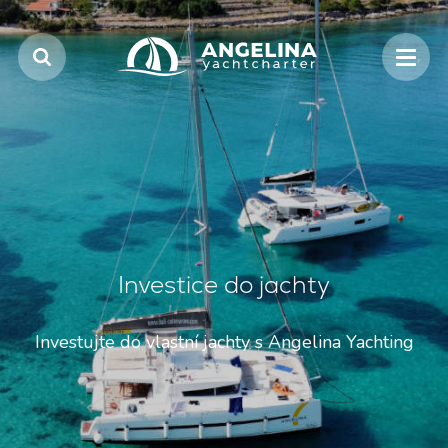
Investice do jachty
Investujte do vlastní jachty s Angelina Yachting