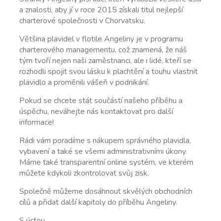
a znalosti, aby jí v roce 2015 získali titul nejlepší
charterové společnosti v Chorvatsku.
Většina plavidel v flotile Angeliny je v programu
charterového managementu, což znamená, že náš
tým tvoří nejen naši zaměstnanci, ale i lidé, kteří se
rozhodli spojit svou lásku k plachtění a touhu vlastnit
plavidlo a proměnili vášeň v podnikání.
Pokud se chcete stát součástí našeho příběhu a
úspěchu, neváhejte nás kontaktovat pro další
informace!
Rádi vám poradíme s nákupem správného plavidla,
vybavení a také se všemi administrativními úkony.
Máme také transparentní online systém, ve kterém
můžete kdykoli zkontrolovat svůj zisk.
Společně můžeme dosáhnout skvělých obchodních
cílů a přidat další kapitoly do příběhu Angeliny.
S úctou,