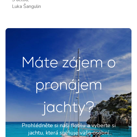
Luka Šangulin
Máte zájem o
pronájem
jachty?
Prohlédněte si naši flotilu a vyberte si
jachtu, která splňuje vaše osobní