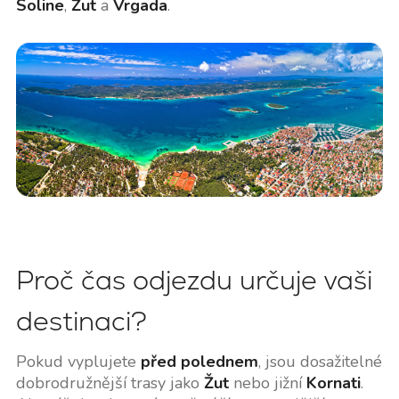
Soline
,
Žut
a
Vrgada
.
Proč čas odjezdu určuje vaši
destinaci?
Pokud vyplujete
před polednem
, jsou dosažitelné
dobrodružnější trasy jako
Žut
nebo jižní
Kornati
.