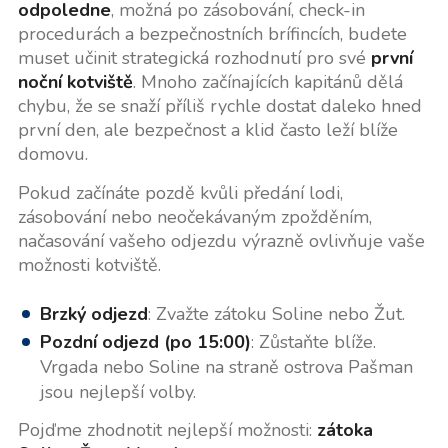
odpoledne
, možná po zásobování, check-in
procedurách a bezpečnostních brífincích, budete
muset učinit strategická rozhodnutí pro své
první
noční kotviště
. Mnoho začínajících kapitánů dělá
chybu, že se snaží příliš rychle dostat daleko hned
první den, ale bezpečnost a klid často leží blíže
domovu.
Pokud začínáte pozdě kvůli předání lodi,
zásobování nebo neočekávaným zpožděním,
načasování vašeho odjezdu výrazně ovlivňuje vaše
možnosti kotviště.
Brzký odjezd
: Zvažte zátoku Soline nebo Žut.
Pozdní odjezd (po 15:00)
: Zůstaňte blíže.
Vrgada nebo Soline na straně ostrova Pašman
jsou nejlepší volby.
Pojďme zhodnotit nejlepší možnosti:
zátoka