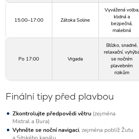
Vyvážená volba
klidná a
15:00–17:00
Zátoka Soline
bezpečná,
malebná
Blízko, snadné,
relaxační, vyhýb
Po 17:00
Vrgada
se nočním
plavebním
rizikům
Finální tipy před plavbou
Zkontrolujte předpovědi větru
(zejména
Mistral a Bura)
Vyhněte se noční navigaci
, zejména poblíž Žutu
a Sitského kanálu