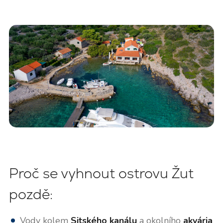
Proč se vyhnout ostrovu Žut
pozdě:
Vody kolem
Sitského kanálu
a okolního
akvária