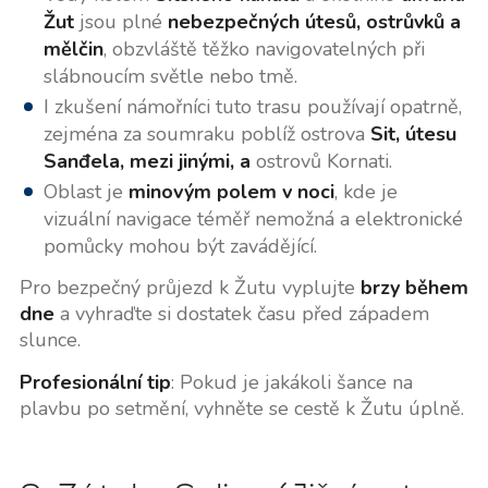
Žut
jsou plné
nebezpečných útesů, ostrůvků a
mělčin
, obzvláště těžko navigovatelných při
slábnoucím světle nebo tmě.
I zkušení námořníci tuto trasu používají opatrně,
zejména za soumraku poblíž ostrova
Sit, útesu
Sanđela, mezi jinými, a
ostrovů Kornati.
Oblast je
minovým polem v noci
, kde je
vizuální navigace téměř nemožná a elektronické
pomůcky mohou být zavádějící.
Pro bezpečný průjezd k Žutu vyplujte
brzy během
dne
a vyhraďte si dostatek času před západem
slunce.
Profesionální tip
: Pokud je jakákoli šance na
plavbu po setmění, vyhněte se cestě k Žutu úplně.