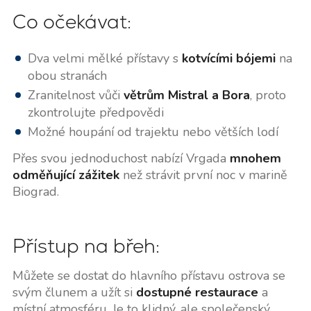
Co očekávat:
Dva velmi mělké přístavy s
kotvícími bójemi
na
obou stranách
Zranitelnost vůči
větrům Mistral a Bora
, proto
zkontrolujte předpovědi
Možné houpání od trajektu nebo větších lodí
Přes svou jednoduchost nabízí Vrgada
mnohem
odměňující zážitek
než strávit první noc v marině
Biograd.
Přístup na břeh:
Můžete se dostat do hlavního přístavu ostrova se
svým člunem a užít si
dostupné restaurace
a
místní atmosféru. Je to klidný, ale společenský