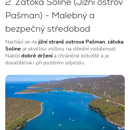
2. Zátoka Soline (Jižní ostrov
Pašman) - Malebný a
bezpečný středobod
Nachází se na
jižní straně ostrova Pašman
,
zátoka
Soline
je skvělou volbou na střední vzdálenost.
Nabízí
dobré držení
a chráněné kotviště a je
dosažitelná i při pozdním odjezdu.