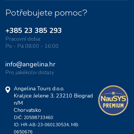
Potřebujete pomoc?
+385 23 385 293
Pracovní doba:
Po - Pá 08:00 - 16:00
info@angelina.hr
Pro jakékoliv dotazy
Angelina Tours d.o.o.
Kraljice Jelene 3, 23210 Biograd
n/M
Chorvatsko
DIČ: 20598733460
ID: HR-AB-23-060130534, MB:
0650676