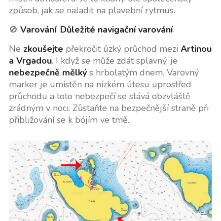
způsob, jak se naladit na plavební rytmus.
🚫
Varování
:
Důležité navigační varování
Ne
zkoušejte
překročit úzký průchod mezi
Artinou
a Vrgadou
. I když se může zdát splavný, je
nebezpečně mělký
s hrbolatým dnem. Varovný
marker je umístěn na nízkém útesu uprostřed
průchodu a toto nebezpečí se stává obzvláště
zrádným v noci. Zůstaňte na bezpečnější straně při
přibližování se k bójím ve tmě.