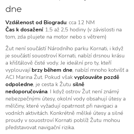
dne
Vzdálenost od Biogradu
: cca 12 NM
Čas k dosažení
: 1,5 až 2,5 hodiny (v závislosti na
tom, zda plujete na motor nebo s větrem)
Žut není součástí Národního parku Kornati, i když
je součástí souostroví Kornati, nabízí drsnou krásu
a křišťálově čisté vody. Je ideální pro ty, kteří
vyplouvají
brzy během dne
, nabízí mnoho kotvišť a
ACI Marina Žut. Pokud však
vyplouváte pozdě
odpoledne
, je cesta k Žutu
silně
nedoporučována
. I když ostrov Žut není známý
nebezpečnými útesy, okolní vody obsahují útesy a
mělčiny, které vyžadují opatrnost při navigaci a
vodních aktivitách. Konkrétně mělké útesy a silné
proudy v souostroví Kornati poblíž Žutu mohou
představovat navigační rizika.