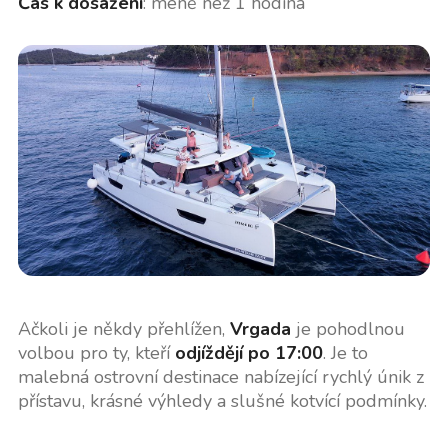
Čas k dosažení
: méně než 1 hodina
Ačkoli je někdy přehlížen,
Vrgada
je pohodlnou
volbou pro ty, kteří
odjíždějí po 17:00
. Je to
malebná ostrovní destinace nabízející rychlý únik z
přístavu, krásné výhledy a slušné kotvící podmínky.