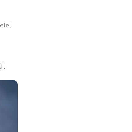
elel
l.