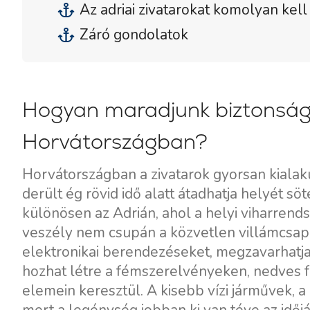
Az adriai zivatarokat komolyan kell
Záró gondolatok
Hogyan maradjunk biztonságb
Horvátországban?
Horvátországban a zivatarok gyorsan kialaku
derült ég rövid idő alatt átadhatja helyét sö
különösen az Adrián, ahol a helyi viharren
veszély nem csupán a közvetlen villámcsapás
elektronikai berendezéseket, megzavarhatja
hozhat létre a fémszerelvényeken, nedves f
elemein keresztül. A kisebb vízi járművek, a