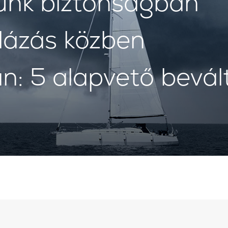
nk biztonságban
rlázás közben
: 5 alapvető bevál