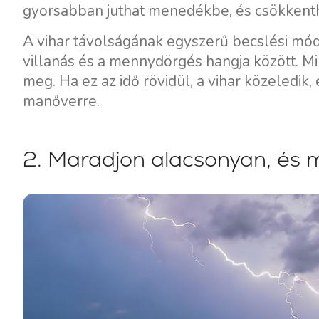
gyorsabban juthat menedékbe, és csökkenthe
A vihar távolságának egyszerű becslési mód
villanás és a mennydörgés hangja között. 
meg. Ha ez az idő rövidül, a vihar közeledik
manőverre.
2. Maradjon alacsonyan, és m