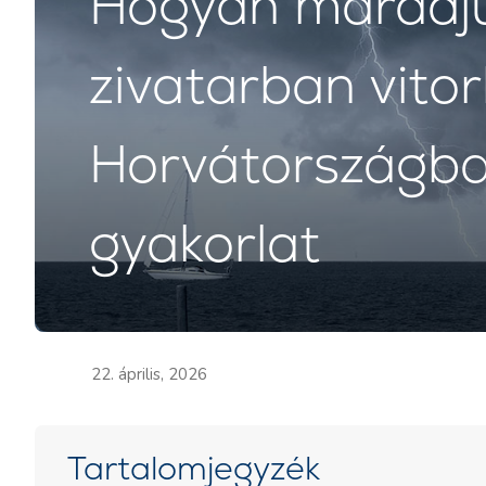
Hogyan maradju
zivatarban vito
Horvátországban
gyakorlat
22. április, 2026
Tartalomjegyzék