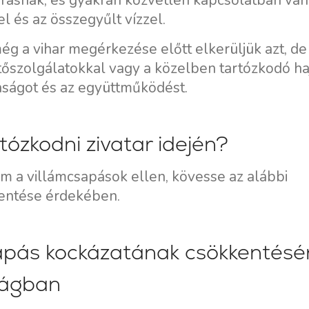
árásnak, és gyakran közvetlen kapcsolatban van
l és az összegyűlt vízzel.
g a vihar megérkezése előtt elkerüljük azt, de
tőszolgálatokkal vagy a közelben tartózkodó ha
onságot és az együttműködést.
tózkodni zivatar idején?
em a villámcsapások ellen, kövesse az alábbi
Szolgáltatások
Úti célok
kentése érdekében.
Bareboat Jachtbérlés
Zadar vitorlázási régió
Biograd na Moru
Kapitányos Jachtbérlés
sapás kockázatának csökkentésé
Šibenik Vitorlázási Régió
Luxus Legénységgel
zágban
Vodice
Ellátott Jachtbérlés
Rogoznica