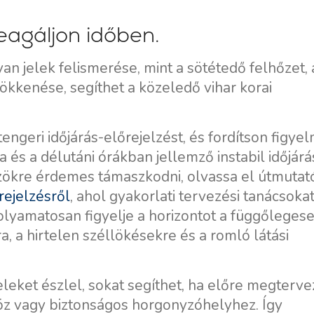
Flottilla Jachtbérlés
Split vitorlázási régió
 reagáljon időben.
Valovie - Távoli Vitorlázási
Trogir
Asszisztens
Dubrovnik Vitorlázási
an jelek felismerése, mint a sötétedő felhőzet, 
Bali katamarán bérlés
Régió
ökkenése, segíthet a közeledő vihar korai
Isztria Vitorlázási Régió
Kvarner Vitorlázási Régió
tengeri időjárás-előrejelzést, és fordítson figye
a és a délutáni órákban jellemző instabil időjárá
zökre érdemes támaszkodni, olvassa el útmutat
rejelzésről
, ahol gyakorlati tervezési tanácsoka
olyamatosan figyelje a horizontot a függőleges
ra, a hirtelen széllökésekre és a romló látási
eleket észlel, sokat segíthet, ha előre megterve
öz vagy biztonságos horgonyzóhelyhez. Így