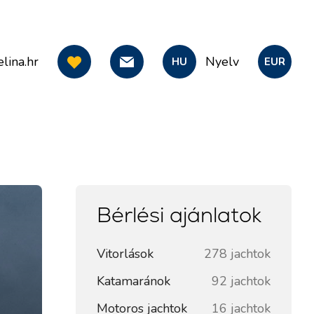
lina.hr
Nyelv
HU
EUR
Bérlési ajánlatok
Vitorlások
278 jachtok
Katamaránok
92 jachtok
Motoros jachtok
16 jachtok