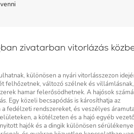
 venni
an zivatarban vitorlázás közb
lhatnak, különösen a nyári vitorlásszezon idejé
tét felhőzetnek, változó szélnek és villámlásnak,
dszerek hamar felerősödhetnek. A hajósok számár
. Egy közeli becsapódás is károsíthatja az
 a fedélzeti rendszereket, és veszélyes áramut
elületeken, a kötélzeten és a hajó egyéb vezet
 nyitott hajók és a dingik különösen sérülékenye