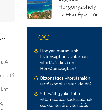
Horgonyzóhely
Vitorlás Kaland
az Első Éjszakára
Biograd na
Moru-ból (Késő
TOC
en
Délutáni Indulás)
Hogyan maradjunk
biztonságban zivatarban
n. A
vitorlázás közben
Horvátországban?
a a fő
Biztonságos vitorláshajón
tartózkodni zivatar idején?
akat
5 bevált gyakorlat a
ő
villámcsapás kockázatának
k,
csökkentésére vitorlázás