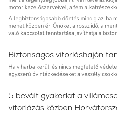
mert a legénység jobban ki van téve az időj
motor kezelőszerveivel, a fém alkatrészekke
A legbiztonságosabb döntés mindig az, ha mé
menet közben éri Önöket a rossz idő, a men
való kapcsolat fenntartása javíthatja a bizt
Biztonságos vitorláshajón tar
Ha viharba kerül, és nincs megfelelő védel
Kapcsolat
Flottánk
egyszerű óvintézkedéseket a veszély csök
Hírek / Blog
Vitorlás Hajók
Rólunk
Motorcsónakok
5 bevált gyakorlat a villámc
Partnerek
Katamaránok
vitorlázás közben Horvátors
GYIK
Motoros katamaránok