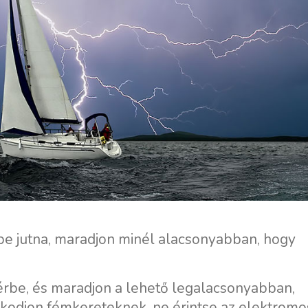
be jutna, maradjon minél alacsonyabban, hogy
térbe, és maradjon a lehető legalacsonyabban,
zkodjon fémkereteknek, ne érintse az elektromo