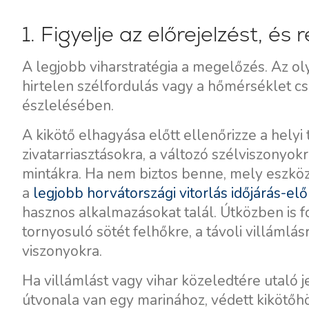
Motoros jachtok
1. Figyelje az előrejelzést, és
A legjobb viharstratégia a megelőzés. Az oly
hirtelen szélfordulás vagy a hőmérséklet cs
észlelésében.
A kikötő elhagyása előtt ellenőrizze a helyi 
zivatarriasztásokra, a változó szélviszonyokr
mintákra. Ha nem biztos benne, mely eszkö
a
legjobb horvátországi vitorlás időjárás-elő
hasznos alkalmazásokat talál. Útközben is f
tornyosuló sötét felhőkre, a távoli villámlás
viszonyokra.
Ha villámlást vagy vihar közeledtére utaló j
útvonala van egy marinához, védett kikötőh