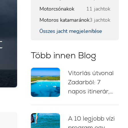
Motorcsónakok
11 jachtok
Motoros katamaránok
3 jachtok
Összes jacht megjelenítése
t
Több innen Blog
Vitorlás útvonal
Zadarból: 7
napos itinerár,
vitorlástérkép,
fürdőmegállók és
A 10 legjobb vízi
kikötési tanácsok
program egy