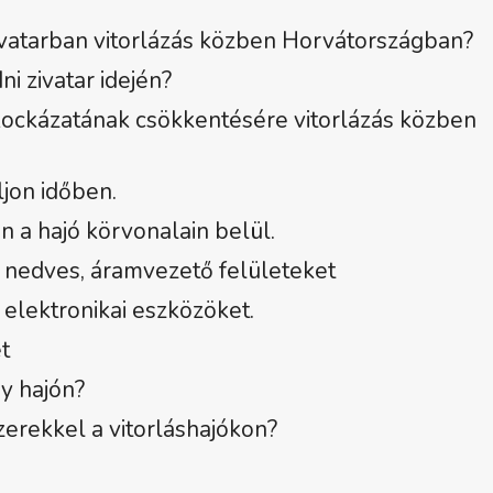
vatarban vitorlázás közben Horvátországban?
i zivatar idején?
 kockázatának csökkentésére vitorlázás közben
ljon időben.
n a hajó körvonalain belül.
 a nedves, áramvezető felületeket
 elektronikai eszközöket.
t
gy hajón?
zerekkel a vitorláshajókon?