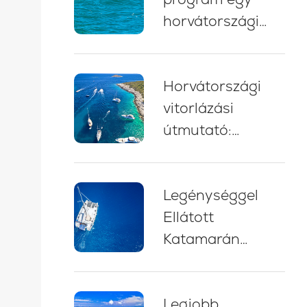
horvátországi
yacht charter
nyaraláshoz
Horvátországi
vitorlázási
útmutató:
szakértői tippek,
útvonalak és
Legénységgel
tanácsok
Ellátott
kezdőknek
Katamarán
(2026)
Bérlés
Horvátországban:
Legjobb
Stresszmentes