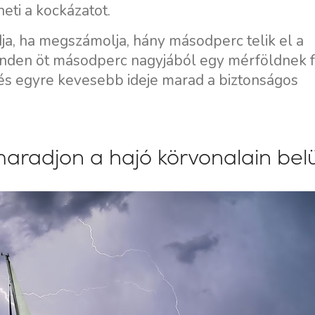
ti a kockázatot.
ja, ha megszámolja, hány másodperc telik el a
Minden öt másodperc nagyjából egy mérföldnek f
, és egyre kevesebb ideje marad a biztonságos
aradjon a hajó körvonalain belü