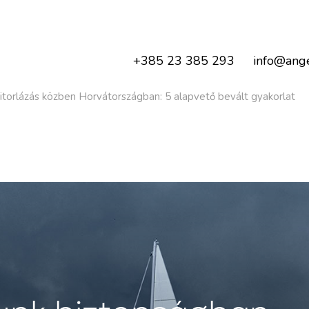
+385 23 385 293
info@ange
torlázás közben Horvátországban: 5 alapvető bevált gyakorlat