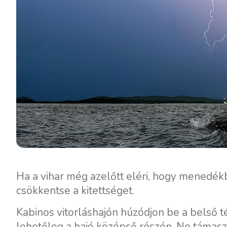
Ha a vihar még azelőtt eléri, hogy menedék
csökkentse a kitettséget.
Kabinos vitorláshajón húzódjon be a belső 
lehetőleg a hajó középső részén. Ne támas