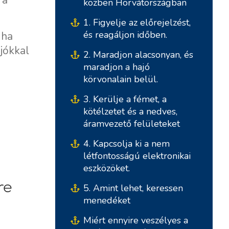
 a
közben Horvátországban
1. Figyelje az előrejelzést,
és reagáljon időben.
 ha
jókkal
2. Maradjon alacsonyan, és
maradjon a hajó
körvonalain belül.
3. Kerülje a fémet, a
kötélzetet és a nedves,
áramvezető felületeket
Déli Bázisok
Központi Bázisok
4. Kapcsolja ki a nem
létfontosságú elektronikai
Marina Kremik, Primošten
Marina Šangulin, Biograd
eszközöket.
Yachtklub Seget - Marina
ACI Marina Vodice
re
5. Amint lehet, keressen
Baotic
D-Marin Dalmacija,
menedéket
Marina Trogir - ACI
Sukošan
Miért ennyire veszélyes a