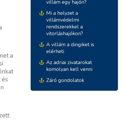
Marina Trogir - SCT
villám egy hajón?
Északi Bázisok
ACI Marina Split
Mi a helyzet a
villámvédelmi
ACI Marina Dubrovnik,
Pula, ACI Marina Pomer
rendszerekkel a
a
Komolac
Pula, Marina Polesana
vitorláshajókon?
Marina Punat, Krk
A villám a dingiket is
elérheti
Marina Losinj, Mali Losinj
lmet a
Az adriai zivatarokat
si
komolyan kell venni
ónkat
t és
Záró gondolatok
en
zett