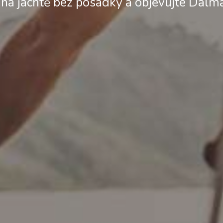
 na jachtě bez posádky a objevujte Dal
Služby
Destinace
Pronájem jachty bez
Zadar Plavební Oblast
posádky
Biograd na Moru
Pronájem jachty s
Šibenik Plachetní Region
kapitánem
Vodice
Rogoznica
Luxusní pronájem jachet s