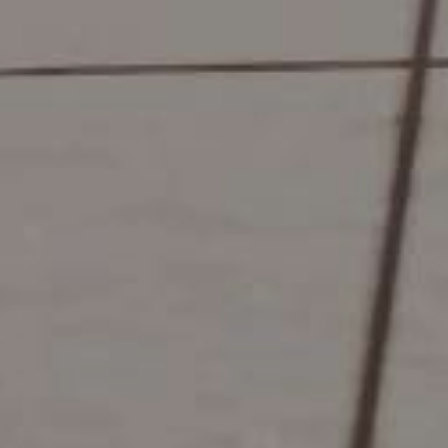
posádkou
Plavební oblast Split
Trogir
Flotilový pronájem jachet
Plavební oblast Dubrovník
Valovie - Dálkový asistent
plavby
Istrijská plavební oblast
Katamarány Bali k
Plavební oblast Kvarner
pronájmu