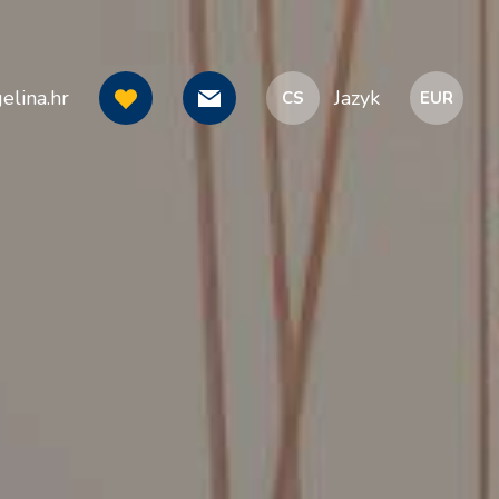
elina.hr
Jazyk
CS
EUR