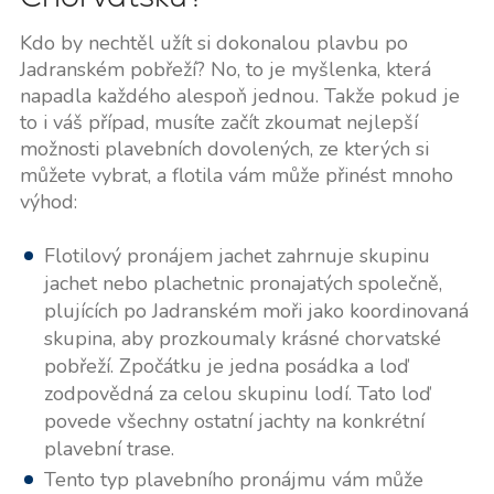
Kdo by nechtěl užít si dokonalou plavbu po
Jadranském pobřeží? No, to je myšlenka, která
napadla každého alespoň jednou. Takže pokud je
to i váš případ, musíte začít zkoumat nejlepší
možnosti plavebních dovolených, ze kterých si
můžete vybrat, a flotila vám může přinést mnoho
výhod:
Flotilový pronájem jachet zahrnuje skupinu
jachet nebo plachetnic pronajatých společně,
plujících po Jadranském moři jako koordinovaná
skupina, aby prozkoumaly krásné chorvatské
pobřeží. Zpočátku je jedna posádka a loď
zodpovědná za celou skupinu lodí. Tato loď
povede všechny ostatní jachty na konkrétní
plavební trase.
Tento typ plavebního pronájmu vám může