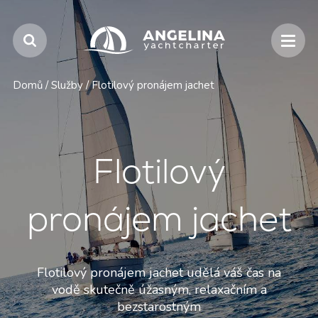
Domů
/
Služby
/
Flotilový pronájem jachet
Flotilový
pronájem jachet
Flotilový pronájem jachet udělá váš čas na
vodě skutečně úžasným, relaxačním a
bezstarostným