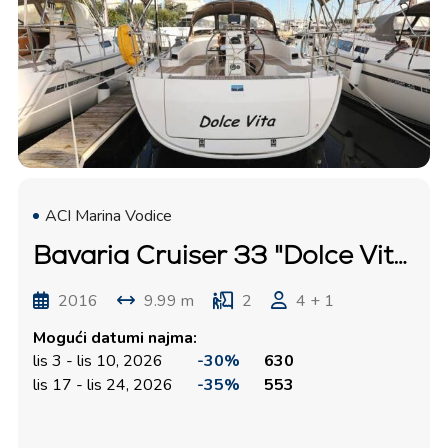
ACI Marina Vodice
Bavaria Cruiser 33 "Dolce Vita"
2016
9.99 m
2
4 + 1
Mogući datumi najma:
lis 3 - lis 10, 2026
-30%
630
lis 17 - lis 24, 2026
-35%
553