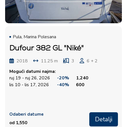
Pula, Marina Polesana
Dufour 382 GL "Niké"
2018
11.25 m
3
6 + 2
Mogući datumi najma:
ruj 19 - ruj 26, 2026
-20%
1,240
lis 10 - lis 17, 2026
-40%
600
Odaberi datume
Detalji
od 1,550