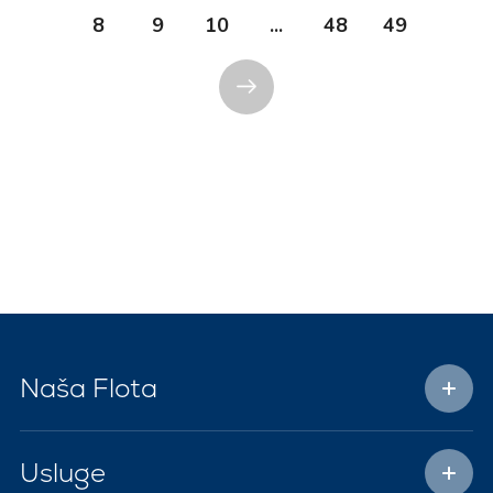
8
9
10
...
48
49
Naša Flota
Usluge