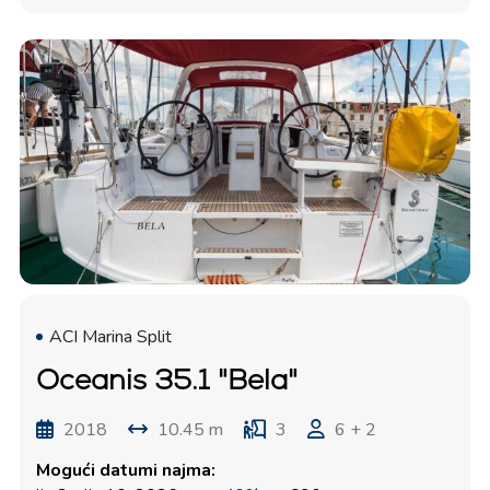
ACI Marina Split
Oceanis 35.1 "Bela"
2018
10.45 m
3
6 + 2
Mogući datumi najma: