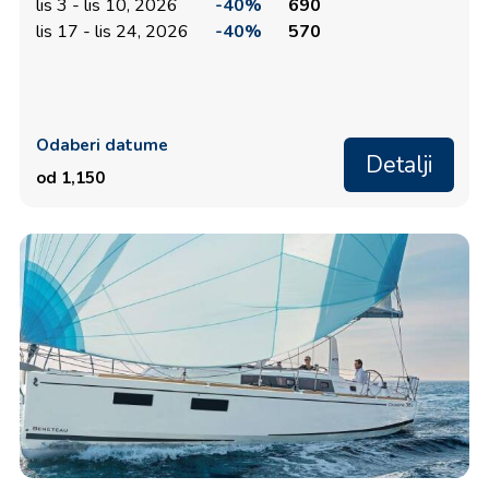
lis 3 - lis 10, 2026
-40%
690
lis 17 - lis 24, 2026
-40%
570
Odaberi datume
Detalji
od 1,150