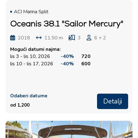
ACI Marina Split
Oceanis 38.1 "Sailor Mercury"
2018
11.50 m
3
6 + 2
Mogući datumi najma:
lis 3 - lis 10, 2026
-40%
720
lis 10 - lis 17, 2026
-40%
600
Odaberi datume
Detalji
od 1,200