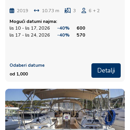
2019
10.73 m
3
6 + 2
Mogući datumi najma:
lis 10 - lis 17, 2026
-40%
600
lis 17 - lis 24, 2026
-40%
570
Odaberi datume
Detalji
od 1,000