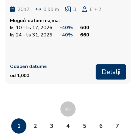
2017
9.99 m
3
6 + 2
Mogući datumi najma:
lis 10 - lis 17, 2026
-40%
600
lis 24 - lis 31, 2026
-40%
660
Odaberi datume
Detalji
od 1,000
1
2
3
4
5
6
7