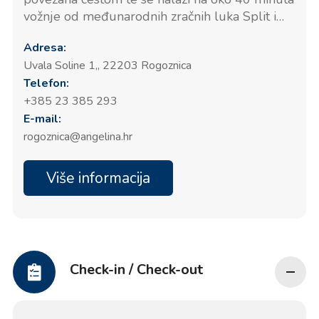
vožnje od međunarodnih zračnih luka Split i
Zadar, koje imaju vrlo dobre veze s ostalim
Adresa:
većim europskim gradovima. Do marine se iz
Uvala Soline 1,, 22203 Rogoznica
obje zračne luke može stići redovitim
Telefon:
autobusnim linijama ili automobilom. Na
raspolaganju su i usluge najma automobila.
+385 23 385 293
E-mail:
rogoznica@angelina.hr
Više informacija
Check-in / Check-out