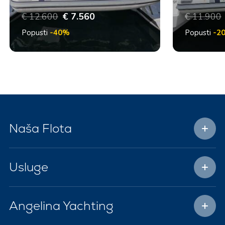
€ 12.600
€ 7.560
€ 11.900
Popusti
-40%
Popusti
-2
Naša Flota
Usluge
Angelina Yachting