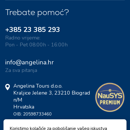
Trebate pomoć?
+385 23 385 293
Radno vrijeme:
Pon - Pet 08:00h - 16:00h
info@angelina.hr
Za sva pitanja
Angelina Tours d.o.o.
Kraljice Jelene 3, 23210 Biograd
n/M
Hrvatska
OIB: 20598733460
ID: HR-AB-23-060130534, MB:
0650676
Koristimo kolačiće za poboljšanje vašeg iskustva