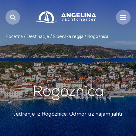
Početna
/
Destinacije
/
Šibenska regija
/
Rogoznica
Rogoznica
Jedrenje iz Rogoznice: Odmor uz najam jahti