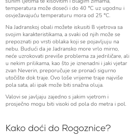
suhim ljetima te kišovitim i blagim zimama,
temperatura može doseći i do 40 °C uz ugodnu i
osvježavajuću temperaturu mora od 25 °C.
Na Jadranskoj obali možete iskusiti 8 vjetrova sa
svojim karakteristikama, a svaki od njih može se
prepoznati po vrsti oblaka koji se pojavljuju na
nebu. Budući da je Jadransko more vrlo mirno,
neće uzrokovati previše problema za jedriličare, ali
u nekim prilikama, kao što je iznenadni i jaki vjetar
zvan Neverin, preporučuje se pronaći sigurno
utočište dok traje. Ovo loše vrijeme traje najviše
pola sata, ali ipak može biti snažna oluja.
Valovi se javljaju zajedno s jakim vjetrom i
prosječno mogu biti visoki od pola do metra i pol.
Kako doći do Rogoznice?