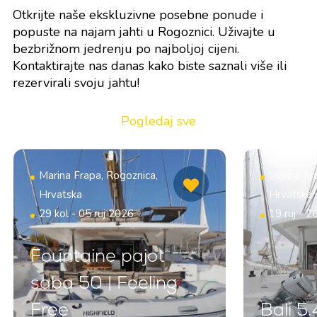
Otkrijte naše ekskluzivne posebne ponude i
popuste na najam jahti u Rogoznici. Uživajte u
bezbrižnom jedrenju po najboljoj cijeni.
Kontaktirajte nas danas kako biste saznali više ili
rezervirali svoju jahtu!
Pogledaj sve
Marina Frapa, Rogoznica,
Marina Fr
Hrvatska
Hrvatska
29 kol - 05 ruj 2026
19 ruj - 2
Fountaine pajot
saba 50 | Feeling
Free
Bali 5