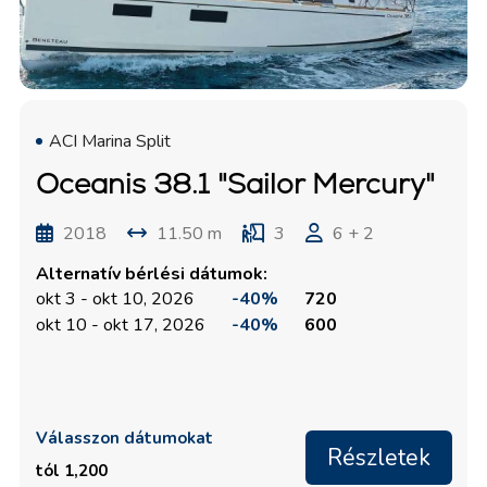
ACI Marina Split
Oceanis 38.1 "Sailor Mercury"
2018
11.50 m
3
6 + 2
Alternatív bérlési dátumok:
okt 3 - okt 10, 2026
-40%
720
okt 10 - okt 17, 2026
-40%
600
Válasszon dátumokat
Részletek
tól 1,200