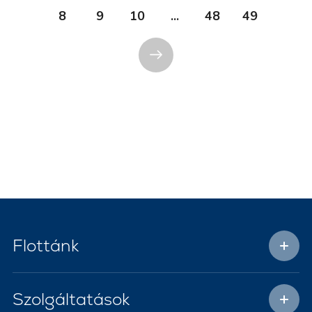
8
9
10
...
48
49
Flottánk
Szolgáltatások