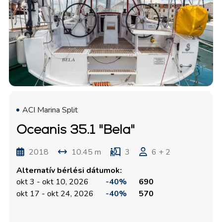
ACI Marina Split
Oceanis 35.1 "Bela"
2018
10.45 m
3
6 + 2
Alternatív bérlési dátumok:
okt 3 - okt 10, 2026
-40%
690
okt 17 - okt 24, 2026
-40%
570