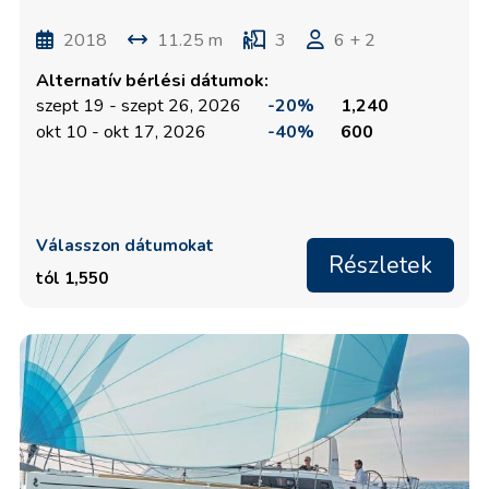
2018
11.25 m
3
6 + 2
Alternatív bérlési dátumok:
szept 19 - szept 26, 2026
-20%
1,240
okt 10 - okt 17, 2026
-40%
600
Válasszon dátumokat
Részletek
tól 1,550