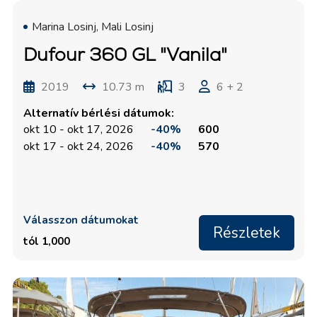
Marina Losinj, Mali Losinj
Dufour 360 GL "Vanila"
2019
10.73 m
3
6 + 2
Alternatív bérlési dátumok:
okt 10 - okt 17, 2026
-40%
600
okt 17 - okt 24, 2026
-40%
570
Válasszon dátumokat
Részletek
tól 1,000