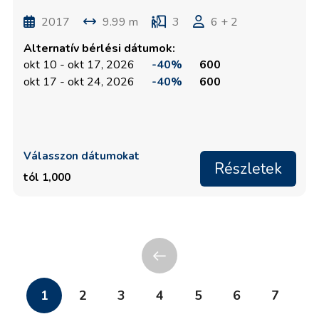
2017
9.99 m
3
6 + 2
Alternatív bérlési dátumok:
okt 10 - okt 17, 2026
-40%
600
okt 17 - okt 24, 2026
-40%
600
Válasszon dátumokat
Részletek
tól 1,000
1
2
3
4
5
6
7