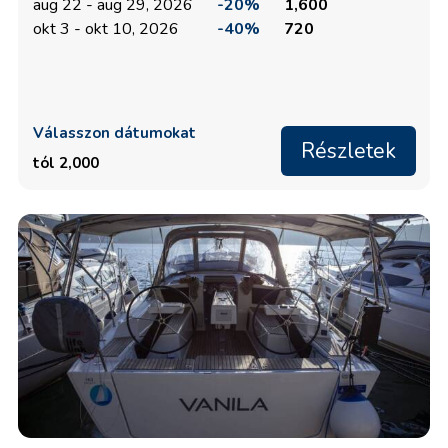
aug 22 - aug 29, 2026
-20%
1,600
okt 3 - okt 10, 2026
-40%
720
Válasszon dátumokat
Részletek
tól 2,000