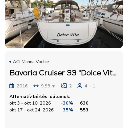
ACI Marina Vodice
Bavaria Cruiser 33 "Dolce Vita"
2016
9.99 m
2
4 + 1
Alternatív bérlési dátumok:
okt 3 - okt 10, 2026
-30%
630
okt 17 - okt 24, 2026
-35%
553