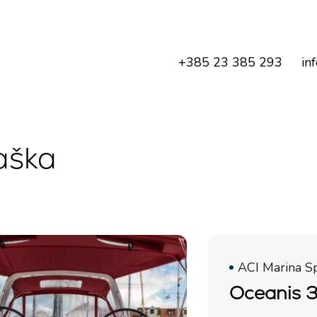
+385 23 385 293
in
aška
ACI Marina Sp
Oceanis 3