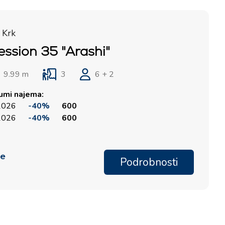
 Krk
ession 35 "Arashi"
9.99 m
3
6 + 2
tumi najema:
 2026
-40%
600
 2026
-40%
600
me
Podrobnosti