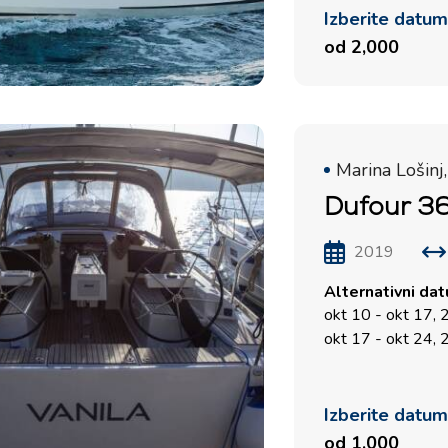
Izberite datu
od 2,000
Storitve
Destinacije
Najem jadrnice brez
Zadarska regija za jadranje
Marina Lošinj,
posadke
Biograd na Moru
Dufour 36
Najem jadrnice s skiperjem
Šibeniška regija za jadranje
Vodice
Luksuzni najem jahte s
2019
Rogoznica
posadko
Alternativni da
Split Jadralska Regija
Flotila najem jadrnic
okt 10 - okt 17,
Trogir
okt 17 - okt 24,
Naložba v jahte
Dubrovniška jadralska
Valovie - Oddaljeni
regija
Pomočnik za Jadranje
Izberite datu
Istrska regija za jadranje
od 1,000
Katamarani Bali za čarter