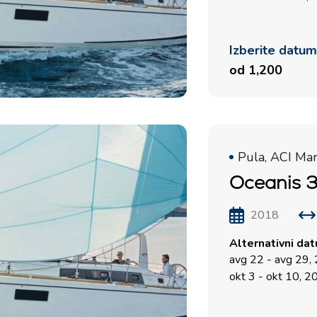
Izberite datu
od 1,200
Pula, ACI Ma
Oceanis 38
2018
Alternativni da
avg 22 - avg 29,
okt 3 - okt 10, 