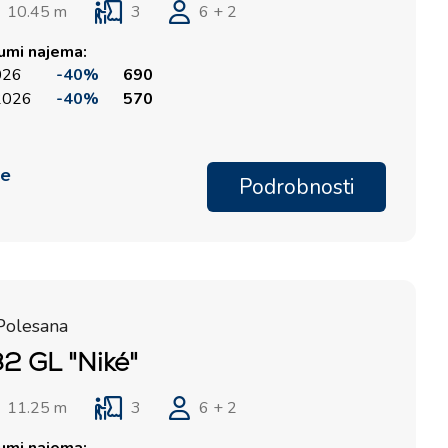
10.45 m
3
6 + 2
tumi najema:
2026
-40%
690
 2026
-40%
570
me
Podrobnosti
Polesana
2 GL "Niké"
11.25 m
3
6 + 2