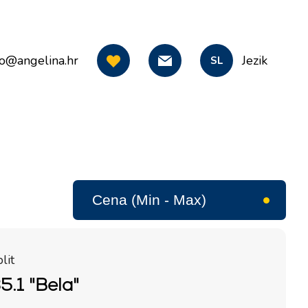
fo@angelina.hr
Jezik
SL
lit
5.1 "Bela"