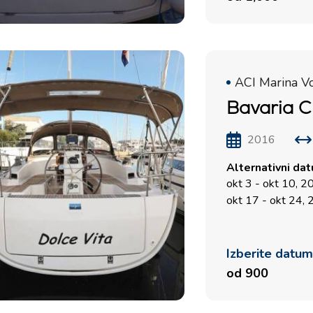
Kvarnerska regija za
jadranje
ACI Marina V
Bavaria C
2016
Alternativni da
okt 3 - okt 10, 
okt 17 - okt 24,
Izberite datu
od 900