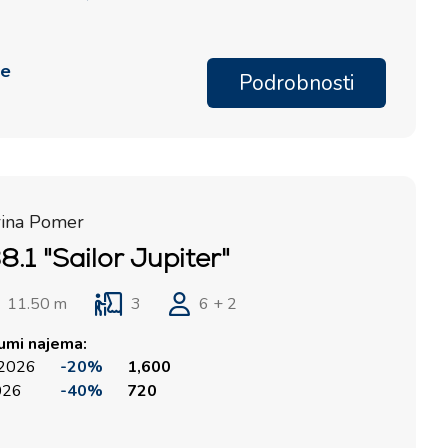
me
Podrobnosti
rina Pomer
.1 "Sailor Jupiter"
11.50 m
3
6 + 2
tumi najema:
 2026
-20%
1,600
2026
-40%
720