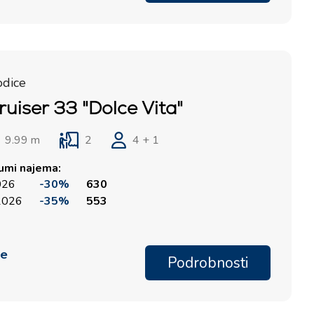
Marina Lošinj, Mali Lošinj
odice
ruiser 33 "Dolce Vita"
9.99 m
2
4 + 1
tumi najema:
2026
-30%
630
 2026
-35%
553
me
Podrobnosti