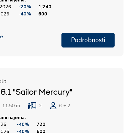
tumi najema:
 2026
-20%
1,240
 2026
-40%
600
me
Podrobnosti
lit
8.1 "Sailor Mercury"
11.50 m
3
6 + 2
tumi najema:
2026
-40%
720
 2026
-40%
600