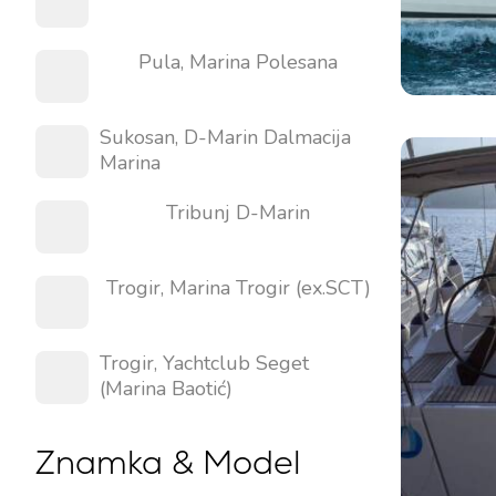
Pula, Marina Polesana
Kontakt
Naša Flota
Sukosan, D-Marin Dalmacija
Marina
Novice / Blog
Jadrnice
O nas
Motorni čolni
Tribunj D-Marin
Partnerji
Katamarani
Pogosta Vprašanja
Trogir, Marina Trogir (ex.SCT)
Motorni katamarani
Trogir, Yachtclub Seget
(Marina Baotić)
Znamka & Model