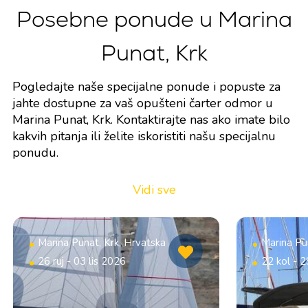
Posebne ponude u Marina
Punat, Krk
Pogledajte naše specijalne ponude i popuste za
jahte dostupne za vaš opušteni čarter odmor u
Marina Punat, Krk. Kontaktirajte nas ako imate bilo
kakvih pitanja ili želite iskoristiti našu specijalnu
ponudu.
Vidi sve
Marina Punat, Krk, Hrvatska
Marina Pu
26 ruj - 03 lis 2026
22 kol - 