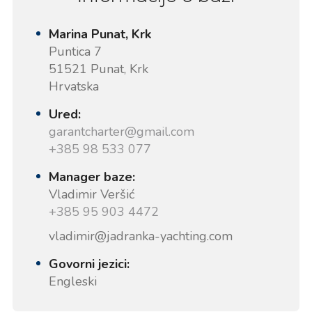
Marina Punat, Krk
Puntica 7
51521 Punat, Krk
Hrvatska
Ured:
garantcharter@gmail.com
+385 98 533 077
Manager baze:
Vladimir Veršić
+385 95 903 4472
vladimir@jadranka-yachting.com
Govorni jezici:
Engleski