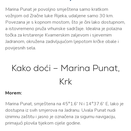
Marina Punat je povoljno smještena samo kratkom
vožnjom od Zračne luke Rijeka, udaljene samo 30 km.
Povezana je s kopnom mostom, što je čini lako dostupnom,
a istovremeno pruža vrhunske sadržaje. Idealna je polazna
točka za krstarenje Kvarnerskim zaljevom i sjevernim
Jadranom, okružena zadivljujućom ljepotom krčke obale i
povijesnih sela.
Kako doći – Marina Punat,
Krk
Morem:
Marina Punat, smještena na 45°1.6' N i 14°37.6' E, lako je
dostupna iz svih smjerova na Jadranu. Uvala Punat nudi
iznimnu zaštitu i jasno je označena za sigurnu navigaciju,
primajući plovila tijekom cijele godine.