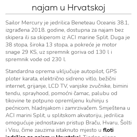
najam u Hrvatskoj
Sailor Mercury je jedrilica Beneteau Oceanis 38.1,
izgrađena 2018. godine, dostupna za najam bez
skipera ili sa skiperom iz ACI marine Split. Duga je
38 stopa, široka 13 stopa, a pokreće je motor
snage 29 KS, uz spremnik goriva od 130 l i
spremnik vode od 230 l.
Standardna oprema uključuje autopilot, GPS
ploter karata, električno sidreno vitlo, bežični
internet, grijanje, LCD TV, vanjske zvučnike, bimini
tendu, sprayhood, pomoćni čamac, palubu od
tikovine te potpuno opremljenu kuhinju s
pećnicom, hladnjakom i zamrzivačem. Smještena u
ACI marini Split, u splitskom akvatoriju, jedrilica
omogućuje jednostavan pristup Braču, Hvaru, Šolti
i Visu, čime zauzima istaknuto mjesto u
floti