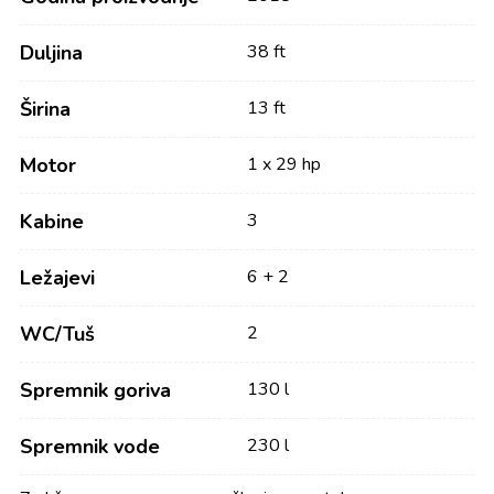
Duljina
38 ft
Širina
13 ft
Motor
1 x 29 hp
Kabine
3
Ležajevi
6 + 2
WC/Tuš
2
Spremnik goriva
130 l
Spremnik vode
230 l