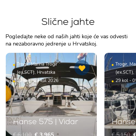
Slične jahte
Pogledajte neke od naših jahti koje će vas odvesti
na nezaboravno jedrenje u Hrvatskoj.
Trogir, Marina Trogir
Trogir, Ma
(ex.SCT), Hrvatska
(ex.SCT),
22 kol - 29 kol 2026
29 kol - 0
Hanse 575 | Vidar
Hanse 
€ 6.100
€ 3.965
€ 5.150
€