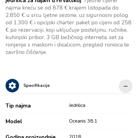
jedrilica za najam u Hrvatskoj
. Tjedne cijene
najma kreću se od 878 € krajem listopada do
2.850 € u srcu ljetne sezone, uz sigurnosni polog
od 1.300 € i opcijski charter paket po cijeni od 258
€ po rezervaciji, koji uključuje posteljinu, ručnike,
kuhinjski pribor, 3 GB bežičnog interneta, set za
ronjenje s maskom i disalicom, pregled ronioca te
završno čišćenje.
Specifikacije
Tip najma
Jedrilica
Model
Oceanis 38.1
Godina proizvodnje
2018