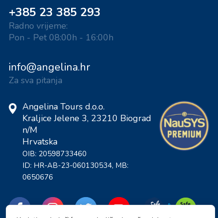
+385 23 385 293
Radno vrijeme:
Pon - Pet 08:00h - 16:00h
info@angelina.hr
Za sva pitanja
Angelina Tours d.o.o.
Kraljice Jelene 3, 23210 Biograd
n/M
Hrvatska
OIB: 20598733460
ID: HR-AB-23-060130534, MB:
0650676