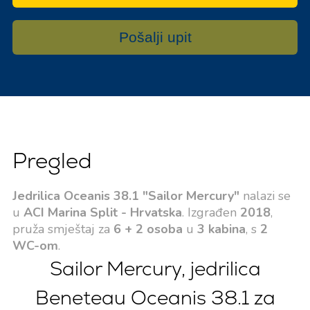
Pošalji upit
Pregled
Jedrilica Oceanis 38.1 "Sailor Mercury"
nalazi se
u
ACI Marina Split - Hrvatska
. Izgrađen
2018
,
pruža smještaj za
6 + 2 osoba
u
3 kabina
, s
2
WC-om
.
Sailor Mercury, jedrilica
Beneteau Oceanis 38.1 za