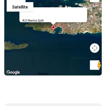
Satellite
ACI Marina Split
Map Data
Terms