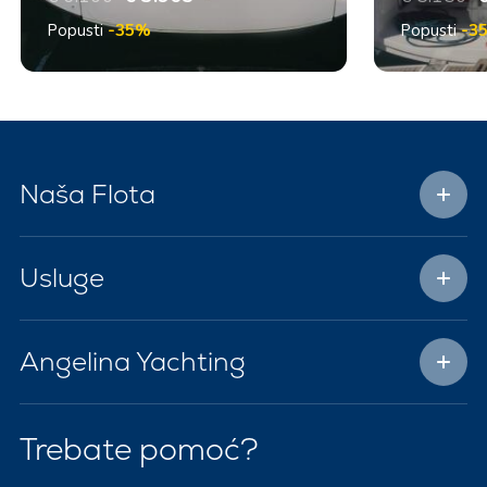
Popusti
-35%
Popusti
-3
Naša Flota
Usluge
Angelina Yachting
Trebate pomoć?