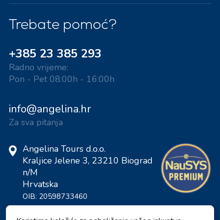
Trebate pomoć?
+385 23 385 293
Radno vrijeme:
Pon - Pet 08:00h - 16:00h
info@angelina.hr
Za sva pitanja
Angelina Tours d.o.o.
Kraljice Jelene 3, 23210 Biograd
n/M
Hrvatska
OIB: 20598733460
ID: HR-AB-23-060130534, MB: