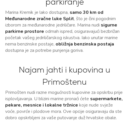
parkiranje
Marina Kremik je lako dostupna,
samo 30 km od
Međunarodne zračne luke Split
, što je čini pogodnim
izborom za međunarodne jedriličare. Marina nudi
sigurne
parkirne prostore
odmah ispred, osiguravajući bezbrižan
početak vašeg jedriličarskog iskustva. Iako unutar marine
nema benzinske postaje,
obližnja benzinska postaja
dostupna je za potrebe punjenja goriva.
Najam jahti i kupovina u
Primoštenu
Primošten nudi razne mogućnosti kupovine za opskrbu prije
isplovljavanja. U blizini marine pronaći ćete
supermarkete,
pekare, mesnice i lokalne tržnice
koje nude svježe
voće, povrće i plodove mora. Ove opcije osiguravaju da ste
dobro opskrbljeni za vaše putovanje duž hrvatske obale.