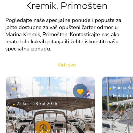
Kremik, Primošten
Pogledajte naše specijalne ponude i popuste za
jahte dostupne za vaš opušteni čarter odmor u
Marina Kremik, Primošten. Kontaktirajte nas ako
imate bilo kakvih pitanja ili želite iskoristiti našu
specijalnu ponudu.
Vidi sve
Marina Kremik, Primošten,
Marina Kr
Hrvatska
Hrvatska
22 kol - 29 kol 2026
26 ruj - 0
Dufour 470 | Blue
Oceani