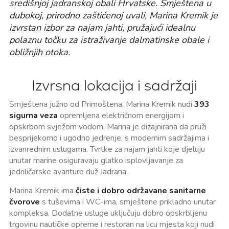
središnjoj jadranskoj obali Hrvatske. Smještena u
dubokoj, prirodno zaštićenoj uvali, Marina Kremik je
izvrstan izbor za najam jahti, pružajući idealnu
polaznu točku za istraživanje dalmatinske obale i
obližnjih otoka.
Izvrsna lokacija i sadržaji
Smještena južno od Primoštena, Marina Kremik nudi
393
sigurna veza
opremljena električnom energijom i
opskrbom svježom vodom. Marina je dizajnirana da pruži
besprijekorno i ugodno jedrenje, s modernim sadržajima i
izvanrednim uslugama. Tvrtke za najam jahti koje djeluju
unutar marine osiguravaju glatko isplovljavanje za
jedriličarske avanture duž Jadrana.
Marina Kremik ima
čiste i dobro održavane sanitarne
čvorove
s tuševima i WC-ima, smještene prikladno unutar
kompleksa. Dodatne usluge uključuju dobro opskrbljenu
trgovinu nautičke opreme i restoran na licu mjesta koji nudi