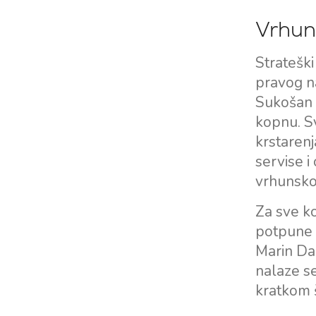
Vrhuns
Stratešk
pravog n
Sukošan r
kopnu. S
krstarenj
servise i
vrhunsko 
Kontakt
Tražilica plovila
Za sve ko
Novosti / Blog
Jedrilice
potpune t
Marin Da
O nama
Motorni brodovi
Partneri
nalaze se
Katamarani
kratkom š
Često postavljana pitanja
Motorni katamarani