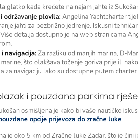
la glatko kada krećete na najam jahte iz Sukoša
 i održavanje plovila:
Angelina Yachtcharter tije
ranje jahti za bezbrižno jedrenje. Iskusni tehnič
. Više detalja dostupno je na web stranicama An
rom.
i navigacija:
Za razliku od manjih marina, D-Mar
 marine, što olakšava točenje goriva prije ili na
a za navigaciju lako su dostupne putem charter o
olazak i pouzdana parkirna rješe
ukošan osmišljena je kako bi vaše nautičko isku
pouzdane opcije prijevoza do zračne luke
.
na je oko 5 km od Zračne luke Zadar, što je čini