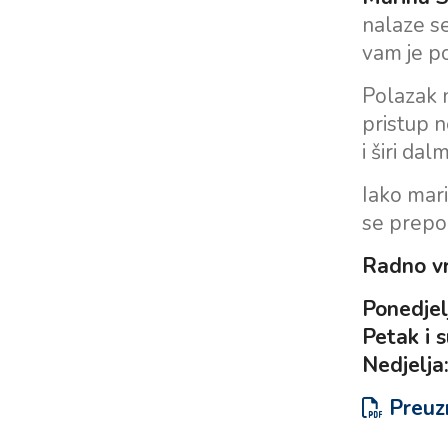
nalaze se
vam je p
Polazak
pristup n
i širi dal
Iako mari
se prepo
Radno vr
Ponedjel
Petak i 
Nedjelja
Preuzm