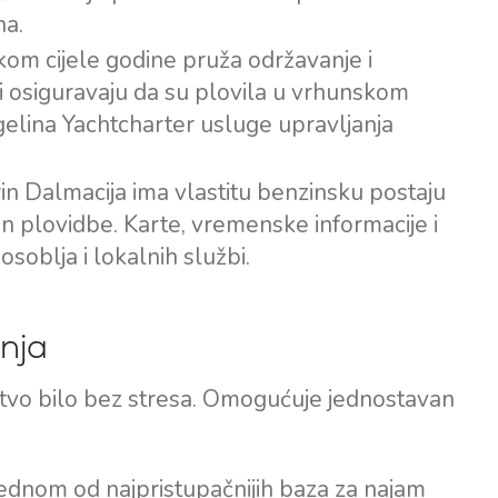
na.
kom cijele godine pruža održavanje i
ari osiguravaju da su plovila u vrhunskom
gelina Yachtcharter usluge upravljanja
in Dalmacija ima vlastitu benzinsku postaju
kon plovidbe. Karte, vremenske informacije i
soblja i lokalnih službi.
nja
stvo bilo bez stresa. Omogućuje jednostavan
 jednom od najpristupačnijih baza za najam