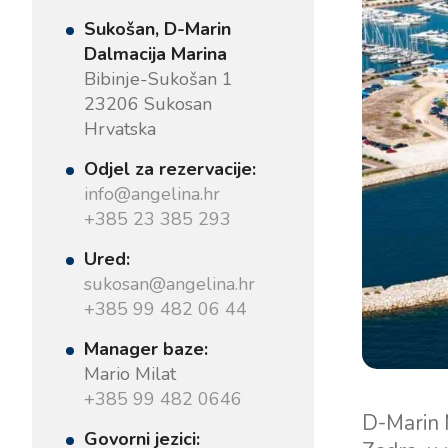
Sukošan, D-Marin
Dalmacija Marina
Bibinje-Sukošan 1
23206 Sukosan
Hrvatska
Odjel za rezervacije:
info@angelina.hr
+385 23 385 293
Ured:
sukosan@angelina.hr
+385 99 482 06 44
Manager baze:
Mario Milat
+385 99 482 0646
D-Marin 
Govorni jezici: