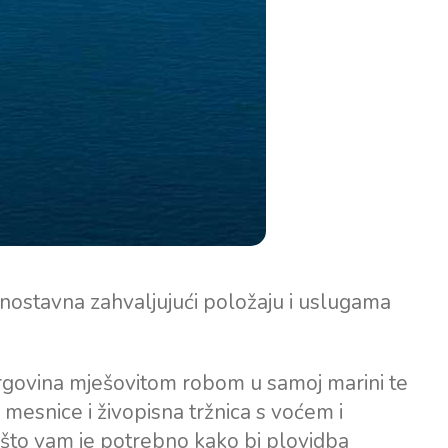
dnostavna zahvaljujući položaju i uslugama
rgovina mješovitom robom u samoj marini te
 mesnice i živopisna tržnica s voćem i
to vam je potrebno kako bi plovidba