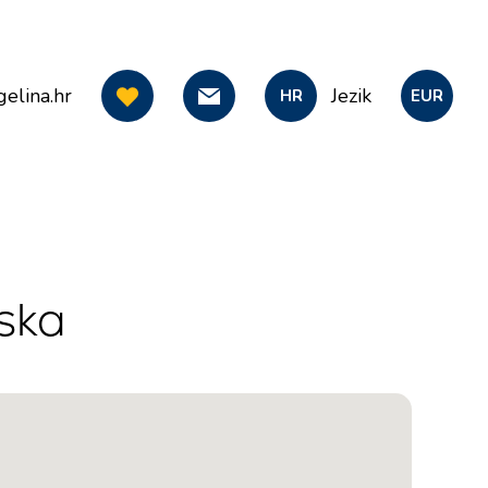
elina.hr
Jezik
HR
EUR
ska