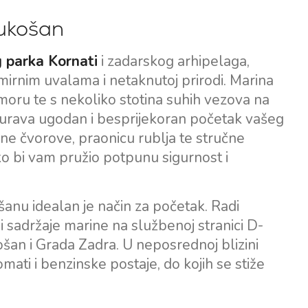
Sukošan
 parka Kornati
i zadarskog arhipelaga,
irnim uvalama i netaknutoj prirodi. Marina
moru te s nekoliko stotina suhih vezova na
igurava ugodan i besprijekoran početak vašeg
ne čvorove, praonicu rublja te stručne
ako bi vam pružio potpunu sigurnost i
Južne Baze
Središnje baze
ošanu idealan je način za početak. Radi
Marina Kremik, Primošten
Marina Šangulin, Biograd
i sadržaje marine na službenoj stranici D-
šan i Grada Zadra. U neposrednoj blizini
Marina Frapa, Rogoznica
ACI Marina Vodice
mati i benzinske postaje, do kojih se stiže
Yachtclub Seget - Marina
D-Marin Dalmacija,
Baotić
Sukošan