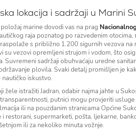
ka lokacija i sadržaji u Marini 
i položaj marine dovodi vas na prag
Nacionalnog
autičkog raja poznatog po razvedenim otocima, m
aspolaže s približno 1.200 sigurnih vezova na 
vi su vezovi opremljeni strujom i vodom, što os
a. Suvremeni sadržaji obuhvaćaju uredne sanitar
 održavanje plovila. Svaki detalj promišljen je k
nautičko iskustvo.
Usluge
Destinacije
ji žele istražiti Jadran, odabir najma jahte u Suk
Najam bez posade
Zadarska Regija
ransparentnosti, putnici mogu provjeriti usluge 
Biograd na Moru
lmacija ili na pouzdanim stranicama Općine Suko
Najam sa skiperom
Šibenska regija
 i restorani, supermarketi, pošta, ljekarne, banko
Najam s posadom
Vodice
etnjom ili za nekoliko minuta vožnje.
Charter Management
Rogoznica