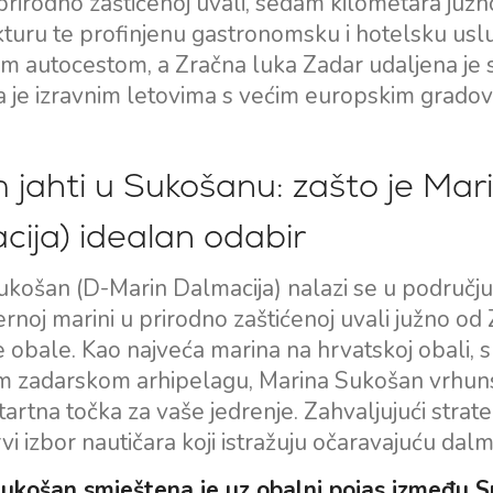
prirodno zaštićenoj uvali, sedam kilometara juž
kturu te profinjenu gastronomsku i hotelsku uslu
 autocestom, a Zračna luka Zadar udaljena je s
je izravnim letovima s većim europskim gradovim
 jahti u Sukošanu: zašto je Ma
cija) idealan odabir
košan (D-Marin Dalmacija) nalazi se u području 
rnoj marini u prirodno zaštićenoj uvali južno od
 obale. Kao najveća marina na hrvatskoj obali, 
m zadarskom arhipelagu, Marina Sukošan vrhunski
tartna točka za vaše jedrenje. Zahvaljujući stra
vi izbor nautičara koji istražuju očaravajuću dal
ukošan smještena je uz obalni pojas između Su