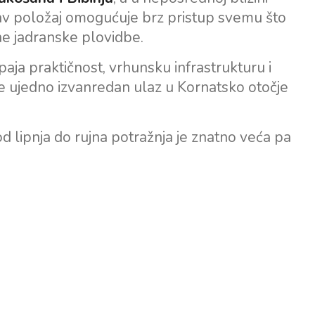
kav položaj omogućuje brz pristup svemu što
ne jadranske plovidbe.
aja praktičnost, vrhunsku infrastrukturu i
je ujedno izvanredan ulaz u Kornatsko otočje
d lipnja do rujna potražnja je znatno veća pa