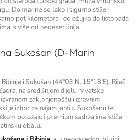
no od staroga lučkog grada. Pruža vrhunsku
gu. Do marine se lako i sigurno stiže
amo pet kilometara i od ožujka do listopada
a, s više od pedeset linija.
rina Sukošan (D-Marin
Bibinje i Sukošan (44°03'N, 15°18'E). Riječ
 Zadra, na središnjem dijelu hrvatske
s izvrsnom zaklonjenošću i izravnim
 je izbor za najam jahti u Sukošanu te
teškom položaju i premium sadržajima ističe
matinsku obalu.
košana i Bibinja
, a u neposrednoj blizini