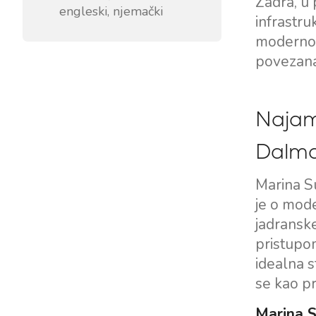
Zadra, u 
engleski, njemački
infrastru
modernom
povezana 
Najam
Dalma
Marina Su
je o mode
jadranske
pristupo
idealna s
se kao pr
Marina S