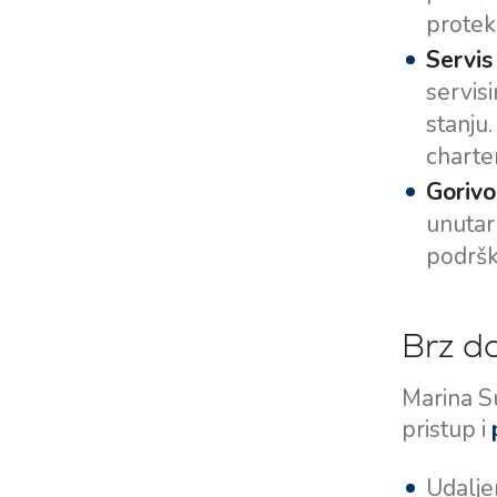
protek
Servis
servisi
stanju
charte
Gorivo 
unutar
podršk
Brz d
Marina S
pristup i
Udalje