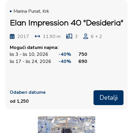
Marina Punat, Krk
Elan Impression 40 "Desideria"
2017
11.90 m
3
6 + 2
Mogući datumi najma:
lis 3 - lis 10, 2026
-40%
750
lis 17 - lis 24, 2026
-40%
690
Odaberi datume
Detalji
od 1,250