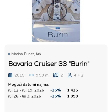
Marina Punat, Krk
Bavaria Cruiser 33 "Burin"
2015
9.99 m
2
4 + 2
Mogući datumi najma:
ruj 12 - ruj 19, 2026
-25%
1,425
ruj 26 - lis 3, 2026
-25%
1,050