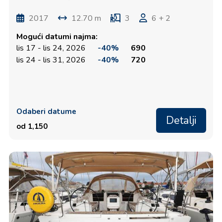
2017
12.70 m
3
6 + 2
Mogući datumi najma:
lis 17 - lis 24, 2026
-40%
690
lis 24 - lis 31, 2026
-40%
720
Odaberi datume
Detalji
od 1,150