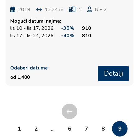
2019
13.24 m
4
8 + 2
Mogući datumi najma:
lis 10 - lis 17, 2026
-35%
910
lis 17 - lis 24, 2026
-40%
810
Odaberi datume
Detalji
od 1,400
1
2
...
6
7
8
9