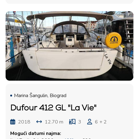
Marina Šangulin, Biograd
Dufour 412 GL "La Vie"
2018
12.70 m
3
6 + 2
Mogući datumi najma: