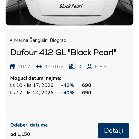
Marina Šangulin, Biograd
Dufour 412 GL "Black Pearl"
2017
12.70 m
3
6 + 2
Mogući datumi najma:
lis 10 - lis 17, 2026
-40%
690
lis 17 - lis 24, 2026
-40%
690
Odaberi datume
Detalji
od 1,150