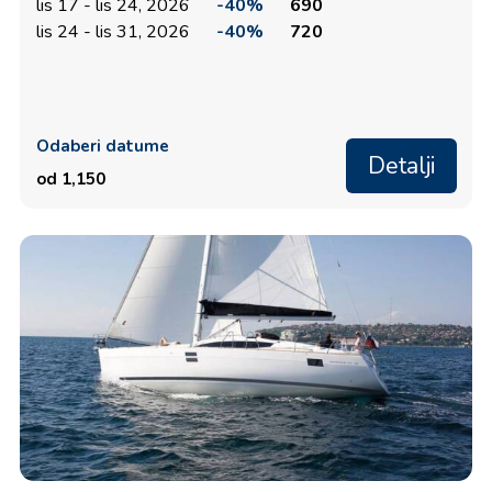
lis 17 - lis 24, 2026
-40%
690
lis 24 - lis 31, 2026
-40%
720
Odaberi datume
Detalji
od 1,150