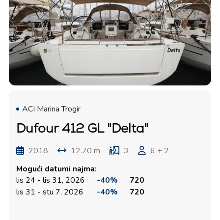
ACI Marina Trogir
Dufour 412 GL "Delta"
2018
12.70 m
3
6 + 2
Mogući datumi najma:
lis 24 - lis 31, 2026
-40%
720
lis 31 - stu 7, 2026
-40%
720