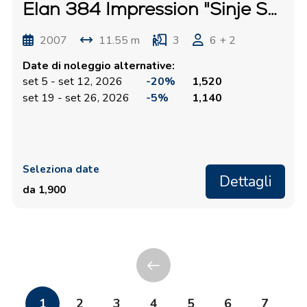
Elan 384 Impression "Sinje Sanje"
2007
11.55 m
3
6 + 2
Date di noleggio alternative:
set 5 - set 12, 2026
-20%
1,520
set 19 - set 26, 2026
-5%
1,140
Seleziona date
Dettagli
da 1,900
1
2
3
4
5
6
7