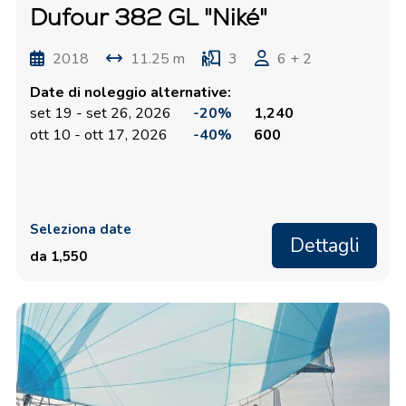
Dufour 382 GL "Niké"
2018
11.25 m
3
6 + 2
Date di noleggio alternative:
set 19 - set 26, 2026
-20%
1,240
ott 10 - ott 17, 2026
-40%
600
Seleziona date
Dettagli
da 1,550