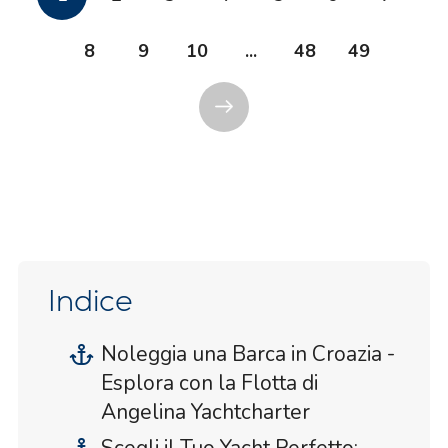
8
9
10
...
48
49
Indice
Noleggia una Barca in Croazia -
Esplora con la Flotta di
Angelina Yachtcharter