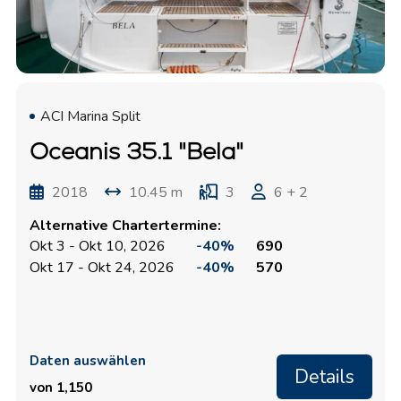
ACI Marina Split
Oceanis 35.1 "Bela"
2018
10.45 m
3
6 + 2
Alternative Chartertermine:
Okt 3 - Okt 10, 2026
-40%
690
Okt 17 - Okt 24, 2026
-40%
570
Daten auswählen
Details
von 1,150