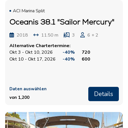
ACI Marina Split
Oceanis 38.1 "Sailor Mercury"
2018
11.50 m
3
6 + 2
Alternative Chartertermine:
Okt 3 - Okt 10, 2026
-40%
720
Okt 10 - Okt 17, 2026
-40%
600
Daten auswählen
Details
von 1,200