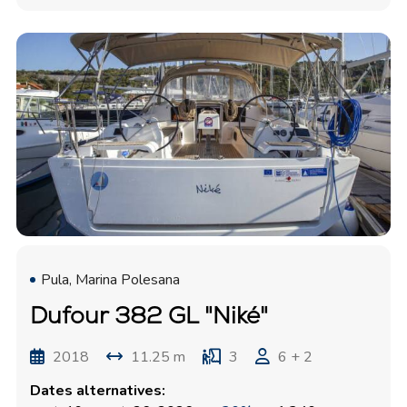
Pula, Marina Polesana
Dufour 382 GL "Niké"
2018
11.25 m
3
6 + 2
Dates alternatives: