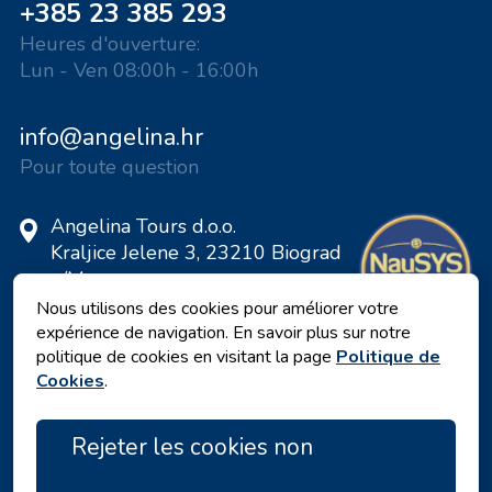
+385 23 385 293
Heures d'ouverture:
Lun - Ven 08:00h - 16:00h
info@angelina.hr
Pour toute question
Angelina Tours d.o.o.
Kraljice Jelene 3, 23210 Biograd
n/M
Croatie
Nous utilisons des cookies pour améliorer votre
expérience de navigation. En savoir plus sur notre
Numéro de TVA: 20598733460
politique de cookies en visitant la page
Politique de
ID: HR-AB-23-060130534, MB:
Cookies
.
0650676
Rejeter les cookies non