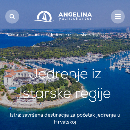
Početna
/
Destinacije
/
Jedrenje iz Istarske regije
Jedrenje iz
Istarske regije
Istra: savršena destinacija za početak jedrenja u
Hrvatskoj