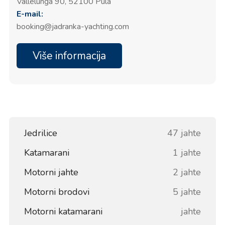
Vallelunga 90, 52100 Pula
sigurne i mirne uvjete za privez jahti i manjih
E-mail:
brodova tijekom cijele godine. Bilo da ste u
prolazu ili planirate duže jedrenje, Marina
booking@jadranka-yachting.com
Polesana u Puli nudi sadržaje i usluge koje
mornari i putnici očekuju od moderne, potpuno
Više informacija
opremljene marine.
Jedrilice
47 jahte
Katamarani
1 jahte
Motorni jahte
2 jahte
Motorni brodovi
5 jahte
Motorni katamarani
jahte