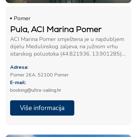
Pomer
Pula, ACI Marina Pomer
ACI Marina Pomer smještena je u najdubljem
dijelu Medulinskog zaljeva, na južnom vrhu
istarskog poluotoka (44.821936, 13.901285).
Marina ima 294 veza i 30 mjesta za brodove na
Adresa:
kopnu. Svi vezovi imaju opskrbu vodom i
Pomer 26A, 52100 Pomer
strujom. Marina je otvorena tijekom cijele
E-mail:
godine.
booking@ultra-sailing.hr
Više informacija