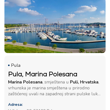
Pula
Pula, Marina Polesana
Marina Polesana
, smještena u
Puli, Hrvatska
,
vrhunska je marina smještena u prirodno
zaštićenoj uvali na zapadnoj strani pulske luke,
blizu ulaza u Verudski kanal. Ova idealna
Adresa:
pozicija štiti je od otvorenog mora, pružajući