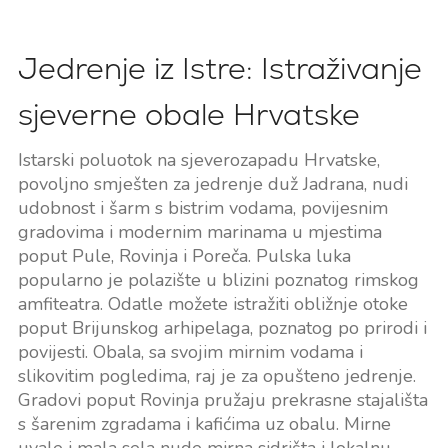
Jedrenje iz Istre: Istraživanje
sjeverne obale Hrvatske
Istarski poluotok na sjeverozapadu Hrvatske,
povoljno smješten za jedrenje duž Jadrana, nudi
udobnost i šarm s bistrim vodama, povijesnim
gradovima i modernim marinama u mjestima
poput Pule, Rovinja i Poreča. Pulska luka
popularno je polazište u blizini poznatog rimskog
amfiteatra. Odatle možete istražiti obližnje otoke
poput Brijunskog arhipelaga, poznatog po prirodi i
povijesti. Obala, sa svojim mirnim vodama i
slikovitim pogledima, raj je za opušteno jedrenje.
Gradovi poput Rovinja pružaju prekrasne stajališta
s šarenim zgradama i kafićima uz obalu. Mirne
uvale i mala sela nude mirna sidrišta i lokalnu