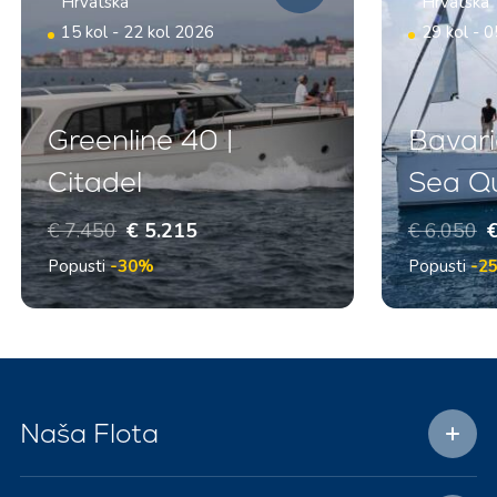
Hrvatska
Hrvatska
15 kol - 22 kol 2026
29 kol - 0
Greenline 40 |
Bavari
Citadel
Sea Q
€ 7.450
€ 5.215
€ 6.050
€
Popusti
-30%
Popusti
-2
Naša Flota