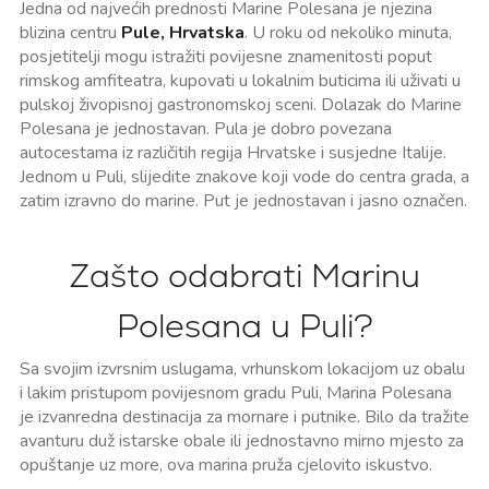
Jedna od najvećih prednosti Marine Polesana je njezina
blizina centru
Pule, Hrvatska
. U roku od nekoliko minuta,
posjetitelji mogu istražiti povijesne znamenitosti poput
rimskog amfiteatra, kupovati u lokalnim buticima ili uživati u
pulskoj živopisnoj gastronomskoj sceni. Dolazak do Marine
Polesana je jednostavan. Pula je dobro povezana
autocestama iz različitih regija Hrvatske i susjedne Italije.
Jednom u Puli, slijedite znakove koji vode do centra grada, a
zatim izravno do marine. Put je jednostavan i jasno označen.
Zašto odabrati Marinu
Polesana u Puli?
Sa svojim izvrsnim uslugama, vrhunskom lokacijom uz obalu
i lakim pristupom povijesnom gradu Puli, Marina Polesana
je izvanredna destinacija za mornare i putnike. Bilo da tražite
avanturu duž istarske obale ili jednostavno mirno mjesto za
opuštanje uz more, ova marina pruža cjelovito iskustvo.