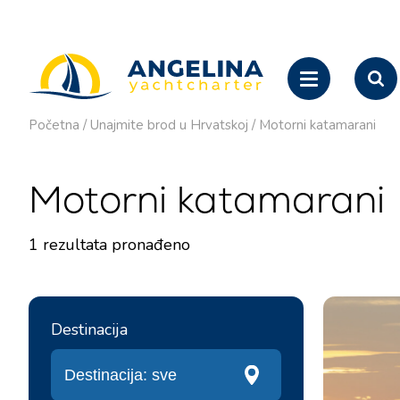
Početna
/
Unajmite brod u Hrvatskoj
/
Motorni katamarani
Motorni katamarani
1
rezultata pronađeno
Destinacija