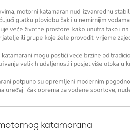
ovima, motorni katamaran nudi izvanrednu stabil
ćujući glatku plovidbu čak i u nemirnijim vodama
je veće životne prostore, kako unutra tako i na 
rijatelje ili grupe koje žele provoditi vrijeme zaj
, katamarani mogu postići veće brzine od tradici
rivanje velikih udaljenosti i posjet više otoka u 
marani potpuno su opremljeni modernim pogodn
lima uređaj i čak oprema za vodene sportove, nud
m motornog katamarana