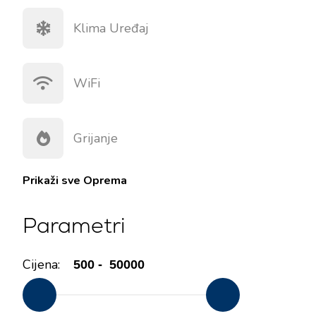
Klima Uređaj
WiFi
Grijanje
Prikaži sve
Oprema
Kontakt
Tražilica plovila
Parametri
Novosti / Blog
Jedrilice
O nama
Motorni brodovi
Cijena:
Partneri
Katamarani
Često postavljana pitanja
Motorni katamarani