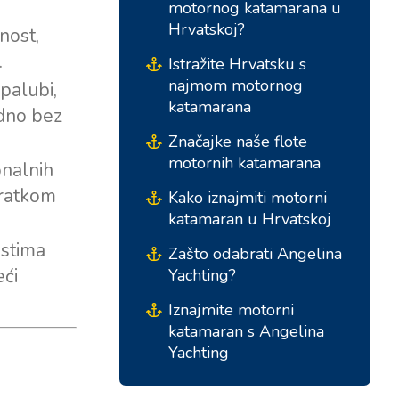
motornog katamarana u
Hrvatskoj?
nost,
.
Istražite Hrvatsku s
najmom motornog
palubi,
katamarana
edno bez
Značajke naše flote
motornih katamarana
onalnih
kratkom
Kako iznajmiti motorni
katamaran u Hrvatskoj
ostima
Zašto odabrati Angelina
eći
Yachting?
Iznajmite motorni
katamaran s Angelina
Yachting