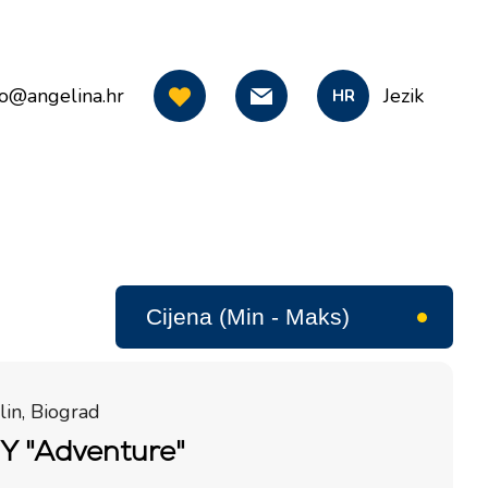
fo@angelina.hr
Jezik
HR
in, Biograd
MY "Adventure"