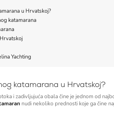
amarana u Hrvatskoj?
rnog katamarana
marana
 Hrvatskoj
lina Yachting
nog katamarana u Hrvatskoj?
oka i zadivljujuća obala čine je jednom od najbo
atamaran
nudi nekoliko prednosti koje ga čine na