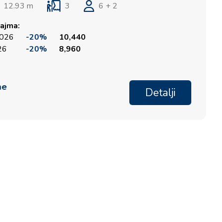
12.93 m
3
6 + 2
ajma:
2026
-20%
10,440
026
-20%
8,960
me
Detalji