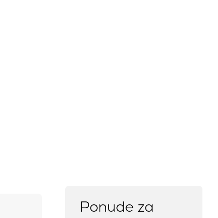
Marina Trogir - ACI
Sjeverne baze
Marina Trogir - SCT
ACI Marina Split
Pula, ACI Marina Pomer
ACI Marina Dubrovnik,
Pula, Marina Polesana
Komolac
Marina Punat, Krk
Marina Lošinj, Mali Lošinj
Ponude za