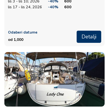
lis 3 - lis 10, 2026
-40%
600
lis 17 - lis 24, 2026
-40%
600
Odaberi datume
Detalji
od 1,000