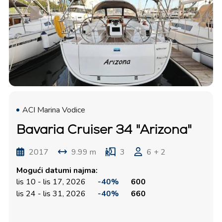
ACI Marina Vodice
Bavaria Cruiser 34 "Arizona"
2017
9.99 m
3
6 + 2
Mogući datumi najma:
lis 10 - lis 17, 2026
-40%
600
lis 24 - lis 31, 2026
-40%
660