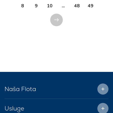
8
9
10
...
48
49
Naša Flota
Usluge