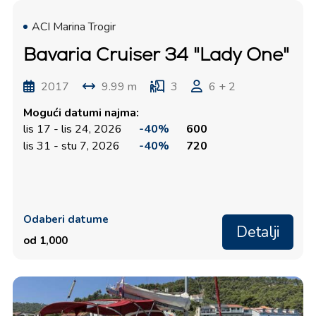
ACI Marina Trogir
Bavaria Cruiser 34 "Lady One"
2017
9.99 m
3
6 + 2
Mogući datumi najma:
lis 17 - lis 24, 2026
-40%
600
lis 31 - stu 7, 2026
-40%
720
Odaberi datume
Detalji
od 1,000