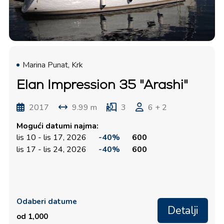
Marina Punat, Krk
Elan Impression 35 "Arashi"
2017
9.99 m
3
6 + 2
Mogući datumi najma:
lis 10 - lis 17, 2026
-40%
600
lis 17 - lis 24, 2026
-40%
600
Odaberi datume
Detalji
od 1,000