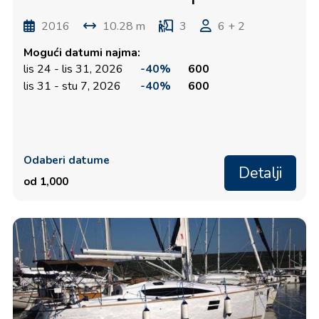
2016
10.28 m
3
6 + 2
Mogući datumi najma:
lis 24 - lis 31, 2026
-40%
600
lis 31 - stu 7, 2026
-40%
600
Odaberi datume
Detalji
od 1,000