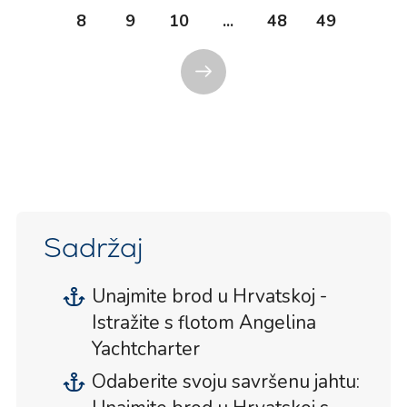
8
9
10
...
48
49
Sadržaj
Unajmite brod u Hrvatskoj -
Istražite s flotom Angelina
Yachtcharter
Odaberite svoju savršenu jahtu: