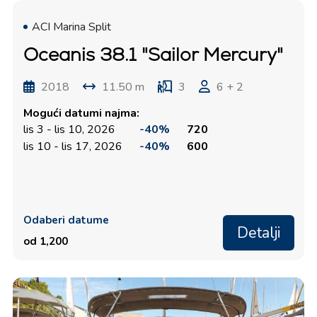
ACI Marina Split
Oceanis 38.1 "Sailor Mercury"
2018
11.50 m
3
6 + 2
Mogući datumi najma:
lis 3 - lis 10, 2026
-40%
720
lis 10 - lis 17, 2026
-40%
600
Odaberi datume
Detalji
od 1,200