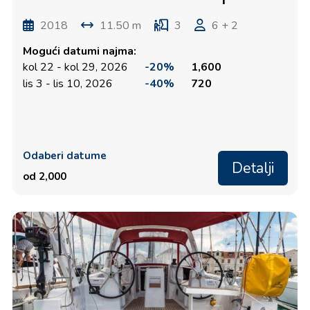
2018
11.50 m
3
6 + 2
Mogući datumi najma:
kol 22 - kol 29, 2026
-20%
1,600
lis 3 - lis 10, 2026
-40%
720
Odaberi datume
Detalji
od 2,000