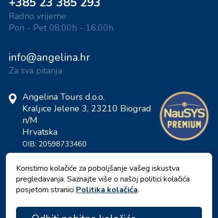
+385 23 385 293
Radno vrijeme:
Pon - Pet 08:00h - 16:00h
info@angelina.hr
Za sva pitanja
Angelina Tours d.o.o.
Kraljice Jelene 3, 23210 Biograd
n/M
Hrvatska
OIB: 20598733460
ID: HR-AB-23-060130534, MB:
0650676
Koristimo kolačiće za poboljšanje vašeg iskustva
pregledavanja. Saznajte više o našoj politici kolačića
posjetom stranici
Politika kolačića
.