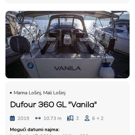
Marina Lošinj, Mali Lošinj
Dufour 360 GL "Vanila"
2019
10.73 m
3
6 + 2
Mogući datumi najma: