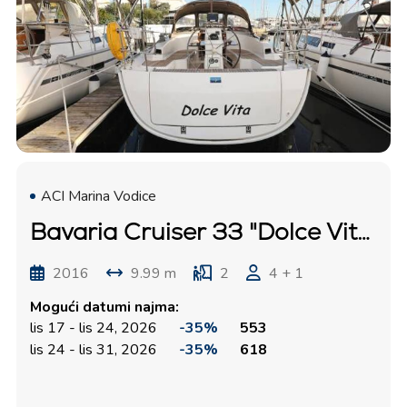
ACI Marina Vodice
Bavaria Cruiser 33 "Dolce Vita"
2016
9.99 m
2
4 + 1
Mogući datumi najma:
lis 17 - lis 24, 2026
-35%
553
lis 24 - lis 31, 2026
-35%
618