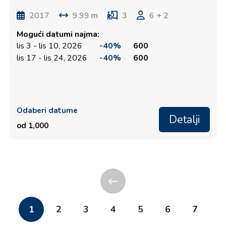
2017
9.99 m
3
6 + 2
Mogući datumi najma:
lis 3 - lis 10, 2026
-40%
600
lis 17 - lis 24, 2026
-40%
600
Odaberi datume
Detalji
od 1,000
1
2
3
4
5
6
7