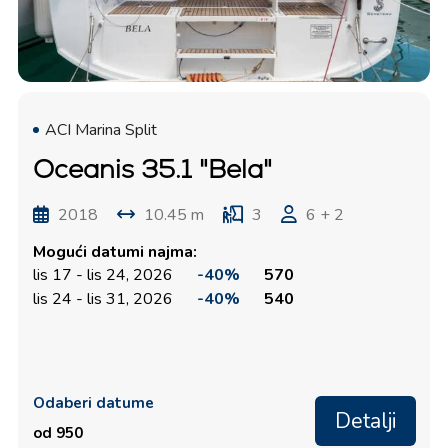
ACI Marina Split
Oceanis 35.1 "Bela"
2018
10.45 m
3
6 + 2
Mogući datumi najma:
lis 17 - lis 24, 2026
-40%
570
lis 24 - lis 31, 2026
-40%
540
Odaberi datume
Detalji
od 950