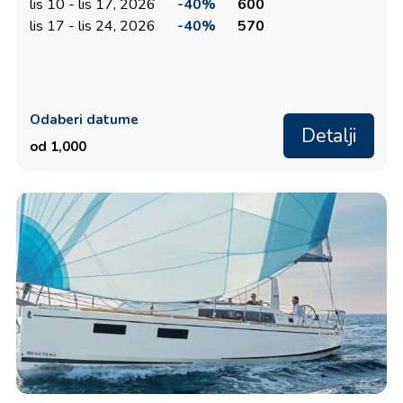
lis 10 - lis 17, 2026
-40%
600
lis 17 - lis 24, 2026
-40%
570
Odaberi datume
Detalji
od 1,000