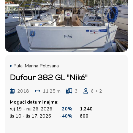
Pula, Marina Polesana
Dufour 382 GL "Niké"
2018
11.25 m
3
6 + 2
Mogući datumi najma:
ruj 19 - ruj 26, 2026
-20%
1,240
lis 10 - lis 17, 2026
-40%
600