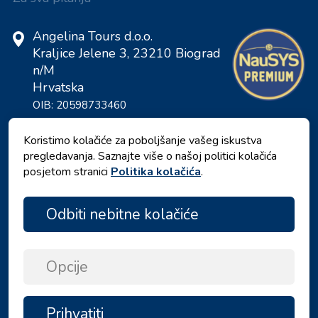
Angelina Tours d.o.o.
Kraljice Jelene 3, 23210 Biograd
n/M
Hrvatska
OIB: 20598733460
ID: HR-AB-23-060130534, MB:
0650676
Koristimo kolačiće za poboljšanje vašeg iskustva
pregledavanja. Saznajte više o našoj politici kolačića
posjetom stranici
Politika kolačića
.
Odbiti nebitne kolačiće
Opcije
Pravila privatnosti
|
Uvjeti i odredbe
|
Prihvatiti