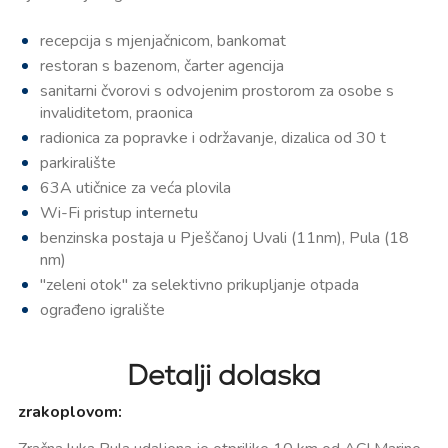
recepcija s mjenjačnicom, bankomat
restoran s bazenom, čarter agencija
sanitarni čvorovi s odvojenim prostorom za osobe s
invaliditetom, praonica
radionica za popravke i održavanje, dizalica od 30 t
parkiralište
63A utičnice za veća plovila
Wi-Fi pristup internetu
benzinska postaja u Pješčanoj Uvali (11nm), Pula (18
nm)
"zeleni otok" za selektivno prikupljanje otpada
ograđeno igralište
Detalji dolaska
zrakoplovom: