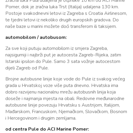
Zračna luka Pula udaljena je otprilike 10 km od ACI Marine
Pomer, dok je zračna luka Trst (Italija) udaljena 130 km.
Postoje svakodnevni letovi iz Zagreba s Croatia Airlinesom,
te tjedni letovi iz nekoliko drugih europskih gradova. Do
naše baze u marini možete doći transferom ili taksijem.
automobilom / autobusom:
Za sve koji putuju automobilom iz smjera Zagreba,
najsigurniji i najbrži put je autocesta Zagreb-Rijeka, zatim
Istarski ipsilon do Pule. Samo 3 sata vožnje autocestom
dijeli Zagreb od Pule.
Brojne autobusne linije koje vode do Pule iz svakog većeg
grada u Hrvatskoj voze više puta dnevno. Hrvatska ima
dobro razvijenu nacionalnu mrežu autobusnih linija koja
doseže i najmanja mjesta na obali. Redovne međunarodne
autobusne linije povezuju Hrvatsku s Austrijom, Italijom,
Mađarskom, Francuskom, Njemačkom, Slovačkom, Bosnom
i Hercegovinom i drugim zemljama.
od centra Pule do ACI Marine Pomer: