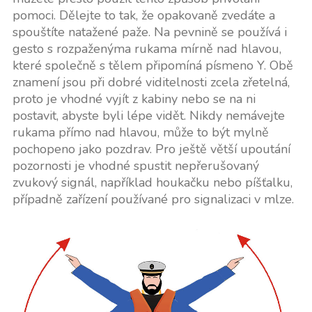
pomoci. Dělejte to tak, že opakovaně zvedáte a
spouštíte natažené paže. Na pevnině se používá i
gesto s rozpaženýma rukama mírně nad hlavou,
které společně s tělem připomíná písmeno Y. Obě
znamení jsou při dobré viditelnosti zcela zřetelná,
proto je vhodné vyjít z kabiny nebo se na ni
postavit, abyste byli lépe vidět. Nikdy nemávejte
rukama přímo nad hlavou, může to být mylně
pochopeno jako pozdrav. Pro ještě větší upoutání
pozornosti je vhodné spustit nepřerušovaný
zvukový signál, například houkačku nebo píšťalku,
případně zařízení používané pro signalizaci v mlze.