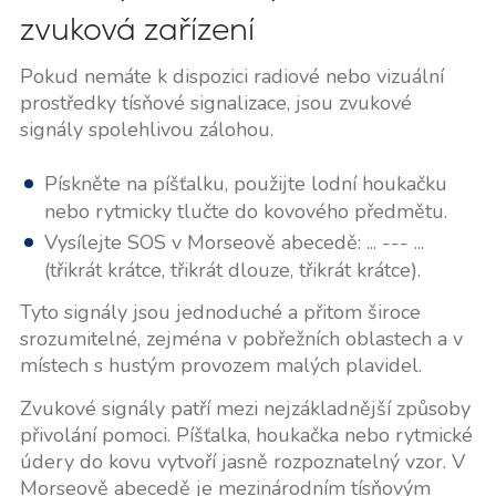
zvuková zařízení
Pokud nemáte k dispozici radiové nebo vizuální
prostředky tísňové signalizace, jsou zvukové
signály spolehlivou zálohou.
Pískněte na píšťalku, použijte lodní houkačku
nebo rytmicky tlučte do kovového předmětu.
Vysílejte SOS v Morseově abecedě: ... --- ...
(třikrát krátce, třikrát dlouze, třikrát krátce).
Tyto signály jsou jednoduché a přitom široce
srozumitelné, zejména v pobřežních oblastech a v
místech s hustým provozem malých plavidel.
Zvukové signály patří mezi nejzákladnější způsoby
přivolání pomoci. Píšťalka, houkačka nebo rytmické
údery do kovu vytvoří jasně rozpoznatelný vzor. V
Morseově abecedě je mezinárodním tísňovým