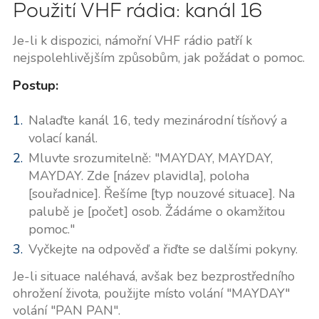
Použití VHF rádia: kanál 16
Je-li k dispozici, námořní VHF rádio patří k
nejspolehlivějším způsobům, jak požádat o pomoc.
Postup:
Nalaďte kanál 16, tedy mezinárodní tísňový a
volací kanál.
Mluvte srozumitelně: "MAYDAY, MAYDAY,
MAYDAY. Zde [název plavidla], poloha
[souřadnice]. Řešíme [typ nouzové situace]. Na
palubě je [počet] osob. Žádáme o okamžitou
pomoc."
Vyčkejte na odpověď a řiďte se dalšími pokyny.
Je-li situace naléhavá, avšak bez bezprostředního
ohrožení života, použijte místo volání "MAYDAY"
volání "PAN PAN".