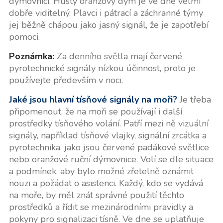
dýmovnici. Hustý oranžový dým je ve dne velmi
dobře viditelný. Plavci i pátrací a záchranné týmy
jej běžně chápou jako jasný signál, že je zapotřebí
pomoci.
Poznámka:
Za denního světla mají červené
pyrotechnické signály nízkou účinnost, proto je
používejte především v noci.
Jaké jsou hlavní tísňové signály na moři?
Je třeba
připomenout, že na moři se používají i další
prostředky tísňového volání. Patří mezi ně vizuální
signály, například tísňové vlajky, signální zrcátka a
pyrotechnika, jako jsou červené padákové světlice
nebo oranžové ruční dýmovnice. Volí se dle situace
a podmínek, aby bylo možné zřetelně oznámit
nouzi a požádat o asistenci. Každý, kdo se vydává
na moře, by měl znát správné použití těchto
prostředků a řídit se mezinárodními pravidly a
pokyny pro signalizaci tísně. Ve dne se uplatňuje