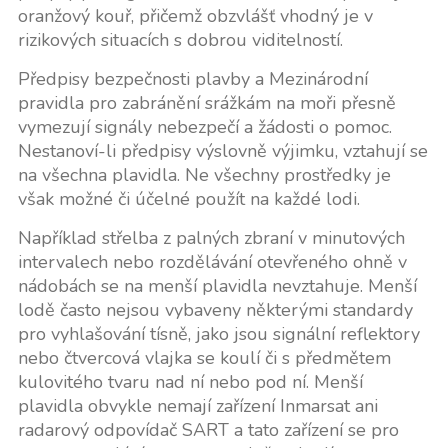
oranžový kouř, přičemž obzvlášť vhodný je v
rizikových situacích s dobrou viditelností.
Předpisy bezpečnosti plavby a Mezinárodní
pravidla pro zabránění srážkám na moři přesně
vymezují signály nebezpečí a žádosti o pomoc.
Nestanoví-li předpisy výslovně výjimku, vztahují se
na všechna plavidla. Ne všechny prostředky je
však možné či účelné použít na každé lodi.
Například střelba z palných zbraní v minutových
intervalech nebo rozdělávání otevřeného ohně v
nádobách se na menší plavidla nevztahuje. Menší
lodě často nejsou vybaveny některými standardy
pro vyhlašování tísně, jako jsou signální reflektory
nebo čtvercová vlajka se koulí či s předmětem
kulovitého tvaru nad ní nebo pod ní. Menší
plavidla obvykle nemají zařízení Inmarsat ani
radarový odpovídač SART a tato zařízení se pro