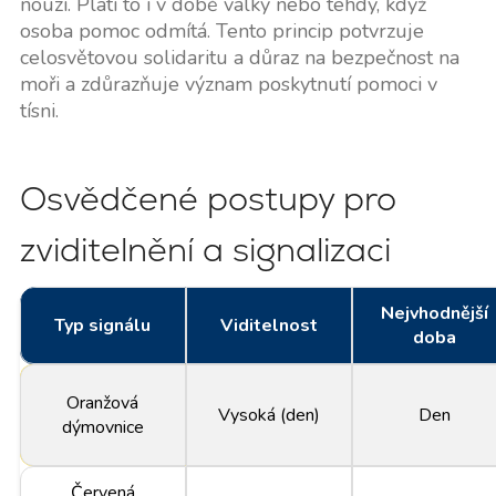
nouzi. Platí to i v době války nebo tehdy, když
osoba pomoc odmítá. Tento princip potvrzuje
celosvětovou solidaritu a důraz na bezpečnost na
moři a zdůrazňuje význam poskytnutí pomoci v
tísni.
Osvědčené postupy pro
zviditelnění a signalizaci
Nejvhodnější
Typ signálu
Viditelnost
doba
Oranžová
Vysoká (den)
Den
dýmovnice
Červená