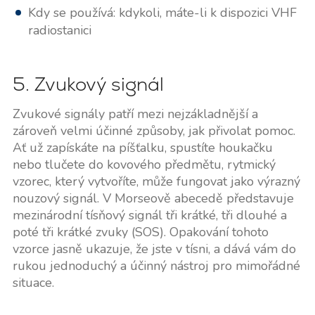
Kdy se používá: kdykoli, máte-li k dispozici VHF
radiostanici
5. Zvukový signál
Zvukové signály patří mezi nejzákladnější a
zároveň velmi účinné způsoby, jak přivolat pomoc.
Ať už zapískáte na píšťalku, spustíte houkačku
nebo tlučete do kovového předmětu, rytmický
vzorec, který vytvoříte, může fungovat jako výrazný
nouzový signál. V Morseově abecedě představuje
mezinárodní tísňový signál tři krátké, tři dlouhé a
poté tři krátké zvuky (SOS). Opakování tohoto
vzorce jasně ukazuje, že jste v tísni, a dává vám do
rukou jednoduchý a účinný nástroj pro mimořádné
situace.