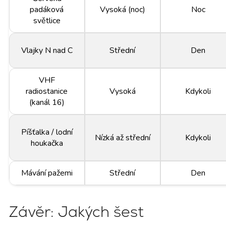
padáková
Vysoká (noc)
Noc
světlice
Vlajky N nad C
Střední
Den
VHF
radiostanice
Vysoká
Kdykoli
(kanál 16)
Píšťalka / lodní
Nízká až střední
Kdykoli
houkačka
Mávání pažemi
Střední
Den
Závěr: Jakých šest