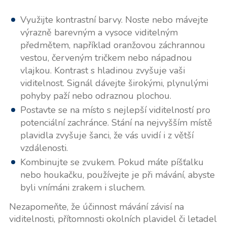
Využijte kontrastní barvy. Noste nebo mávejte
výrazně barevným a vysoce viditelným
předmětem, například oranžovou záchrannou
vestou, červeným tričkem nebo nápadnou
vlajkou. Kontrast s hladinou zvyšuje vaši
viditelnost. Signál dávejte širokými, plynulými
pohyby paží nebo odraznou plochou.
Postavte se na místo s nejlepší viditelností pro
potenciální zachránce. Stání na nejvyšším místě
plavidla zvyšuje šanci, že vás uvidí i z větší
vzdálenosti.
Kombinujte se zvukem. Pokud máte píšťalku
nebo houkačku, používejte je při mávání, abyste
byli vnímáni zrakem i sluchem.
Nezapomeňte, že účinnost mávání závisí na
viditelnosti, přítomnosti okolních plavidel či letadel