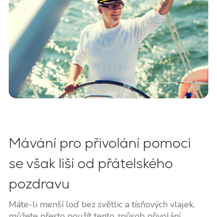
Mávání pro přivolání pomoci
se však liší od přátelského
pozdravu
Máte-li menší loď bez světlic a tísňových vlajek,
můžete přesto použít tento způsob přivolání