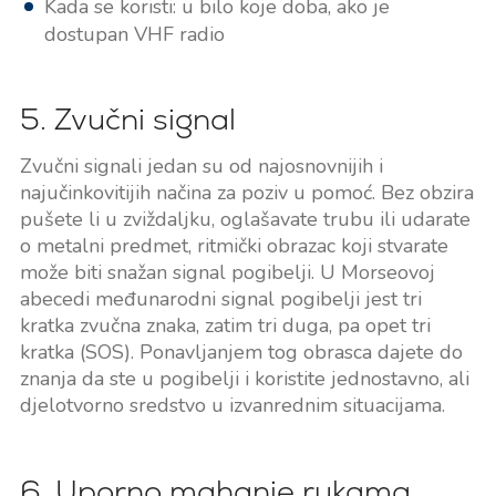
Kada se koristi: u bilo koje doba, ako je
dostupan VHF radio
5. Zvučni signal
Zvučni signali jedan su od najosnovnijih i
najučinkovitijih načina za poziv u pomoć. Bez obzira
pušete li u zviždaljku, oglašavate trubu ili udarate
o metalni predmet, ritmički obrazac koji stvarate
može biti snažan signal pogibelji. U Morseovoj
abecedi međunarodni signal pogibelji jest tri
kratka zvučna znaka, zatim tri duga, pa opet tri
kratka (SOS). Ponavljanjem tog obrasca dajete do
znanja da ste u pogibelji i koristite jednostavno, ali
djelotvorno sredstvo u izvanrednim situacijama.
6. Uporno mahanje rukama