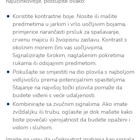
najučinkovitije, postupite ovako:
Koristite kontrastne boje. Nosite ili mašite
predmetima u jarkim i vrlo uočljivim bojama,
primjerice narančasti prsluk za spašavanje,
crvenu majicu ili živopisnu zastavu. Kontrast s
okolnim morem čini vas uočljivijima.
Signalizirajte širokim, naglašenim pokretima
rukama ili odsjajnim predmetom.
Pokušajte se smjestiti na dio plovila s najboljom
vidljivošću prema potencijalnim spasiteljima.
Stajanje na najvišoj točki plovila pomaže da
budete viđeni s veće udaljenosti.
Kombinirajte sa zvučnim signalima. Ako imate
zviždaljku ili trubu, oglasite je dok mašete kako
biste povećali vjerojatnost da budete opaženi i
vidom i sluhom.
Imajte na umu da učinkovitost mahanja kao signala