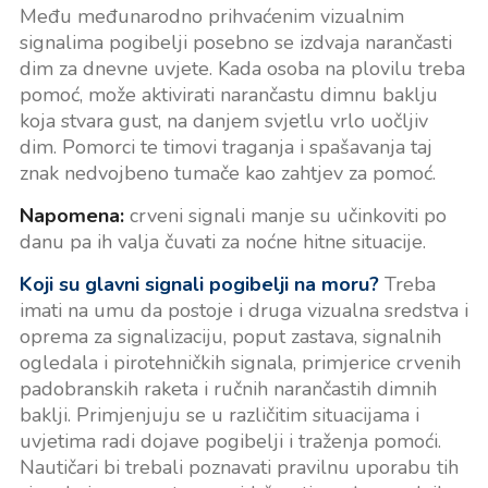
Među međunarodno prihvaćenim vizualnim
signalima pogibelji posebno se izdvaja narančasti
dim za dnevne uvjete. Kada osoba na plovilu treba
pomoć, može aktivirati narančastu dimnu baklju
koja stvara gust, na danjem svjetlu vrlo uočljiv
dim. Pomorci te timovi traganja i spašavanja taj
znak nedvojbeno tumače kao zahtjev za pomoć.
Napomena:
crveni signali manje su učinkoviti po
danu pa ih valja čuvati za noćne hitne situacije.
Koji su glavni signali pogibelji na moru?
Treba
imati na umu da postoje i druga vizualna sredstva i
oprema za signalizaciju, poput zastava, signalnih
ogledala i pirotehničkih signala, primjerice crvenih
padobranskih raketa i ručnih narančastih dimnih
baklji. Primjenjuju se u različitim situacijama i
uvjetima radi dojave pogibelji i traženja pomoći.
Nautičari bi trebali poznavati pravilnu uporabu tih