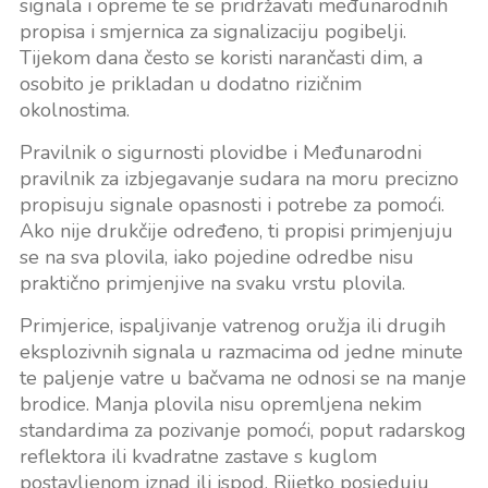
signala i opreme te se pridržavati međunarodnih
propisa i smjernica za signalizaciju pogibelji.
Tijekom dana često se koristi narančasti dim, a
osobito je prikladan u dodatno rizičnim
okolnostima.
Pravilnik o sigurnosti plovidbe i Međunarodni
pravilnik za izbjegavanje sudara na moru precizno
propisuju signale opasnosti i potrebe za pomoći.
Ako nije drukčije određeno, ti propisi primjenjuju
se na sva plovila, iako pojedine odredbe nisu
praktično primjenjive na svaku vrstu plovila.
Primjerice, ispaljivanje vatrenog oružja ili drugih
eksplozivnih signala u razmacima od jedne minute
te paljenje vatre u bačvama ne odnosi se na manje
brodice. Manja plovila nisu opremljena nekim
standardima za pozivanje pomoći, poput radarskog
reflektora ili kvadratne zastave s kuglom
postavljenom iznad ili ispod. Rijetko posjeduju