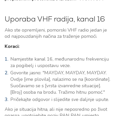
Uporaba VHF radija, kanal 16
Ako ste opremljeni, pomorski VHF radio jedan je
od najpouzdanijih načina za traženje pomoći.
Koraci:
Namjestite kanal 16, međunarodnu frekvenciju
za pogibelj i uspostavu veze.
Govorite jasno: "MAYDAY, MAYDAY, MAYDAY.
Ovdje [ime plovila], nalazimo se na [koordinate].
Suočavamo se s [vrsta izvanredne situacije].
[Broj] osoba na brodu. Tražimo hitnu pomoć."
Pričekajte odgovor i slijedite sve daljnje upute.
Ako je situacija hitna, ali nije neposredno po život
opasna, upotrijebite poziv PAN PAN umjesto