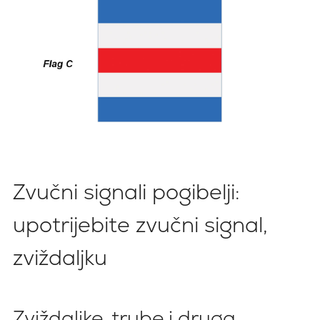
Zvučni signali pogibelji:
upotrijebite zvučni signal,
zviždaljku
Zviždaljke, trube i druga