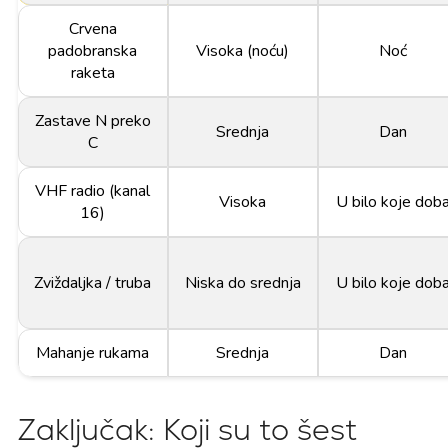
Crvena
padobranska
Visoka (noću)
Noć
raketa
Zastave N preko
Srednja
Dan
C
VHF radio (kanal
Visoka
U bilo koje dob
16)
Zviždaljka / truba
Niska do srednja
U bilo koje dob
Mahanje rukama
Srednja
Dan
Zaključak: Koji su to šest