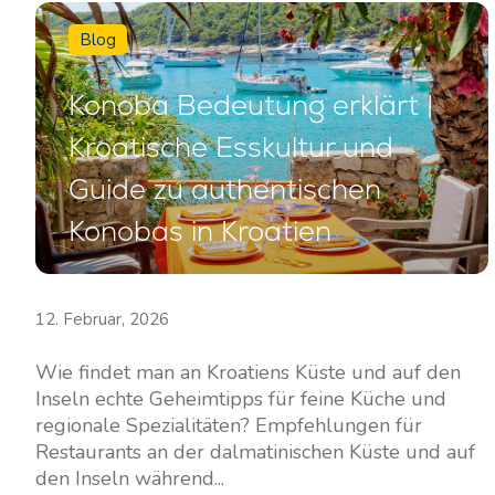
Kontakt
Unsere Flotte
Blog
Nachrichten / Blog
Segelboote
Konoba Bedeutung erklärt |
Über uns
Motorboote
Kroatische Esskultur und
Partner
Katamarane
Guide zu authentischen
Häufig gestellte Fragen
Motorkatamarane
Konobas in Kroatien
Motoryachten
12. Februar, 2026
Wie findet man an Kroatiens Küste und auf den
Inseln echte Geheimtipps für feine Küche und
regionale Spezialitäten? Empfehlungen für
Restaurants an der dalmatinischen Küste und auf
den Inseln während...