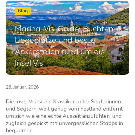
Dienstleistungen
Destinations
Blog
Bareboat Yachtcharter
Segelregion Zadar
Marina-Vis-Guide: Buchten,
Biograd na Moru
Yachtcharter mit Skipper
Liegeplätze und beste
Segelregion Šibenik
Yachtcharter mit Crew
Vodice
Ankerstellen rund um die
Flotillen Yachtcharter
Rogoznica
Insel Vis
Yacht-Investition
Segelregion Split
Trogir
Valovie -
Fernsegelassistent
Segelregion Dubrovnik
28. Januar, 2026
Bali Katamarane zur
Istrien Segelregion
Die Insel Vis ist ein Klassiker unter Seglerinnen
Charter
Segelregion Kvarner
und Seglern: weit genug vom Festland entfernt,
um sich wie eine echte Auszeit anzufühlen, und
zugleich gespickt mit unvergesslichen Stopps in
bequemer...