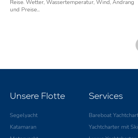
Reise. Wetter, Wassertemperatur, Wind, Andrang
und Preise...
Unsere Flotte
Services
Segelyacht
Bareboat Yachtchar
Katamaran
Yachtcharter mit Sk