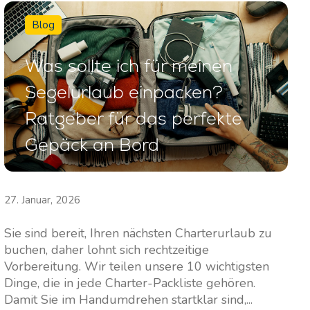
Südbasen
Zentrale Basen
Blog
Marina Kremik, Primošten
Marina Šangulin, Biograd
Was sollte ich für meinen
Marina Frapa, Rogoznica
ACI Marina Vodice
Segelurlaub einpacken?
Yachtclub Seget - Marina
D-Marin Dalmacija,
Ratgeber für das perfekte
Baotic
Sukošan
Gepäck an Bord
Marina Trogir - ACI
Nordbasen
Marina Trogir - SCT
ACI Marina Split
Pula, ACI Marina Pomer
27. Januar, 2026
ACI Marina Dubrovnik,
Pula, Marina Polesana
Sie sind bereit, Ihren nächsten Charterurlaub zu
Komolac
Marina Punat, Krk
buchen, daher lohnt sich rechtzeitige
Vorbereitung. Wir teilen unsere 10 wichtigsten
Marina Losinj, Mali Losinj
Dinge, die in jede Charter-Packliste gehören.
Damit Sie im Handumdrehen startklar sind,...