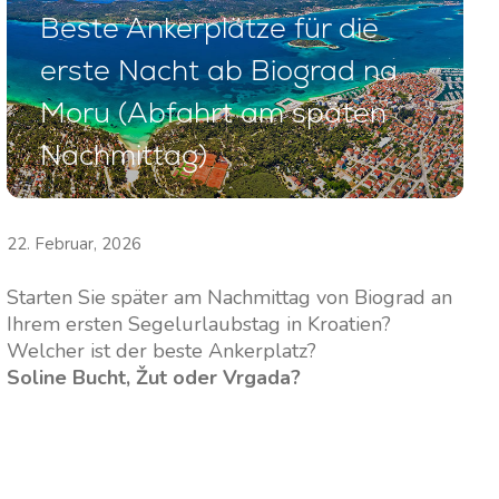
Beste Ankerplätze für die
erste Nacht ab Biograd na
Moru (Abfahrt am späten
Nachmittag)
22. Februar, 2026
Starten Sie später am Nachmittag von Biograd an
Ihrem ersten Segelurlaubstag in Kroatien?
Welcher ist der beste Ankerplatz?
Soline Bucht, Žut oder Vrgada?