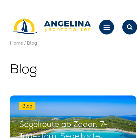
Home
/
Blog
Blog
Blog
Segelroute ab Zadar: 7-
Tage-Törn, Segelkarte,