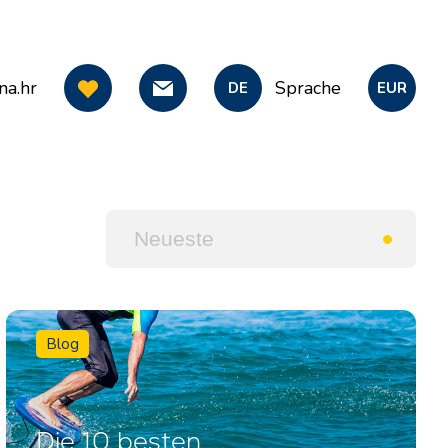
na.hr
Sprache
DE
EUR
Blog
Die 10 besten