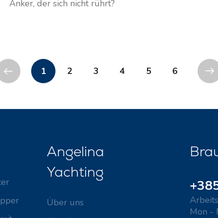
Anker, der sich nicht rührt?
1
2
3
4
5
6
Angelina
Brau
Yachting
ter
+385
Arbeits
ipper
Über uns
Mon - 