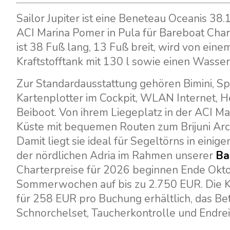
Sailor Jupiter ist eine Beneteau Oceanis 3
ACI Marina Pomer in Pula für Bareboat Char
ist 38 Fuß lang, 13 Fuß breit, wird von ein
Kraftstofftank mit 130 l sowie einen Wasser
Zur Standardausstattung gehören Bimini, Sp
Kartenplotter im Cockpit, WLAN Internet, He
Beiboot. Von ihrem Liegeplatz in der ACI Mar
Küste mit bequemen Routen zum Brijuni Archi
Damit liegt sie ideal für Segeltörns in eini
der nördlichen Adria im Rahmen unserer
Ba
Charterpreise für 2026 beginnen Ende Okto
Sommerwochen auf bis zu 2.750 EUR. Die Kau
für 258 EUR pro Buchung erhältlich, das B
Schnorchelset, Taucherkontrolle und Endrei