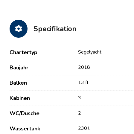
Specifikation
Chartertyp
Segelyacht
Baujahr
2018
Kontakt
Unsere Flotte
Balken
13 ft
Nachrichten / Blog
Segelboote
Kabinen
3
Über uns
Motorboote
WC/Dusche
2
Partner
Katamarane
Häufig gestellte Fragen
Motorkatamarane
Wassertank
230 l