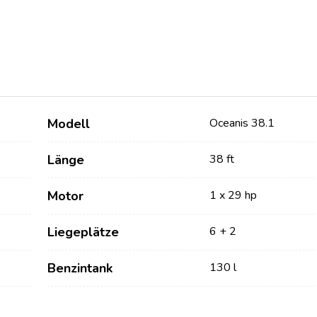
Modell
Oceanis 38.1
Länge
38 ft
Dienstleistungen
Destinations
Motor
1 x 29 hp
Bareboat Yachtcharter
Segelregion Zadar
Liegeplätze
6 + 2
Biograd na Moru
Yachtcharter mit Skipper
Benzintank
130 l
Segelregion Šibenik
Yachtcharter mit Crew
Vodice
Flotillen Yachtcharter
Rogoznica