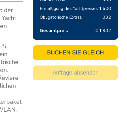
Ermäßigung des Yachtpreises
1.600
b der
 Yacht
Obligatorische Extras
332
nen
Gesamtpreis
€ 1.932
GPS
BUCHEN SIE GLEICH
ein
trische
on.
Anfrage absenden
Reviere
lichen
terpaket
 WLAN,