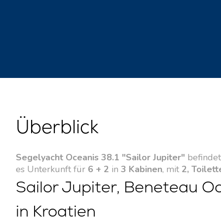
Überblick
Segelyacht Oceanis 38.1 "Sailor Jupiter"
befindet
es Unterkunft für
6 + 2
in
3 Kabinen
, mit
2, Toilett
Sailor Jupiter, Beneteau O
in Kroatien