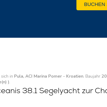
BUCHEN 
 sich in
Pula, ACI Marina Pomer - Kroatien
. Baujahr
20
e(n) )
.
ceanis 38.1 Segelyacht zur Ch