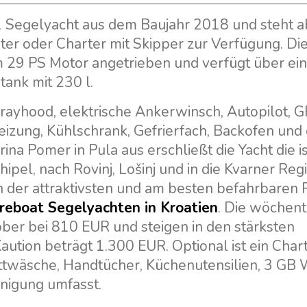
8.1 Segelyacht aus dem Baujahr 2018 und steht a
ter oder Charter mit Skipper zur Verfügung. Die
em 29 PS Motor angetrieben und verfügt über ei
tank mit 230 l.
rayhood, elektrische Ankerwinsch, Autopilot, 
izung, Kühlschrank, Gefrierfach, Backofen und 
ina Pomer in Pula aus erschließt die Yacht die is
pel, nach Rovinj, Lošinj und in die Kvarner Regi
gen der attraktivsten und am besten befahrbaren 
reboat Segelyachten in Kroatien
. Die wöchent
ber bei 810 EUR und steigen in den stärksten
tion beträgt 1.300 EUR. Optional ist ein Char
ettwäsche, Handtücher, Küchenutensilien, 3 GB
nigung umfasst.