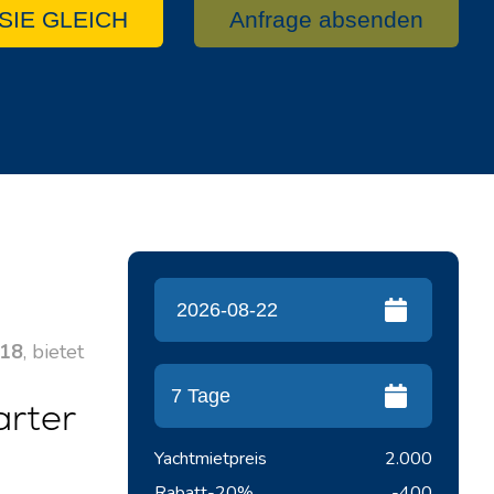
SIE GLEICH
Anfrage absenden
18
, bietet
arter
Yachtmietpreis
2.000
Rabatt
-20%
-400