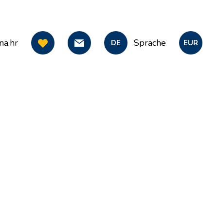
na.hr
Sprache
DE
EUR