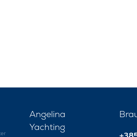
Angelina
Brau
Yachting
ter
+385