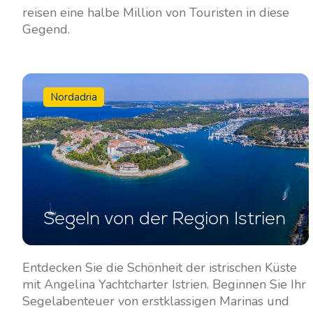
reisen eine halbe Million von Touristen in diese
Gegend.
Kontakt
Unsere Flotte
Nachrichten / Blog
Segelboote
Über uns
Motorboote
Nordadria
Partner
Katamarane
Häufig gestellte Fragen
Motorkatamarane
Motoryachten
Segeln von der Region Istrien
Entdecken Sie die Schönheit der istrischen Küste
mit Angelina Yachtcharter Istrien. Beginnen Sie Ihr
Segelabenteuer von erstklassigen Marinas und