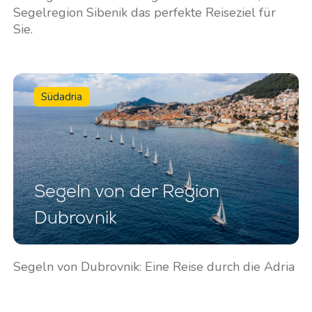
Segelregion Sibenik das perfekte Reiseziel für
Sie.
Dienstleistungen
Destinations
Bareboat Yachtcharter
Segelregion Zadar
Biograd na Moru
Yachtcharter mit Skipper
Südadria
Segelregion Šibenik
Yachtcharter mit Crew
Vodice
Flotillen Yachtcharter
Rogoznica
Yacht-Investition
Segelregion Split
Segeln von der Region
Trogir
Valovie -
Dubrovnik
Fernsegelassistent
Segelregion Dubrovnik
Bali Katamarane zur
Istrien Segelregion
Charter
Segeln von Dubrovnik: Eine Reise durch die Adria
Segelregion Kvarner