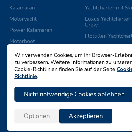
Katamaran
Yachtcharter mit Sk
Motoryacht
Luxus Yachtcharter 
Crew
Power Katamaran
Flottillen Yachtchar
Motorboot
Valovie -
Fernsegelassistent
Wir verwenden Cookies, um Ihr Browser-Erlebni
zu verbessern. Weitere Informationen zu unsere
Bali Katamarane zu
Cookie-Richtlinien finden Sie auf der Seite
Cooki
Charter
Richtlinie
.
Nicht notwendige Cookies ablehnen
Optionen
Akzeptieren