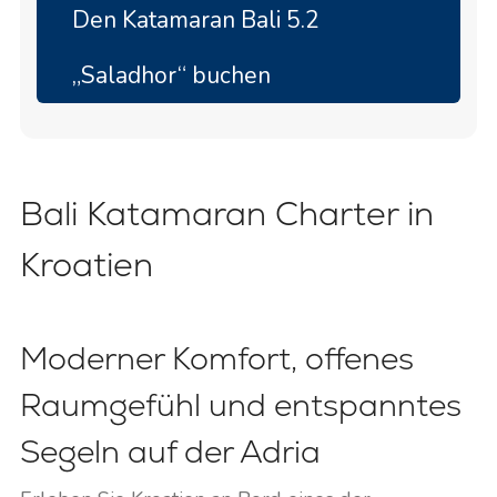
einer größeren Gruppe.
Den Katamaran Bali 5.2
Die Yacht bietet Platz für
12 + 2 Gäste
in
6 +
2 Kabinen
sowie
6 + 2 Badezimmern mit WC
„Saladhor“ buchen
und Dusche
.
Bali Katamaran Charter in
Kroatien
Moderner Komfort, offenes
Raumgefühl und entspanntes
Segeln auf der Adria