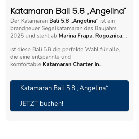
Katamaran Bali 5.8 „Angelina“
Der Katamaran
Bali 5.8 „Angelina“
ist ein
brandneuer Segelkatamaran des Baujahrs
2025 und steht ab
Marina Frapa, Rogoznica,
Kroatien
, einer der schönsten Marinas an der
ist diese Bali 5.8 die perfekte Wahl für alle,
Adria, zur Charter bereit. Stilvoll, großzügig
die eine entspannte und
und leicht zu manövrieren,
komfortable
Katamaran Charter in
Kroatien
suchen.
Katamaran Bali 5.8 „Angelina“
JETZT buchen!