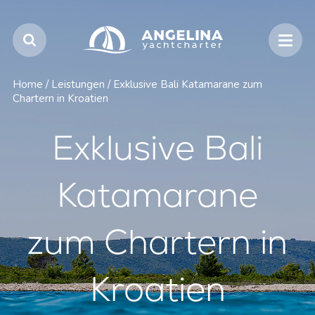
Home
/
Leistungen
/
Exklusive Bali Katamarane zum
Chartern in Kroatien
Exklusive Bali
Katamarane
zum Chartern in
Kroatien