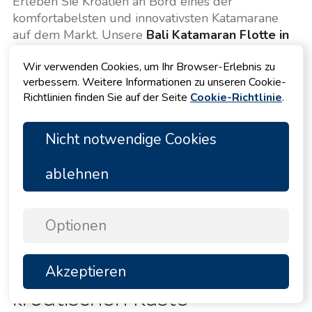
Erleben Sie Kroatien an Bord eines der
komfortabelsten und innovativsten Katamarane
auf dem Markt. Unsere
Bali Katamaran Flotte in
Kroatien
ist für Reisende gemacht, die auf See ein
Wir verwenden Cookies, um Ihr Browser-Erlebnis zu
Maximum an Platz, Stabilität und entspanntem
verbessern. Weitere Informationen zu unseren Cookie-
Wohnen im Stil einer Villa genießen möchten.
Richtlinien finden Sie auf der Seite
Cookie-Richtlinie
.
Mit ihrem berühmten Open Space Konzept, dem
festen Vordercockpit und dem Panoramasalon
Nicht notwendige Cookies
sind
Bali Katamarane
ideal für Familien, Paare
und Freundesgruppen, die das Inselhüpfen in
ablehnen
vollem Komfort erleben möchten.
Optionen
Warum wir uns für Bali
Katamarane an der
Akzeptieren
TOP
kroatischen Küste