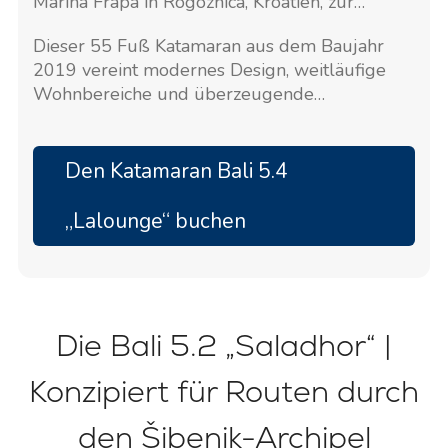
Marina Frapa in Rogoznica, Kroatien, zur
Charter verfügbar ist.
Dieser 55 Fuß Katamaran aus dem Baujahr
2019 vereint modernes Design, weitläufige
Wohnbereiche und überzeugende
Segeleigenschaften und ist damit ideal für ein
exklusives Chartererlebnis in Kroatien.
Den Katamaran Bali 5.4
„Lalounge“ buchen
Die Bali 5.2 „Saladhor“ |
Konzipiert für Routen durch
den Šibenik-Archipel