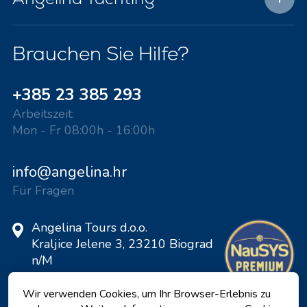
Brauchen Sie Hilfe?
+385 23 385 293
Arbeitszeit:
Mon - Fr 08:00h - 16:00h
info@angelina.hr
Für Fragen
Angelina Tours d.o.o.
Kraljice Jelene 3, 23210 Biograd
n/M
Kroatien
Wir verwenden Cookies, um Ihr Browser-Erlebnis zu
VAT ID: 20598733460