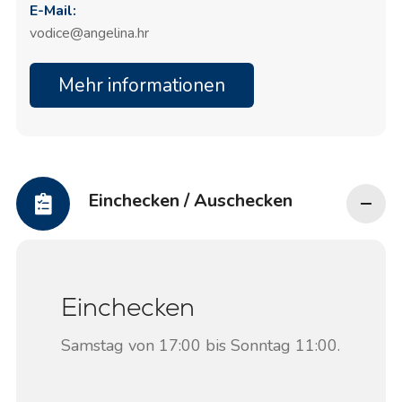
Hauptrezeption der Marina; Angelina
E-Mail:
Yachtcharter ist leicht zu finden.
vodice@angelina.hr
Mehr informationen
Einchecken / Auschecken
Einchecken
Samstag von 17:00 bis Sonntag 11:00.