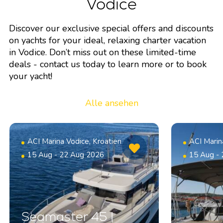
Vodice
Discover our exclusive special offers and discounts
on yachts for your ideal, relaxing charter vacation
in Vodice. Don’t miss out on these limited-time
deals - contact us today to learn more or to book
your yacht!
Alle ansehen
ACI Marina Vodice, Kroatien
ACI Marin
15 Aug - 22 Aug 2026
15 Aug -
Seamaster 45 |