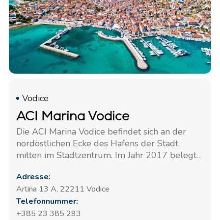
Vodice
ACI Marina Vodice
Die ACI Marina Vodice befindet sich an der
nordöstlichen Ecke des Hafens der Stadt,
mitten im Stadtzentrum. Im Jahr 2017 belegte
die Marina Vodice den dritten Platz für die
Adresse:
beste mittelgroße Marina an der Adria mit der
Artina 13 A, 22211 Vodice
Auszeichnung "Tourist Flower - Quality for
Telefonnummer:
Croatia". Das Büro von Angelina Yachtcharter
ist das dritte Büro in der Reihe von der
+385 23 385 293