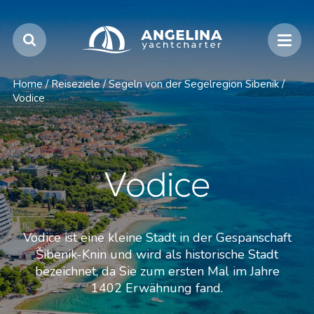
Home
/
Reiseziele
/
Segeln von der Segelregion Sibenik
/
Vodice
Vodice
Vodice ist eine kleine Stadt in der Gespanschaft
Šibenik-Knin und wird als historische Stadt
bezeichnet, da Sie zum ersten Mal im Jahre
1402 Erwähnung fand.