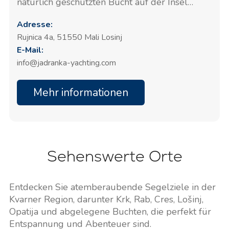
natürlich geschützten Bucht auf der Insel
Lošinj. Mit 84 Liegeplätzen für Schiffe bis zu
Adresse:
30 Meter Länge und einem maximalen
Rujnica 4a, 51550 Mali Losinj
Tiefgang von 4,5 Metern bietet diese Marina
E-Mail:
wesentliche Dienstleistungen, darunter
Wasser- und Stromversorgung, WLAN, Rund-
info@jadranka-yachting.com
um-die-Uhr-Sicherheit und technischen
Support. Eine
Mehr informationen
Sehenswerte Orte
Entdecken Sie atemberaubende Segelziele in der
Kvarner Region, darunter Krk, Rab, Cres, Lošinj,
Opatija und abgelegene Buchten, die perfekt für
Entspannung und Abenteuer sind.