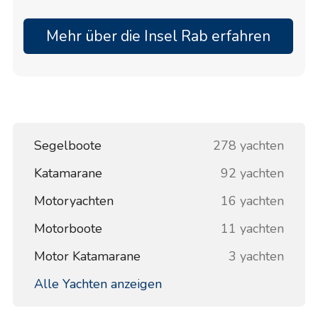
Segelmöglichkeiten, bietet die Insel ein
einzigartiges maritimes Erlebnis. Ideale
Mehr über die Insel Rab erfahren
Besuchszeiten sind die Frühlings- und
Sommermonate, wenn angenehmes Wetter
zahlreiche Festivals und Veranstaltungen
begleitet, die Abenteuer perfekt mit Freizeit
verbinden und einen unvergesslichen
Segelurlaub garantieren.
Segelboote
278 yachten
Katamarane
92 yachten
Motoryachten
16 yachten
Motorboote
11 yachten
Motor Katamarane
3 yachten
Alle Yachten anzeigen