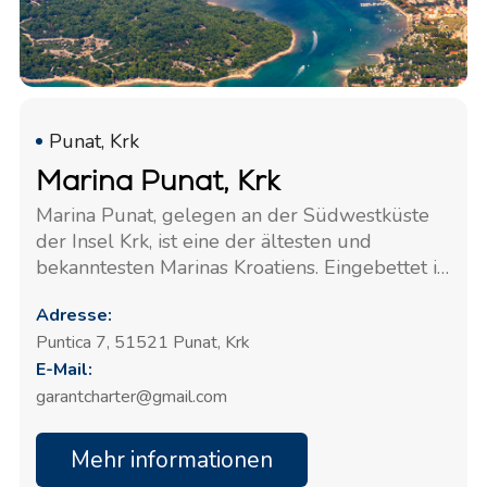
Punat, Krk
Marina Punat, Krk
Marina Punat, gelegen an der Südwestküste
der Insel Krk, ist eine der ältesten und
bekanntesten Marinas Kroatiens. Eingebettet in
eine natürlich geschützte Bucht in der Nähe
Adresse:
der Stadt Punat, bietet sie hervorragenden
Puntica 7, 51521 Punat, Krk
Schutz. Sie dient als zuverlässige nautische
E-Mail:
Basis für Reisende in der Adria. Die Marina
verfügt über mehr als 850 Liegeplätze und
garantcharter@gmail.com
bietet umfassende Dienstleistungen,
einschließlich Wartung, Sicherheit und
Mehr informationen
moderner Annehmlichkeiten, die sowohl