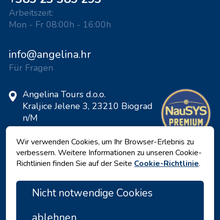
Arbeitszeit:
Mon - Fr 08:00h - 16:00h
info@angelina.hr
Für Fragen
Angelina Tours d.o.o.
Kraljice Jelene 3, 23210 Biograd
n/M
Kroatien
Wir verwenden Cookies, um Ihr Browser-Erlebnis zu
VAT ID: 20598733460
verbessern. Weitere Informationen zu unseren Cookie-
ID: HR-AB-23-060130534, MB:
Richtlinien finden Sie auf der Seite
Cookie-Richtlinie
.
0650676
Nicht notwendige Cookies
ablehnen