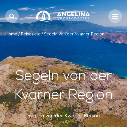
Home
/
Reiseziele
/
Segeln von der Kvarner Region
Segeln von der
Kvarner Region
Segeln von der Kvarner Region