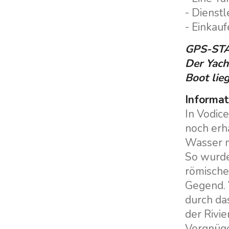
- Dienst
- Einkau
GPS-ST
Der Yach
Boot lie
Informat
In Vodic
noch erh
Wasser m
So wurde 
römische
Gegend. V
durch da
der Rivie
Vergnüge