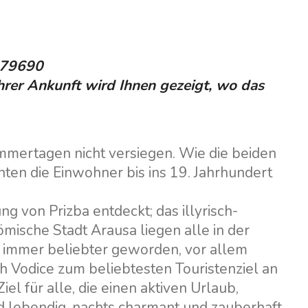
ACI Marina Dubrovnik,
Pula, Marina Polesana
Komolac
Marina Punat, Krk
779690
Marina Losinj, Mali Losinj
hrer Ankunft wird Ihnen gezeigt, wo das
ommertagen nicht versiegen. Wie die beiden
ten die Einwohner bis ins 19. Jahrhundert
g von Prizba entdeckt; das illyrisch-
ische Stadt Arausa liegen alle in der
el immer beliebter geworden, vor allem
h Vodice zum beliebtesten Touristenziel an
iel für alle, die einen aktiven Urlaub,
 lebendig, nachts charmant und zauberhaft,