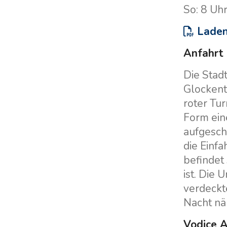
So: 8 Uh
Laden 
Anfahrt
Die Stad
Glockent
roter Tu
Form ein
aufgeschi
die Einf
befindet 
ist. Die 
verdeckt
Nacht nä
Vodice 