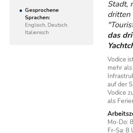
Stadt, 
Gesprochene
dritten
Sprachen:
"Touris
Englisch, Deutsch.
Italienisch
das dri
Yachtch
Vodice is
mehr als 
Infrastru
auf der 
Vodice z
als Ferie
Arbeitsz
Mo-Do: 8
Fr-Sa: 8