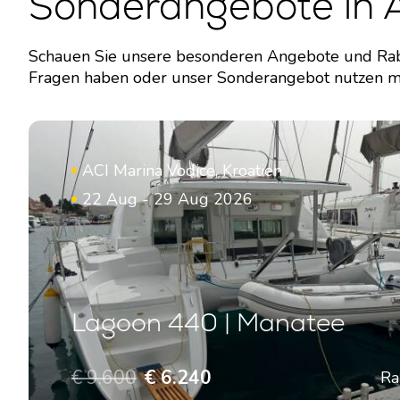
Sonderangebote in A
Schauen Sie unsere besonderen Angebote und Rabat
Fragen haben oder unser Sonderangebot nutzen möc
ACI Marina Vodice, Kroatien
22 Aug - 29 Aug 2026
Lagoon 440 | Manatee
€ 9.600
€ 6.240
Ra