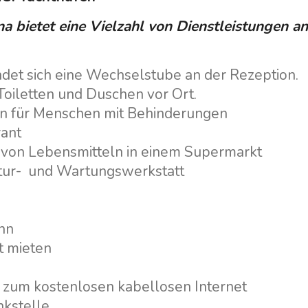
na bietet eine Vielzahl von Dienstleistungen an
indet sich eine Wechselstube an der Rezeption.
 Toiletten und Duschen vor Ort.
ten für Menschen mit Behinderungen
Dienstleistungen
Destinations
rant
f von Lebensmitteln in einem Supermarkt
Bareboat Yachtcharter
Segelregion Zadar
tur- und Wartungswerkstatt
Biograd na Moru
Yachtcharter mit Skipper
Segelregion Šibenik
Yachtcharter mit Crew
Vodice
ahn
Flotillen Yachtcharter
Rogoznica
t mieten
Yacht-Investition
Segelregion Split
Trogir
Valovie -
 zum kostenlosen kabellosen Internet
Fernsegelassistent
Segelregion Dubrovnik
nkstelle