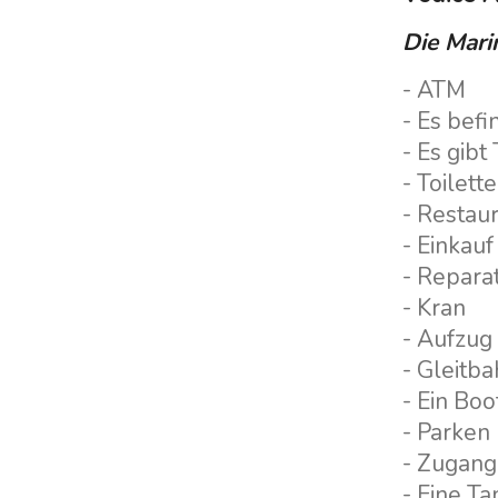
Die Mari
- ATM
- Es bef
- Es gibt
- Toilet
Kontakt
Unsere Flotte
- Restau
- Einkau
Nachrichten / Blog
Segelboote
- Repara
Über uns
Motorboote
- Kran
Partner
Katamarane
- Aufzug
Häufig gestellte Fragen
- Gleitb
Motorkatamarane
- Ein Boo
Motoryachten
- Parken
- Zugang
- Eine Ta