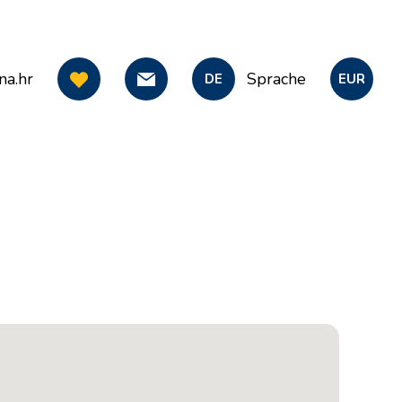
na.hr
Sprache
DE
EUR