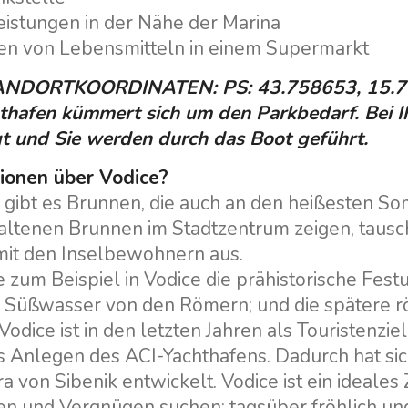
Bali Katamarane zur
leistungen in der Nähe der Marina
Istrien Segelregion
Charter
fen von Lebensmitteln in einem Supermarkt
Segelregion Kvarner
ANDORTKOORDINATEN: PS: 43.758653, 15.
thafen kümmert sich um den Parkbedarf. Bei I
gt und Sie werden durch das Boot geführt.
ionen über Vodice?
e gibt es Brunnen, die auch an den heißesten S
altenen Brunnen im Stadtzentrum zeigen, tausch
it den Inselbewohnern aus.
zum Beispiel in Vodice die prähistorische Festun
 Süßwasser von den Römern; und die spätere röm
odice ist in den letzten Jahren als Touristenzi
s Anlegen des ACI-Yachthafens. Dadurch hat sic
ra von Sibenik entwickelt. Vodice ist ein ideales Z
n und Vergnügen suchen: tagsüber fröhlich und