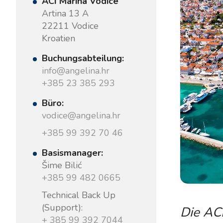
ACI Marina Vodice
Artina 13 A
22211 Vodice
Kroatien
Buchungsabteilung:
info@angelina.hr
+385 23 385 293
Büro:
vodice@angelina.hr
+385 99 392 70 46
Basismanager:
Šime Bilić
+385 99 482 0665
Technical Back Up
(Support):
Die ACI
+ 385 99 392 7044