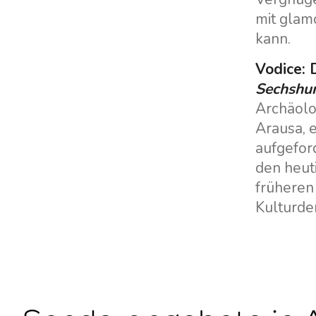
mit glam
kann.
Vodice: 
Sechshun
Archäolo
Arausa, 
aufgefor
den heut
früheren 
Kulturde