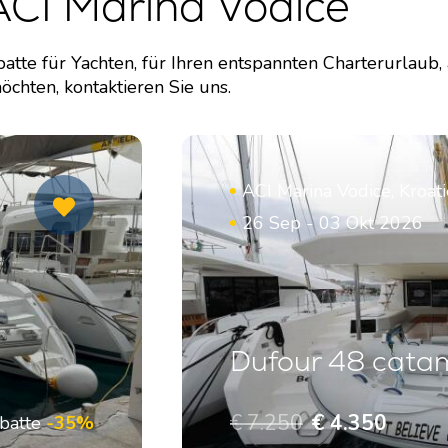
CI Marina Vodice
te für Yachten, für Ihren entspannten Charterurlaub,
hten, kontaktieren Sie uns.
ACI Marina Vodice, Kroat
26 Sep - 03 Okt 2026
Dufour 48 catam
€ 7.250
€ 4.350
batte
-35%