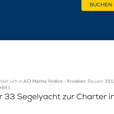
BUCHEN 
ndet sich in
ACI Marina Vodice - Kroatien
. Baujahr
201
e(n) )
.
r 33 Segelyacht zur Charter i