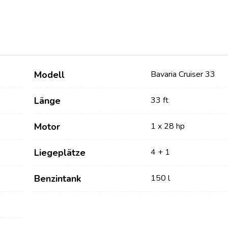
Modell
Bavaria Cruiser 33
Länge
33 ft
Motor
1 x 28 hp
Dienstleistungen
Destinations
Liegeplätze
4 + 1
Bareboat Yachtcharter
Segelregion Zadar
Biograd na Moru
Benzintank
150 l
Yachtcharter mit Skipper
Segelregion Šibenik
Yachtcharter mit Crew
Vodice
Flotillen Yachtcharter
Rogoznica