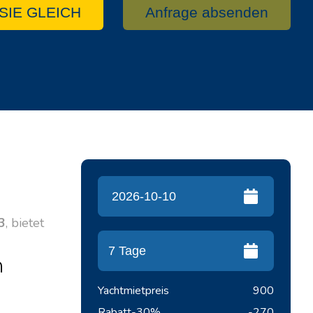
SIE GLEICH
Anfrage absenden
3
, bietet
n
Yachtmietpreis
900
Rabatt
-30%
-270