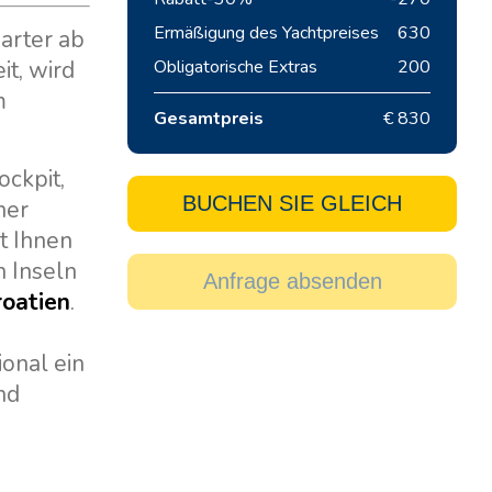
Ermäßigung des Yachtpreises
630
harter ab
it, wird
Obligatorische Extras
200
m
Gesamtpreis
€ 830
ockpit,
BUCHEN SIE GLEICH
her
t Ihnen
n Inseln
Anfrage absenden
roatien
.
onal ein
nd