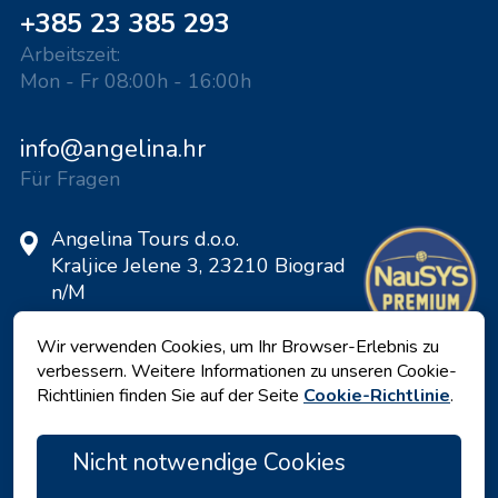
+385 23 385 293
Arbeitszeit:
Mon - Fr 08:00h - 16:00h
info@angelina.hr
Für Fragen
Angelina Tours d.o.o.
Kraljice Jelene 3, 23210 Biograd
n/M
Kroatien
Wir verwenden Cookies, um Ihr Browser-Erlebnis zu
VAT ID: 20598733460
verbessern. Weitere Informationen zu unseren Cookie-
ID: HR-AB-23-060130534, MB:
Richtlinien finden Sie auf der Seite
Cookie-Richtlinie
.
0650676
Nicht notwendige Cookies