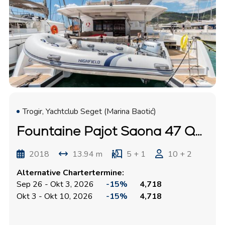
Trogir, Yachtclub Seget (Marina Baotić)
Fountaine Pajot Saona 47 Quintet "Sunny Wave"
2018
13.94 m
5 + 1
10 + 2
Alternative Chartertermine:
Sep 26 - Okt 3, 2026
-15%
4,718
Okt 3 - Okt 10, 2026
-15%
4,718