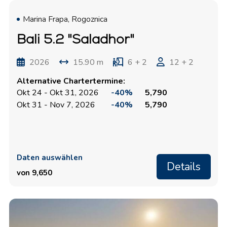
Marina Frapa, Rogoznica
Bali 5.2 "Saladhor"
2026
15.90 m
6 + 2
12 + 2
Alternative Chartertermine:
Okt 24 - Okt 31, 2026
-40%
5,790
Okt 31 - Nov 7, 2026
-40%
5,790
Daten auswählen
Details
von 9,650