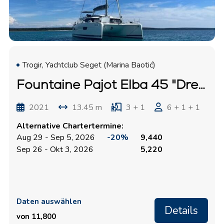
Trogir, Yachtclub Seget (Marina Baotić)
Fountaine Pajot Elba 45 "Dreamcatcher"
2021
13.45 m
3 + 1
6 + 1 + 1
Alternative Chartertermine:
Aug 29 - Sep 5, 2026
-20%
9,440
Sep 26 - Okt 3, 2026
5,220
Daten auswählen
Details
von 11,800