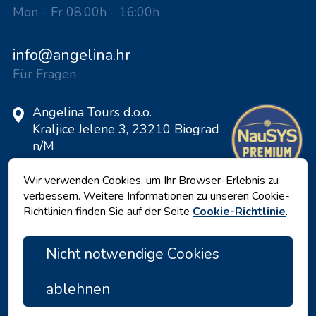
Mon - Fr 08:00h - 16:00h
info@angelina.hr
Für Fragen
Angelina Tours d.o.o.
Kraljice Jelene 3, 23210 Biograd
n/M
Kroatien
Wir verwenden Cookies, um Ihr Browser-Erlebnis zu
VAT ID: 20598733460
verbessern. Weitere Informationen zu unseren Cookie-
ID: HR-AB-23-060130534, MB:
Richtlinien finden Sie auf der Seite
Cookie-Richtlinie
.
0650676
Nicht notwendige Cookies
ablehnen