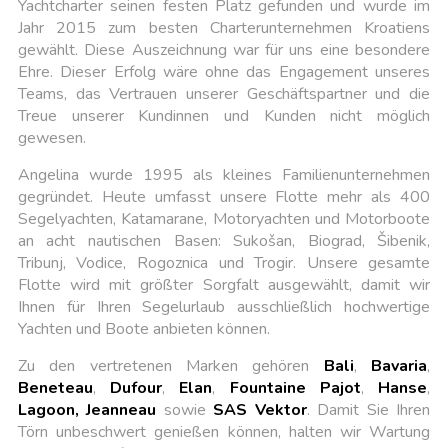
Yachtcharter seinen festen Platz gefunden und wurde im
Jahr 2015 zum besten Charterunternehmen Kroatiens
gewählt. Diese Auszeichnung war für uns eine besondere
Ehre. Dieser Erfolg wäre ohne das Engagement unseres
Teams, das Vertrauen unserer Geschäftspartner und die
Treue unserer Kundinnen und Kunden nicht möglich
gewesen.
Angelina wurde 1995 als kleines Familienunternehmen
gegründet. Heute umfasst unsere Flotte mehr als 400
Segelyachten, Katamarane, Motoryachten und Motorboote
an acht nautischen Basen: Sukošan, Biograd, Šibenik,
Tribunj, Vodice, Rogoznica und Trogir. Unsere gesamte
Flotte wird mit größter Sorgfalt ausgewählt, damit wir
Ihnen für Ihren Segelurlaub ausschließlich hochwertige
Yachten und Boote anbieten können.
Zu den vertretenen Marken gehören
Bali
,
Bavaria
,
Beneteau
,
Dufour
,
Elan
,
Fountaine Pajot
,
Hanse
,
Lagoon, Jeanneau
sowie
SAS Vektor
. Damit Sie Ihren
Törn unbeschwert genießen können, halten wir Wartung