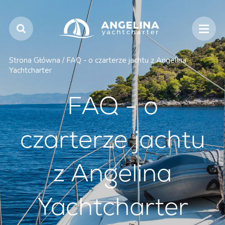
Strona Główna
/
FAQ - o czarterze jachtu z Angelina
Yachtcharter
FAQ - o
czarterze jachtu
z Angelina
Yachtcharter