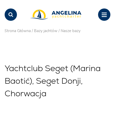
Strona Główna
/
Bazy jachtów
/
Nasze bazy
Yachtclub Seget (Marina
Baotić), Seget Donji,
Chorwacja