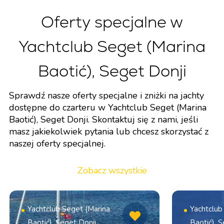
Oferty specjalne w
Yachtclub Seget (Marina
Baotić), Seget Donji
Sprawdź nasze oferty specjalne i zniżki na jachty
dostępne do czarteru w Yachtclub Seget (Marina
Baotić), Seget Donji. Skontaktuj się z nami, jeśli
masz jakiekolwiek pytania lub chcesz skorzystać z
naszej oferty specjalnej.
Zobacz wszystkie
Yachtclub Seget (Marina
Yachtclub
Baotić), Seget Donji,
Baotić), S