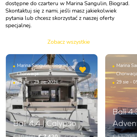
dostępne do czarteru w Marina Sangulin, Biograd.
Skontaktuj się z nami, jeśli masz jakiekolwiek
pytania lub chcesz skorzystać z naszej oferty
specjalnej.
Zobacz wszystkie
Marina Sangulin, Biograd,
Marina San
Chorwacja
Chorwacj
22 sie - 29 sie 2026
29 sie - 
Bali 4.
Bali 4.4 | Calypso
Adven
€ 10.600
€ 7.420
€ 11.200