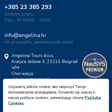
+385 23 385 293
Godziny pracy:
Pon - Pt 08:00 - 16:00
info@angelina.hr
W przypadku jakichkolwiek pytań
Angelina Tours d.o.o.
Kraljice Jelene 3, 23210 Biograd
n/M
Chorwacja
VAT ID: 20598733460
ID: HR-AB-23-060130534, MB:
Używamy plików cookie, aby ulepszyć Twoje
0650676
doświadczenie przeglądania. Dowiedz się więcej o
naszej polityce cookies, odwiedzając stronę
Polityka
Cookies
.