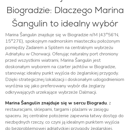
Biogradzie: Dlaczego Marina
Šangulin to idealny wybór
Marina Šangulin znajduje się w Biogradzie n/M (43°56'N,
15°27E), spokojnym nadmorskim miasteczku położonym
pomiędzy Zadarem a Splitem na centralnym wybrzeżu
Adriatyku w Chorwacji. Oferując naturalny port chroniony
przed wszystkimi wiatrami, Marina Šangulin jest
doskonałym wyborem na czarter jachtów w Biogradzie,
stanowiąc idealny punkt wyjścia do żeglarskiej przygody.
Dzięki strategicznej lokalizacji i doskonałym udogodnieniom
wyróżnia się jako preferowany wybór dla żeglarzy
odkrywających urzekające wybrzeże Dalmacji.
Marina Šangulin znajduje się w sercu Biogradu
, z
restauracjami, sklepami, targami i plażami w zasięgu
spaceru. Jej centralne położenie zapewnia łatwy dostęp do
niezbędnych rzeczy, co czyni ją idealnym punktem wyjścia
do bezproblemowej adriatyckiej przygody żeglarskiej.