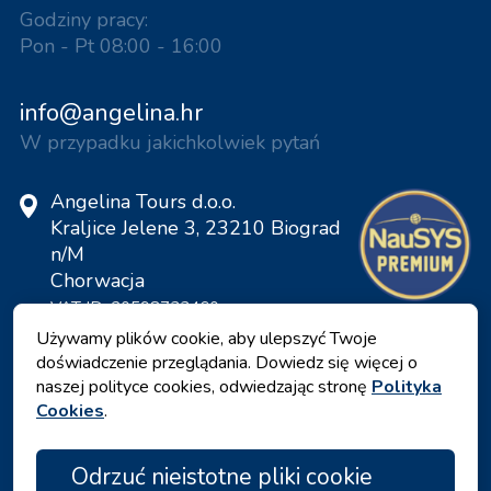
Godziny pracy:
Pon - Pt 08:00 - 16:00
info@angelina.hr
W przypadku jakichkolwiek pytań
Angelina Tours d.o.o.
Kraljice Jelene 3, 23210 Biograd
n/M
Chorwacja
VAT ID: 20598733460
ID: HR-AB-23-060130534, MB:
Używamy plików cookie, aby ulepszyć Twoje
0650676
doświadczenie przeglądania. Dowiedz się więcej o
naszej polityce cookies, odwiedzając stronę
Polityka
Cookies
.
Odrzuć nieistotne pliki cookie